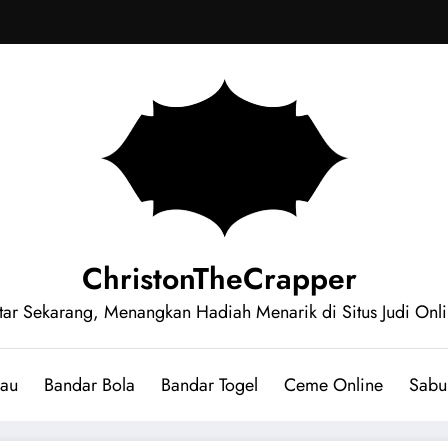
ChristonTheCrapper
tar Sekarang, Menangkan Hadiah Menarik di Situs Judi Onl
cau
Bandar Bola
Bandar Togel
Ceme Online
Sabu