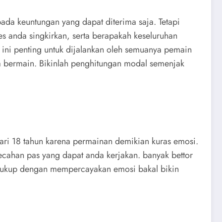
pada keuntungan yang dapat diterima saja. Tetapi
es anda singkirkan, serta berapakah keseluruhan
ini penting untuk dijalankan oleh semuanya pemain
a bermain. Bikinlah penghitungan modal semenjak
ri 18 tahun karena permainan demikian kuras emosi.
ecahan pas yang dapat anda kerjakan. banyak bettor
n cukup dengan mempercayakan emosi bakal bikin