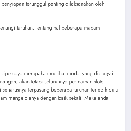
penyiapan terunggul penting dilaksanakan oleh
menangi taruhan. Tentang hal beberapa macam
ing dipercaya merupakan melihat modal yang dipunyai.
angan, akan tetapi seluruhnya permainan slots
i seharusnya terpasang beberapa taruhan terlebih dulu
lam mengelolanya dengan baik sekali. Maka anda