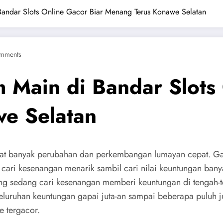
Bandar Slots Online Gacor Biar Menang Terus Konawe Selatan
mments
 Main di Bandar Slots 
e Selatan
ngat banyak perubahan dan perkembangan lumayan cepat. Ga
cari kesenangan menarik sambil cari nilai keuntungan banya
yang sedang cari kesenangan memberi keuntungan di tengah-
luruhan keuntungan gapai juta-an sampai beberapa puluh ju
e tergacor.