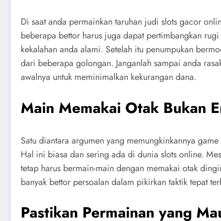
Di saat anda permainkan taruhan judi slots gacor onl
beberapa bettor harus juga dapat pertimbangkan rugi 
kekalahan anda alami. Setelah itu penumpukan bermo
dari beberapa golongan. Janganlah sampai anda rasa
awalnya untuk meminimalkan kekurangan dana.
Main Memakai Otak Bukan E
Satu diantara argumen yang memungkinkannya game in
Hal ini biasa dan sering ada di dunia slots online.
tetap harus bermain-main dengan memakai otak dingin
banyak bettor persoalan dalam pikirkan taktik tepat t
Pastikan Permainan yang Mau