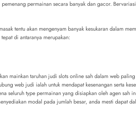
 pemenang permainan secara banyak dan gacor. Bervariasi 
up masak tentu akan mengenyam banyak kesukaran dalam me
 tepat di antaranya merupakan:
t akan mainkan taruhan judi slots online sah dalam web pal
bung web judi ialah untuk mendapat kesenangan serta kesen
na seluruh type permainan yang disiapkan oleh agen sah in
enyediakan modal pada jumlah besar, anda mesti dapat da