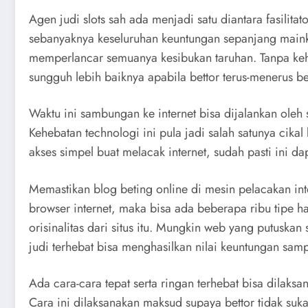
Agen judi slots sah ada menjadi satu diantara fasilit
sebanyaknya keseluruhan keuntungan sepanjang mainka
memperlancar semuanya kesibukan taruhan. Tanpa kehad
sungguh lebih baiknya apabila bettor terus-menerus b
Waktu ini sambungan ke internet bisa dijalankan oleh
Kehebatan technologi ini pula jadi salah satunya cik
akses simpel buat melacak internet, sudah pasti ini d
Memastikan blog beting online di mesin pelacakan int
browser internet, maka bisa ada beberapa ribu tipe h
orisinalitas dari situs itu. Mungkin web yang putuska
judi terhebat bisa menghasilkan nilai keuntungan sam
Ada cara-cara tepat serta ringan terhebat bisa dilaks
Cara ini dilaksanakan maksud supaya bettor tidak su