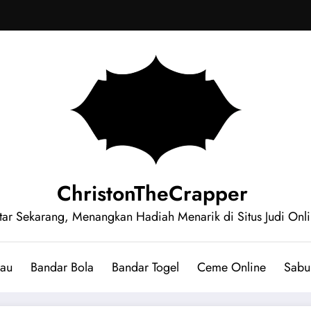
ChristonTheCrapper
tar Sekarang, Menangkan Hadiah Menarik di Situs Judi Onl
cau
Bandar Bola
Bandar Togel
Ceme Online
Sabu