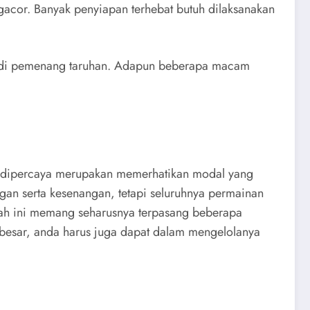
cor. Banyak penyiapan terhebat butuh dilaksanakan
jadi pemenang taruhan. Adapun beberapa macam
bisa dipercaya merupakan memerhatikan modal yang
gan serta kesenangan, tetapi seluruhnya permainan
 sah ini memang seharusnya terpasang beberapa
besar, anda harus juga dapat dalam mengelolanya