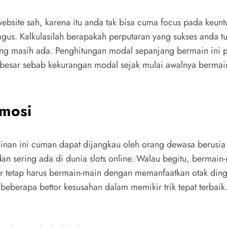
 website sah, karena itu anda tak bisa cuma focus pada ke
us. Kalkulasilah berapakah perputaran yang sukses anda t
g masih ada. Penghitungan modal sepanjang bermain ini pen
besar sebab kekurangan modal sejak mulai awalnya bermai
mosi
an ini cuman dapat dijangkau oleh orang dewasa berusia l
dan sering ada di dunia slots online. Walau begitu, bermai
 tetap harus bermain-main dengan memanfaatkan otak dingin 
berapa bettor kesusahan dalam memikir trik tepat terbaik