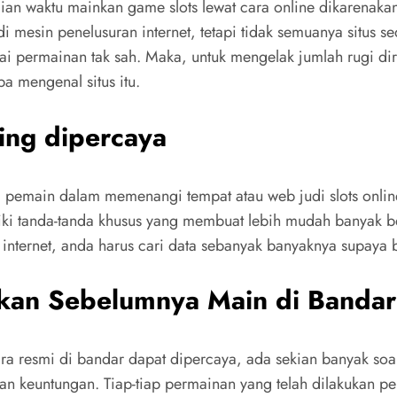
gian waktu mainkan game slots lewat cara online dikarenak
 di mesin penelusuran internet, tetapi tidak semuanya situs 
pai permainan tak sah. Maka, untuk mengelak jumlah rugi di
a mengenal situs itu.
ing dipercaya
emain dalam memenangi tempat atau web judi slots online 
iliki tanda-tanda khusus yang membuat lebih mudah banyak be
 internet, anda harus cari data sebanyak banyaknya supaya 
akan Sebelumnya Main di Bandar
ra resmi di bandar dapat dipercaya, ada sekian banyak soal
 keuntungan. Tiap-tiap permainan yang telah dilakukan pen