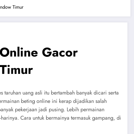
ondow Timur
 Online Gacor
Timur
taruhan uang asli itu bertambah banyak dicari serta
mainan beting online ini kerap dijadikan salah
banyak pekerjaan jadi pusing. Lebih permainan
i-harinya. Cara untuk bermainya termasuk gampang, di