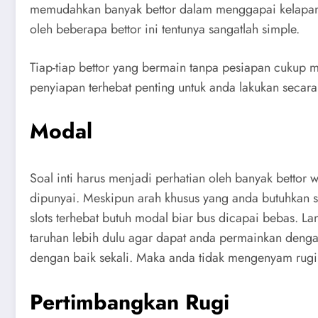
memudahkan banyak bettor dalam menggapai kelapang
oleh beberapa bettor ini tentunya sangatlah simple.
Tiap-tiap bettor yang bermain tanpa pesiapan cuku
penyiapan terhebat penting untuk anda lakukan secara 
Modal
Soal inti harus menjadi perhatian oleh banyak bettor
dipunyai. Meskipun arah khusus yang anda butuhkan s
slots terhebat butuh modal biar bus dicapai bebas. 
taruhan lebih dulu agar dapat anda permainkan den
dengan baik sekali. Maka anda tidak mengenyam rugi
Pertimbangkan Rugi