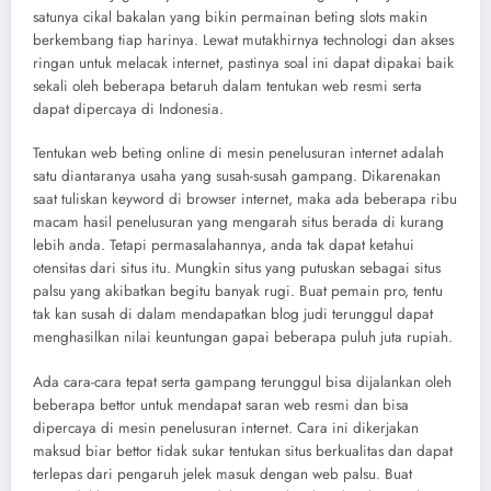
satunya cikal bakalan yang bikin permainan beting slots makin
berkembang tiap harinya. Lewat mutakhirnya technologi dan akses
ringan untuk melacak internet, pastinya soal ini dapat dipakai baik
sekali oleh beberapa betaruh dalam tentukan web resmi serta
dapat dipercaya di Indonesia.
Tentukan web beting online di mesin penelusuran internet adalah
satu diantaranya usaha yang susah-susah gampang. Dikarenakan
saat tuliskan keyword di browser internet, maka ada beberapa ribu
macam hasil penelusuran yang mengarah situs berada di kurang
lebih anda. Tetapi permasalahannya, anda tak dapat ketahui
otensitas dari situs itu. Mungkin situs yang putuskan sebagai situs
palsu yang akibatkan begitu banyak rugi. Buat pemain pro, tentu
tak kan susah di dalam mendapatkan blog judi terunggul dapat
menghasilkan nilai keuntungan gapai beberapa puluh juta rupiah.
Ada cara-cara tepat serta gampang terunggul bisa dijalankan oleh
beberapa bettor untuk mendapat saran web resmi dan bisa
dipercaya di mesin penelusuran internet. Cara ini dikerjakan
maksud biar bettor tidak sukar tentukan situs berkualitas dan dapat
terlepas dari pengaruh jelek masuk dengan web palsu. Buat