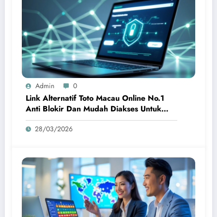
Admin
0
Link Alternatif Toto Macau Online No.1
Anti Blokir Dan Mudah Diakses Untuk
Pengalaman Bermain Optimal
28/03/2026