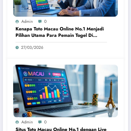
Admin
0
Kenapa Toto Macau Online No.1 Menjadi
Pilihan Utama Para Pemain Togel Di
Indonesia
27/03/2026
Admin
0
Situs Toto Macau Online No.1 dengan Live