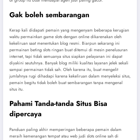
di group itu buat mendapat agen judi paling gacor.
Gak boleh sembarangan
Kerap kali didapati pemain yang mengenyam beberapa kerugian
waktu permainkan game slots dengan online dikarenakan oleh
kekeliruan saat menentukan blog resmi. Biarpun sekarang ini
permainan beting slots ringan buat ditemui di mesin penelusuran
internet, tapi tidak semuanya situs siapkan pelayanan ini dapat
diyakini seutuhnya. Banyak blog miliki kualitas layanan jelek sekali
sampai permainan tidak sah. Oleh karena itu, buat mengelit
jumlahnya rugi dihadapi karena kekeliruan dalam menyeleksi situs,
pemain begitu tidak boleh buat sembarangan tanpa mengenal
situs itu.
Pahami Tanda-tanda Situs Bisa
dipercaya
Panduan paling akhir memperingan beberapa pemain dalam
meraih kemenangan tempat atau web judi slots online sah di