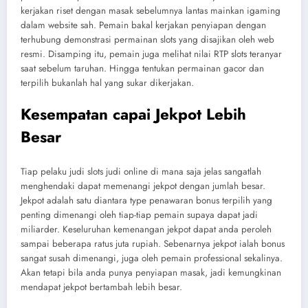
kerjakan riset dengan masak sebelumnya lantas mainkan igaming
dalam website sah. Pemain bakal kerjakan penyiapan dengan
terhubung demonstrasi permainan slots yang disajikan oleh web
resmi. Disamping itu, pemain juga melihat nilai RTP slots teranyar
saat sebelum taruhan. Hingga tentukan permainan gacor dan
terpilih bukanlah hal yang sukar dikerjakan.
Kesempatan capai Jekpot Lebih
Besar
Tiap pelaku judi slots judi online di mana saja jelas sangatlah
menghendaki dapat memenangi jekpot dengan jumlah besar.
Jekpot adalah satu diantara type penawaran bonus terpilih yang
penting dimenangi oleh tiap-tiap pemain supaya dapat jadi
miliarder. Keseluruhan kemenangan jekpot dapat anda peroleh
sampai beberapa ratus juta rupiah. Sebenarnya jekpot ialah bonus
sangat susah dimenangi, juga oleh pemain professional sekalinya.
Akan tetapi bila anda punya penyiapan masak, jadi kemungkinan
mendapat jekpot bertambah lebih besar.