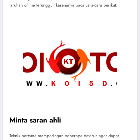
taruhan online terunggul, karenanya baca cara-cara berikut:
Minta saran ahli
Teknik pertama memperingan beberapa betaruh agar dapat