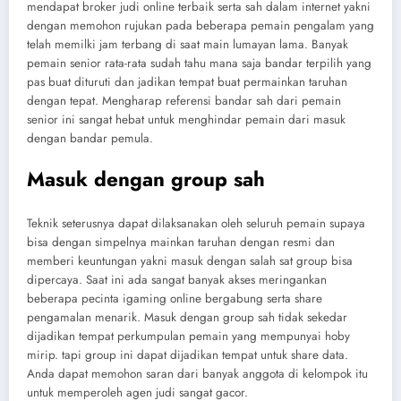
mendapat broker judi online terbaik serta sah dalam internet yakni
dengan memohon rujukan pada beberapa pemain pengalam yang
telah memilki jam terbang di saat main lumayan lama. Banyak
pemain senior rata-rata sudah tahu mana saja bandar terpilih yang
pas buat dituruti dan jadikan tempat buat permainkan taruhan
dengan tepat. Mengharap referensi bandar sah dari pemain
senior ini sangat hebat untuk menghindar pemain dari masuk
dengan bandar pemula.
Masuk dengan group sah
Teknik seterusnya dapat dilaksanakan oleh seluruh pemain supaya
bisa dengan simpelnya mainkan taruhan dengan resmi dan
memberi keuntungan yakni masuk dengan salah sat group bisa
dipercaya. Saat ini ada sangat banyak akses meringankan
beberapa pecinta igaming online bergabung serta share
pengamalan menarik. Masuk dengan group sah tidak sekedar
dijadikan tempat perkumpulan pemain yang mempunyai hoby
mirip. tapi group ini dapat dijadikan tempat untuk share data.
Anda dapat memohon saran dari banyak anggota di kelompok itu
untuk memperoleh agen judi sangat gacor.