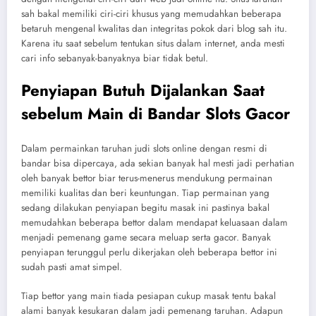
sah bakal memiliki ciri-ciri khusus yang memudahkan beberapa
betaruh mengenal kwalitas dan integritas pokok dari blog sah itu.
Karena itu saat sebelum tentukan situs dalam internet, anda mesti
cari info sebanyak-banyaknya biar tidak betul.
Penyiapan Butuh Dijalankan Saat
sebelum Main di Bandar Slots Gacor
Dalam permainkan taruhan judi slots online dengan resmi di
bandar bisa dipercaya, ada sekian banyak hal mesti jadi perhatian
oleh banyak bettor biar terus-menerus mendukung permainan
memiliki kualitas dan beri keuntungan. Tiap permainan yang
sedang dilakukan penyiapan begitu masak ini pastinya bakal
memudahkan beberapa bettor dalam mendapat keluasaan dalam
menjadi pemenang game secara meluap serta gacor. Banyak
penyiapan terunggul perlu dikerjakan oleh beberapa bettor ini
sudah pasti amat simpel.
Tiap bettor yang main tiada pesiapan cukup masak tentu bakal
alami banyak kesukaran dalam jadi pemenang taruhan. Adapun