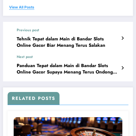
View All Posts
Previous post
Tehnik Tepat dalam Main di Bandar Slots
Online Gacor Biar Menang Terus Salakan
Next post
Panduan Tepat dalam Main di Bandar Slots
Online Gacor Supaya Menang Terus Ondong
Siau
RELATED POSTS