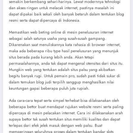
semakin berkembang sehari-harinya. Lewat modernnya tehnologi
dan akses ringan untuk melacak internet, pastinya masalah ini
dapat dipakai baik sekali oleh banyak betaruh dalam tentukan blog
resmi serta dapat dipercaya di Indonesia.
Memastikan web beting online di mesin penelusuran internet
sebagai salah satunya usaha yang susah-susah gampang.
Dikarenakan saat menuliskannya kata rahasia di browser internet,
maka ada beberapa ribu type hasil penelusuran yang menunjuk
situs berada pada kurang lebih anda. Akan tetapi
permasalahannya, anda tak dapat mengenal otensitas dari situs itu.
Mungkin web yang tentukan adalah situs palsu yang akibatkan
begitu banyak rugi. Untuk pemain pro, sudah pasti tidak sukar di
dalam temukan blog judi terpilih sanggup menghasilkan nilai
keuntungan gapai beberapa puluh juta rupiah.
Ada cara-cara tepat serta simpel terhebat bisa dilaksanakan oleh
beberapa bettor buat mendapat rujukan website resmi serta paling
dipercaya di mesin pelacakan internet. Cara ini dilaksanakan arah
supaya bettor tak susah tentukan situs memiliki kualitas dan dapat
terlepas dari efek jelek masuk dengan web palsu. Buat
memperingan seluruhnya proses dalam tentukan bandar slots