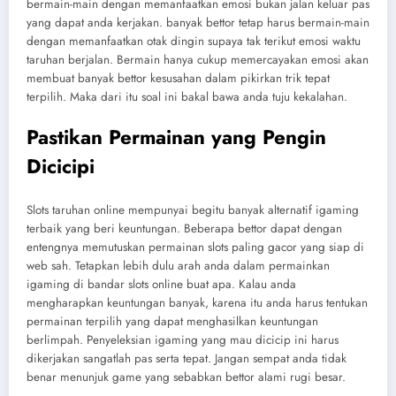
bermain-main dengan memanfaatkan emosi bukan jalan keluar pas
yang dapat anda kerjakan. banyak bettor tetap harus bermain-main
dengan memanfaatkan otak dingin supaya tak terikut emosi waktu
taruhan berjalan. Bermain hanya cukup memercayakan emosi akan
membuat banyak bettor kesusahan dalam pikirkan trik tepat
terpilih. Maka dari itu soal ini bakal bawa anda tuju kekalahan.
Pastikan Permainan yang Pengin
Dicicipi
Slots taruhan online mempunyai begitu banyak alternatif igaming
terbaik yang beri keuntungan. Beberapa bettor dapat dengan
entengnya memutuskan permainan slots paling gacor yang siap di
web sah. Tetapkan lebih dulu arah anda dalam permainkan
igaming di bandar slots online buat apa. Kalau anda
mengharapkan keuntungan banyak, karena itu anda harus tentukan
permainan terpilih yang dapat menghasilkan keuntungan
berlimpah. Penyeleksian igaming yang mau dicicip ini harus
dikerjakan sangatlah pas serta tepat. Jangan sempat anda tidak
benar menunjuk game yang sebabkan bettor alami rugi besar.