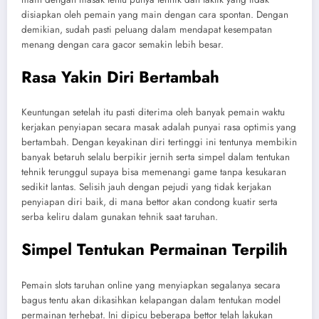
disiapkan oleh pemain yang main dengan cara spontan. Dengan
demikian, sudah pasti peluang dalam mendapat kesempatan
menang dengan cara gacor semakin lebih besar.
Rasa Yakin Diri Bertambah
Keuntungan setelah itu pasti diterima oleh banyak pemain waktu
kerjakan penyiapan secara masak adalah punyai rasa optimis yang
bertambah. Dengan keyakinan diri tertinggi ini tentunya membikin
banyak betaruh selalu berpikir jernih serta simpel dalam tentukan
tehnik terunggul supaya bisa memenangi game tanpa kesukaran
sedikit lantas. Selisih jauh dengan pejudi yang tidak kerjakan
penyiapan diri baik, di mana bettor akan condong kuatir serta
serba keliru dalam gunakan tehnik saat taruhan.
Simpel Tentukan Permainan Terpilih
Pemain slots taruhan online yang menyiapkan segalanya secara
bagus tentu akan dikasihkan kelapangan dalam tentukan model
permainan terhebat. Ini dipicu beberapa bettor telah lakukan