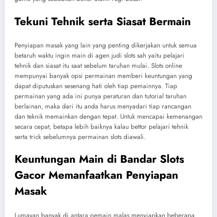
Tekuni Tehnik serta Siasat Bermain
Penyiapan masak yang lain yang penting dikerjakan untuk semua
betaruh waktu ingin main di agen judi slots sah yaitu pelajari
tehnik dan siasat itu saat sebelum taruhan mulai. Slots online
mempunyai banyak opsi permainan memberi keuntungan yang
dapat diputuskan sesenang hati oleh tiap pemainnya. Tiap
permainan yang ada ini punya peraturan dan tutorial taruhan
berlainan, maka dari itu anda harus menyadari tiap rancangan
dan teknik memainkan dengan tepat. Untuk mencapai kemenangan
secara cepat, betapa lebih baiknya kalau bettor pelajari tehnik
serta trick sebelumnya permainan slots diawali.
Keuntungan Main di Bandar Slots
Gacor Memanfaatkan Penyiapan
Masak
Lumayan banyak di antara pemain malas menyiapkan beberapa