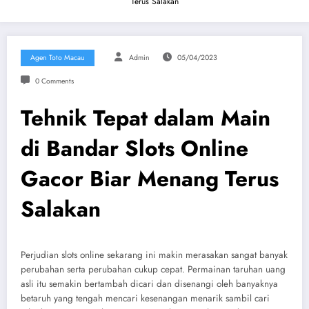
Terus Salakan
Agen Toto Macau
Admin
05/04/2023
0 Comments
Tehnik Tepat dalam Main
di Bandar Slots Online
Gacor Biar Menang Terus
Salakan
Perjudian slots online sekarang ini makin merasakan sangat banyak
perubahan serta perubahan cukup cepat. Permainan taruhan uang
asli itu semakin bertambah dicari dan disenangi oleh banyaknya
betaruh yang tengah mencari kesenangan menarik sambil cari