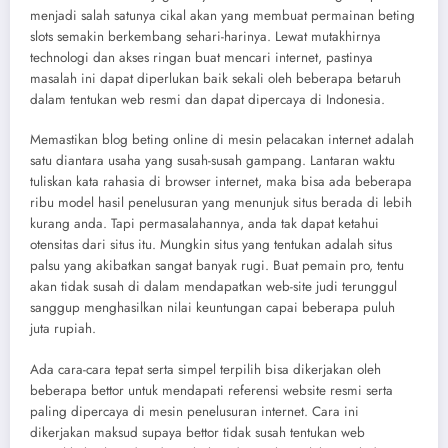
menjadi salah satunya cikal akan yang membuat permainan beting
slots semakin berkembang sehari-harinya. Lewat mutakhirnya
technologi dan akses ringan buat mencari internet, pastinya
masalah ini dapat diperlukan baik sekali oleh beberapa betaruh
dalam tentukan web resmi dan dapat dipercaya di Indonesia.
Memastikan blog beting online di mesin pelacakan internet adalah
satu diantara usaha yang susah-susah gampang. Lantaran waktu
tuliskan kata rahasia di browser internet, maka bisa ada beberapa
ribu model hasil penelusuran yang menunjuk situs berada di lebih
kurang anda. Tapi permasalahannya, anda tak dapat ketahui
otensitas dari situs itu. Mungkin situs yang tentukan adalah situs
palsu yang akibatkan sangat banyak rugi. Buat pemain pro, tentu
akan tidak susah di dalam mendapatkan web-site judi terunggul
sanggup menghasilkan nilai keuntungan capai beberapa puluh
juta rupiah.
Ada cara-cara tepat serta simpel terpilih bisa dikerjakan oleh
beberapa bettor untuk mendapati referensi website resmi serta
paling dipercaya di mesin penelusuran internet. Cara ini
dikerjakan maksud supaya bettor tidak susah tentukan web