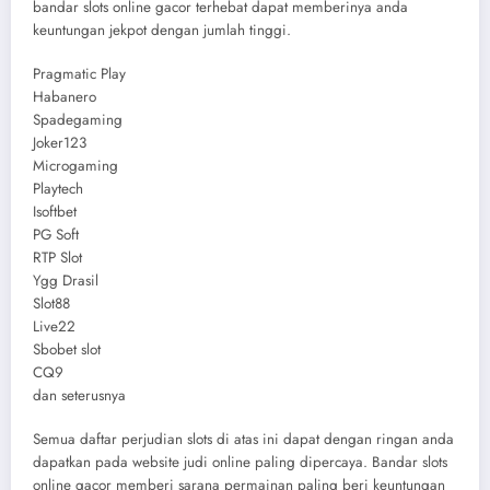
bandar slots online gacor terhebat dapat memberinya anda
keuntungan jekpot dengan jumlah tinggi.
Pragmatic Play
Habanero
Spadegaming
Joker123
Microgaming
Playtech
Isoftbet
PG Soft
RTP Slot
Ygg Drasil
Slot88
Live22
Sbobet slot
CQ9
dan seterusnya
Semua daftar perjudian slots di atas ini dapat dengan ringan anda
dapatkan pada website judi online paling dipercaya. Bandar slots
online gacor memberi sarana permainan paling beri keuntungan