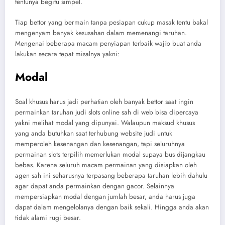
tentunya begitu simpel.
Tiap bettor yang bermain tanpa pesiapan cukup masak tentu bakal
mengenyam banyak kesusahan dalam memenangi taruhan.
Mengenai beberapa macam penyiapan terbaik wajib buat anda
lakukan secara tepat misalnya yakni:
Modal
Soal khusus harus jadi perhatian oleh banyak bettor saat ingin
permainkan taruhan judi slots online sah di web bisa dipercaya
yakni melihat modal yang dipunyai. Walaupun maksud khusus
yang anda butuhkan saat terhubung website judi untuk
memperoleh kesenangan dan kesenangan, tapi seluruhnya
permainan slots terpilih memerlukan modal supaya bus dijangkau
bebas. Karena seluruh macam permainan yang disiapkan oleh
agen sah ini seharusnya terpasang beberapa taruhan lebih dahulu
agar dapat anda permainkan dengan gacor. Selainnya
mempersiapkan modal dengan jumlah besar, anda harus juga
dapat dalam mengelolanya dengan baik sekali. Hingga anda akan
tidak alami rugi besar.