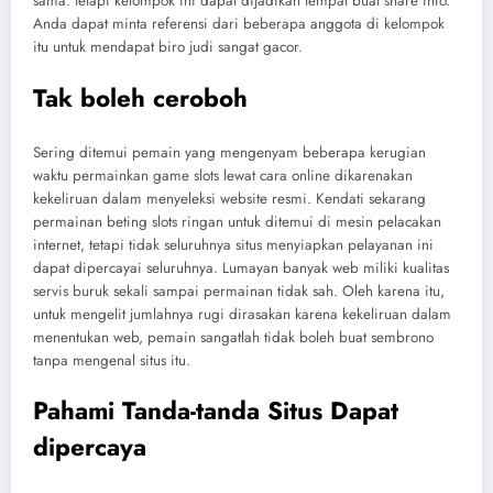
sama. tetapi kelompok ini dapat dijadikan tempat buat share info.
Anda dapat minta referensi dari beberapa anggota di kelompok
itu untuk mendapat biro judi sangat gacor.
Tak boleh ceroboh
Sering ditemui pemain yang mengenyam beberapa kerugian
waktu permainkan game slots lewat cara online dikarenakan
kekeliruan dalam menyeleksi website resmi. Kendati sekarang
permainan beting slots ringan untuk ditemui di mesin pelacakan
internet, tetapi tidak seluruhnya situs menyiapkan pelayanan ini
dapat dipercayai seluruhnya. Lumayan banyak web miliki kualitas
servis buruk sekali sampai permainan tidak sah. Oleh karena itu,
untuk mengelit jumlahnya rugi dirasakan karena kekeliruan dalam
menentukan web, pemain sangatlah tidak boleh buat sembrono
tanpa mengenal situs itu.
Pahami Tanda-tanda Situs Dapat
dipercaya