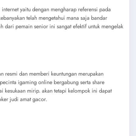
 internet yaitu dengan mengharap referensi pada
kebanyakan telah mengetahui mana saja bandar
h dari pemain senior ini sangat efektif untuk mengelak
gan resmi dan memberi keuntungan merupakan
pecinta igaming online bergabung serta share
kesukaan mirip. akan tetapi kelompok ini dapat
oker judi amat gacor.