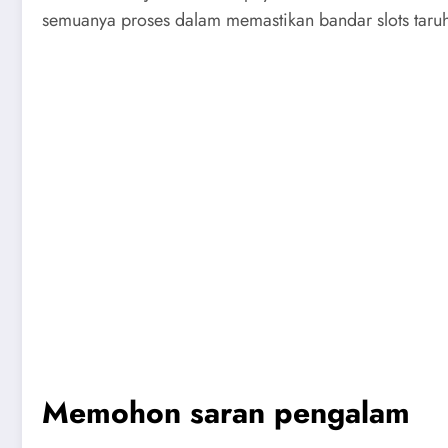
semuanya proses dalam memastikan bandar slots taruha
Memohon saran pengalam