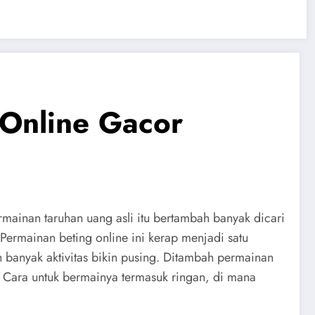
 Online Gacor
mainan taruhan uang asli itu bertambah banyak dicari
Permainan beting online ini kerap menjadi satu
h banyak aktivitas bikin pusing. Ditambah permainan
a. Cara untuk bermainya termasuk ringan, di mana