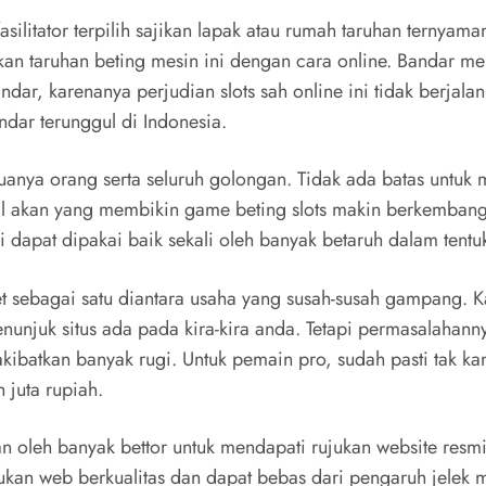
fasilitator terpilih sajikan lapak atau rumah taruhan terny
n taruhan beting mesin ini dengan cara online. Bandar me
dar, karenanya perjudian slots sah online ini tidak berjala
dar terunggul di Indonesia.
muanya orang serta seluruh golongan. Tidak ada batas untuk
kal akan yang membikin game beting slots makin berkembang
i dapat dipakai baik sekali oleh banyak betaruh dalam tent
et sebagai satu diantara usaha yang susah-susah gampang. Ka
njuk situs ada pada kira-kira anda. Tetapi permasalahannya, 
 akibatkan banyak rugi. Untuk pemain pro, sudah pasti tak k
 juta rupiah.
kan oleh banyak bettor untuk mendapati rujukan website resmi
entukan web berkualitas dan dapat bebas dari pengaruh jel