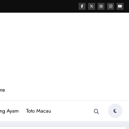
ine
ng Ayam
Toto Macau