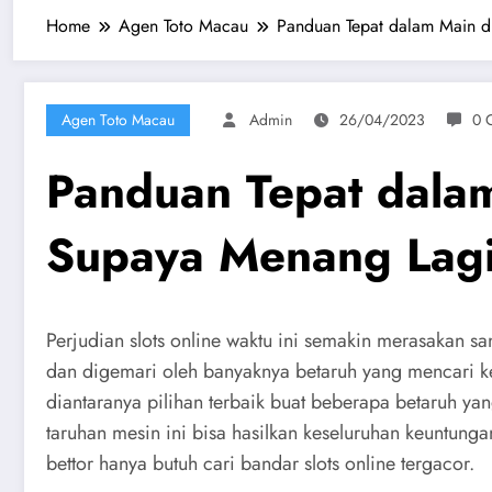
Home
Agen Toto Macau
Panduan Tepat dalam Main d
Agen Toto Macau
Admin
26/04/2023
0 
Panduan Tepat dalam
Supaya Menang Lagi
Perjudian slots online waktu ini semakin merasakan 
dan digemari oleh banyaknya betaruh yang mencari ke
diantaranya pilihan terbaik buat beberapa betaruh ya
taruhan mesin ini bisa hasilkan keseluruhan keuntung
bettor hanya butuh cari bandar slots online tergacor.