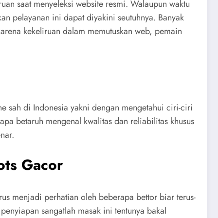
ruan saat menyeleksi website resmi. Walaupun waktu
pkan pelayanan ini dapat diyakini seutuhnya. Banyak
an karena kekeliruan dalam memutuskan web, pemain
 sah di Indonesia yakni dengan mengetahui ciri-ciri
apa betaruh mengenal kwalitas dan reliabilitas khusus
nar.
ots Gacor
us menjadi perhatian oleh beberapa bettor biar terus-
enyiapan sangatlah masak ini tentunya bakal