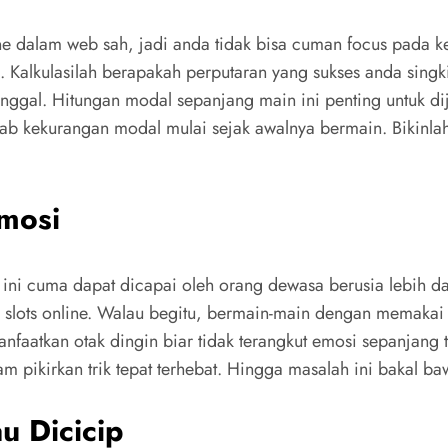
ine dalam web sah, jadi anda tidak bisa cuman focus pada k
 Kalkulasilah berapakah perputaran yang sukses anda singk
inggal. Hitungan modal sepanjang main ini penting untuk 
ab kekurangan modal mulai sejak awalnya bermain. Bikinlah
mosi
i cuma dapat dicapai oleh orang dewasa berusia lebih da
nia slots online. Walau begitu, bermain-main dengan memakai
nfaatkan otak dingin biar tidak terangkut emosi sepanjang
 pikirkan trik tepat terhebat. Hingga masalah ini bakal ba
u Dicicip