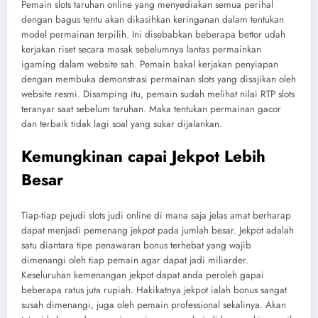
Pemain slots taruhan online yang menyediakan semua perihal
dengan bagus tentu akan dikasihkan keringanan dalam tentukan
model permainan terpilih. Ini disebabkan beberapa bettor udah
kerjakan riset secara masak sebelumnya lantas permainkan
igaming dalam website sah. Pemain bakal kerjakan penyiapan
dengan membuka demonstrasi permainan slots yang disajikan oleh
website resmi. Disamping itu, pemain sudah melihat nilai RTP slots
teranyar saat sebelum taruhan. Maka tentukan permainan gacor
dan terbaik tidak lagi soal yang sukar dijalankan.
Kemungkinan capai Jekpot Lebih
Besar
Tiap-tiap pejudi slots judi online di mana saja jelas amat berharap
dapat menjadi pemenang jekpot pada jumlah besar. Jekpot adalah
satu diantara tipe penawaran bonus terhebat yang wajib
dimenangi oleh tiap pemain agar dapat jadi miliarder.
Keseluruhan kemenangan jekpot dapat anda peroleh gapai
beberapa ratus juta rupiah. Hakikatnya jekpot ialah bonus sangat
susah dimenangi, juga oleh pemain professional sekalinya. Akan