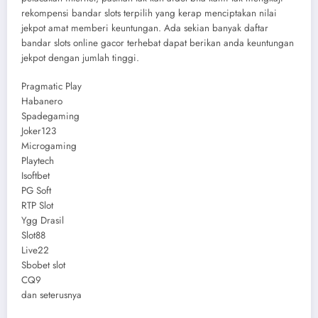
rekompensi bandar slots terpilih yang kerap menciptakan nilai
jekpot amat memberi keuntungan. Ada sekian banyak daftar
bandar slots online gacor terhebat dapat berikan anda keuntungan
jekpot dengan jumlah tinggi.
Pragmatic Play
Habanero
Spadegaming
Joker123
Microgaming
Playtech
Isoftbet
PG Soft
RTP Slot
Ygg Drasil
Slot88
Live22
Sbobet slot
CQ9
dan seterusnya