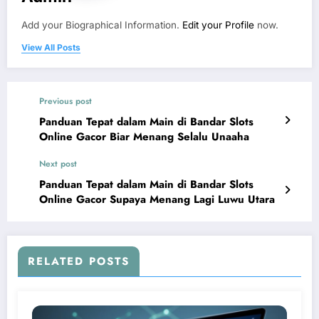
Add your Biographical Information.
Edit your Profile
now.
View All Posts
Previous post
Panduan Tepat dalam Main di Bandar Slots
Online Gacor Biar Menang Selalu Unaaha
Next post
Panduan Tepat dalam Main di Bandar Slots
Online Gacor Supaya Menang Lagi Luwu Utara
RELATED POSTS