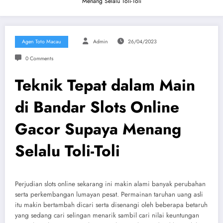
Menang Selalu Toli-Toli
Agen Toto Macau
Admin
26/04/2023
0 Comments
Teknik Tepat dalam Main
di Bandar Slots Online
Gacor Supaya Menang
Selalu Toli-Toli
Perjudian slots online sekarang ini makin alami banyak perubahan
serta perkembangan lumayan pesat. Permainan taruhan uang asli
itu makin bertambah dicari serta disenangi oleh beberapa betaruh
yang sedang cari selingan menarik sambil cari nilai keuntungan