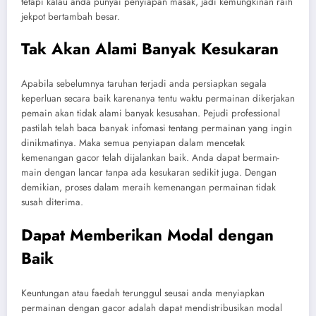
tetapi kalau anda punyai penyiapan masak, jadi kemungkinan raih
jekpot bertambah besar.
Tak Akan Alami Banyak Kesukaran
Apabila sebelumnya taruhan terjadi anda persiapkan segala
keperluan secara baik karenanya tentu waktu permainan dikerjakan
pemain akan tidak alami banyak kesusahan. Pejudi professional
pastilah telah baca banyak infomasi tentang permainan yang ingin
dinikmatinya. Maka semua penyiapan dalam mencetak
kemenangan gacor telah dijalankan baik. Anda dapat bermain-
main dengan lancar tanpa ada kesukaran sedikit juga. Dengan
demikian, proses dalam meraih kemenangan permainan tidak
susah diterima.
Dapat Memberikan Modal dengan
Baik
Keuntungan atau faedah terunggul seusai anda menyiapkan
permainan dengan gacor adalah dapat mendistribusikan modal