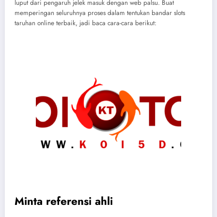
luput dari pengaruh jelek masuk dengan web palsu. Buat
memperingan seluruhnya proses dalam tentukan bandar slots
taruhan online terbaik, jadi baca cara-cara berikut:
Minta referensi ahli