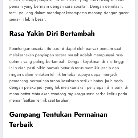
pemain yang bermain dengan cara spontan. Dengan demikian,
tentu peluang dalam mendapat kesempatan menang dengan gacor
semakin lebih besar.
Rasa Yakin Diri Bertambah
Keuntungan sesudah itu pasti didapat oleh banyak pemain saat
melaksanakan penyiapan secara masak adalah mempunyai rasa
optimis yang paling bertambah. Dengan keyakinan diri tertinggi
ini sudah pasti bikin banyak betaruh terus memikir jernih dan
ringan dalam tentukan tehnik terhebat supaya dapat menjadi
pemenang permainan tanpa kesukaran sedikit lantas. Jauh beda
dengan pelaku judi yang tak melaksanakan penyiapan diri baik, di
mana bettor tentu akan condong ragu-ragu serta serba keliru pada
memanfaatkan tehnik saat taruhan.
Gampang Tentukan Permainan
Terbaik