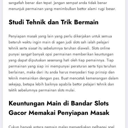
sangatlah benar dan tepat. Jangan sempat anda tidak benar
menunjuk permainan yang menimbulkan bettor alami rugi besar.
Studi Tehnik dan Trik Bermain
Penyiapan masak yang lain yang perlu dikerjakan untuk semua
betaruh waktu ingin main di agen judi slots sah ialah pelajari
tehnik serta siasat itu sebelumnya taruhan diawali. Slots online
punyai sangat banyak opsi permainan memberikan keuntungan
yang dapat diputuskan sesenang hati oleh tiap pemainnya. Tiap
permainan yang siap ini mempunyai peraturan serta tips taruhan
berlainan, maka dari itu anda harus menyadari tiap prinsip dan
teknik memainkan dengan pas. Buat mencetak kemenangan dalam
sekejap, betapa lebih baiknya apabila bettor pelajari tehnik dan
taktik sebelumnya permainan slots mulai.
Keuntungan Main di Bandar Slots
Gacor Memakai Penyiapan Masak
Cukup banyak antara pemain malas menyediakan pelbagai soal