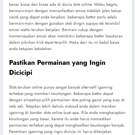
benar biasa dan biasa ada di dunia slots online. Walau begitu,
bermain-main dengan memanfaatkan emosi tidaklah jalan keluar
cocok yang dapat anda kerjakan. beberapa bettor perlu selalu
bermain-main dengan gunakan otak dingin supaya tak terambil
emosi waktu taruhan berjalan. Bermain cukup dengan
memercayakan emosi akan membikin beberapa bettor kesukaran
dalam pikirkan trick tepat terpilih. Maka dari itu ini bakal bawa
anda ketujuan kekalahan.
Pastikan Permainan yang Ingin
Dicicipi
Slots taruhan online punya sangat banyak alternatif igaming
terhebat yang memberi keuntungan. Beberapa bettor dapat
dengan simpelnya pilih permainan slots paling gacor yang siap di
web sah. Tetapkan lebih dahulu maksud anda dalam mainkan
igaming di bandar slots online buat apa. Bila anda mengharapkan
keuntungan yang besar, karena itu anda harus memastikan
permainan terhebat yang dapat menghasilkan keuntungan banyak.
Penentuan igaming yang ingin dicicip ini harus dikerjakan