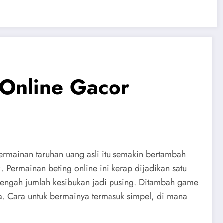
 Online Gacor
ermainan taruhan uang asli itu semakin bertambah
. Permainan beting online ini kerap dijadikan satu
-tengah jumlah kesibukan jadi pusing. Ditambah game
ya. Cara untuk bermainya termasuk simpel, di mana