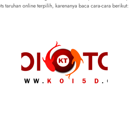
taruhan online terpilih, karenanya baca cara-cara berikut: