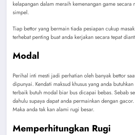
kelapangan dalam meraih kemenangan game secara melu
simpel.
Tiap bettor yang bermain tiada pesiapan cukup masa
terhebat penting buat anda kerjakan secara tepat dian
Modal
Perihal inti mesti jadi perhatian oleh banyak bettor 
dipunyai. Kendati maksud khusus yang anda butuhkan 
terbaik butuh modal biar bus dicapai bebas. Sebab s
dahulu supaya dapat anda permainkan dengan gacor. 
Maka anda tak kan alami rugi besar.
Memperhitungkan Rugi