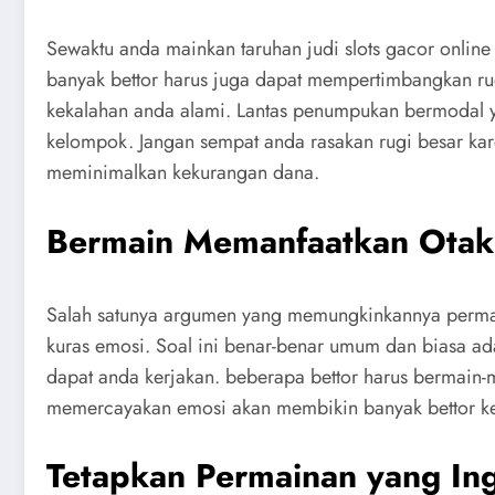
Sewaktu anda mainkan taruhan judi slots gacor online
banyak bettor harus juga dapat mempertimbangkan rug
kekalahan anda alami. Lantas penumpukan bermodal ya
kelompok. Jangan sempat anda rasakan rugi besar kar
meminimalkan kekurangan dana.
Bermain Memanfaatkan Otak
Salah satunya argumen yang memungkinkannya permain
kuras emosi. Soal ini benar-benar umum dan biasa a
dapat anda kerjakan. beberapa bettor harus bermain-
memercayakan emosi akan membikin banyak bettor kesuk
Tetapkan Permainan yang Ingi