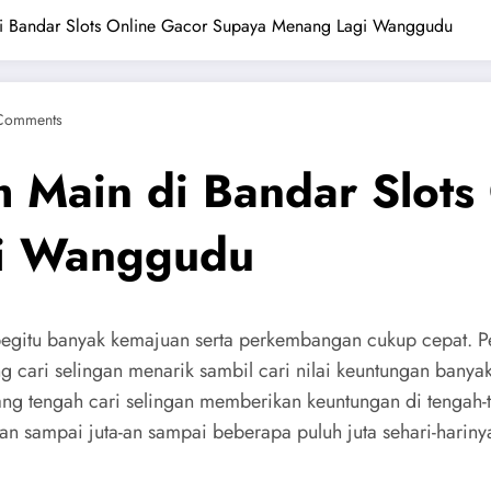
i Bandar Slots Online Gacor Supaya Menang Lagi Wanggudu
Comments
 Main di Bandar Slots
i Wanggudu
begitu banyak kemajuan serta perkembangan cukup cepat. P
g cari selingan menarik sambil cari nilai keuntungan banyak
 yang tengah cari selingan memberikan keuntungan di tengah
gan sampai juta-an sampai beberapa puluh juta sehari-harin