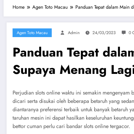
Home
Agen Toto Macau
Panduan Tepat dalam Main d
Agen Toto Macau
Admin
24/03/2023
0 
Panduan Tepat dalam
Supaya Menang Lag
Perjudian slots online waktu ini semakin mengenyam 
dicari serta disukai oleh beberapa betaruh yang sedan
diantaranya preferensi terbaik untuk banyak betaruh
taruhan mesin ini dapat hasilkan keseluruhan keuntun
bettor cuman perlu cari bandar slots online tergacor.