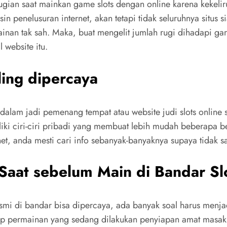
gian saat mainkan game slots dengan online karena kekeli
sin penelusuran internet, akan tetapi tidak seluruhnya situs 
ainan tak sah. Maka, buat mengelit jumlah rugi dihadapi g
 website itu.
ling dipercaya
am jadi pemenang tempat atau website judi slots online sa
iliki ciri-ciri pribadi yang membuat lebih mudah beberapa be
rnet, anda mesti cari info sebanyak-banyaknya supaya tidak s
Saat sebelum Main di Bandar Sl
smi di bandar bisa dipercaya, ada banyak soal harus menja
p permainan yang sedang dilakukan penyiapan amat masak 