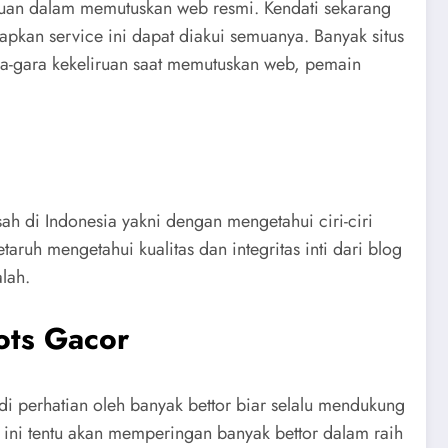
ruan dalam memutuskan web resmi. Kendati sekarang
siapkan service ini dapat diakui semuanya. Banyak situs
ara-gara kekeliruan saat memutuskan web, pemain
h di Indonesia yakni dengan mengetahui ciri-ciri
taruh mengetahui kualitas dan integritas inti dari blog
alah.
ots Gacor
di perhatian oleh banyak bettor biar selalu mendukung
ini tentu akan memperingan banyak bettor dalam raih