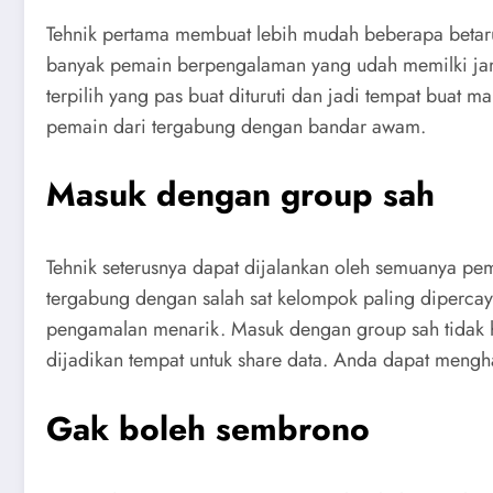
Tehnik pertama membuat lebih mudah beberapa betaru
banyak pemain berpengalaman yang udah memilki jam 
terpilih yang pas buat dituruti dan jadi tempat buat
pemain dari tergabung dengan bandar awam.
Masuk dengan group sah
Tehnik seterusnya dapat dijalankan oleh semuanya 
tergabung dengan salah sat kelompok paling diperc
pengamalan menarik. Masuk dengan group sah tidak h
dijadikan tempat untuk share data. Anda dapat mengha
Gak boleh sembrono