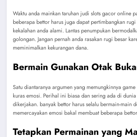
Waktu anda mainkan taruhan judi slots gacor online p
beberapa bettor harus juga dapat pertimbangkan rugi
kekalahan anda alami. Lantas penumpukan bermodalkan
golongan. Jangan pernah anda rasakan rugi besar kar
meminimalkan kekurangan dana.
Bermain Gunakan Otak Buka
Satu diantaranya argumen yang memungkinnya game in
kuras emosi. Perihal ini biasa dan sering ada di du
dikerjakan. banyak bettor harus selalu bermain-main 
memercayakan emosi bakal membuat beberapa bettor ke
Tetapkan Permainan yang Mau