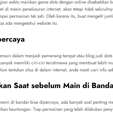
gian waktu mainkan game slots dengan online disebabkan k
 di mesin penelusuran internet, akan tetapi tidak seluruhny
mpai permainan tak sah. Oleh karena itu, buat mengelit jum
a ada mengetahui website itu.
ipercaya
main dalam menjadi pemenang tempat atau blog judi slots 
an banyak memiliki ciri-ciri teristimewa yang membuat lebi
elum tentukan situs di dalam internet, anda mesti cari info 
kan Saat sebelum Main di Banda
resmi di bandar bisa dipercaya, ada banyak soal penting men
 keuntungan. Tiap permainan yang telah dilakukan penyia