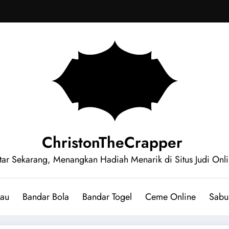
ChristonTheCrapper
tar Sekarang, Menangkan Hadiah Menarik di Situs Judi Onl
cau
Bandar Bola
Bandar Togel
Ceme Online
Sabu