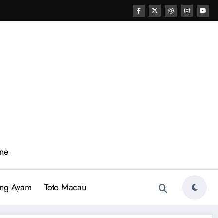
ine
ng Ayam
Toto Macau