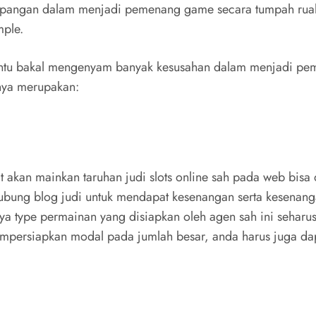
angan dalam menjadi pemenang game secara tumpah ruah se
mple.
 tentu bakal mengenyam banyak kesusahan dalam menjadi 
lnya merupakan:
aat akan mainkan taruhan judi slots online sah pada web bis
bung blog judi untuk mendapat kesenangan serta kesenangan,
a type permainan yang disiapkan oleh agen sah ini seharus
persiapkan modal pada jumlah besar, anda harus juga dap