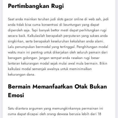
Pertimbangkan Rugi
Saat anda mainkan taruhan judi slots gacor online di web sah, jadi
anda tidak bisa cuma konsentrasi di keuntungan yang dapat
diperoleh saja. Tapi banyak bettor mesti dapat perhitungkan rugi
secara baik. Kalkulasilah berapakah perputaran yang sukses anda
singkirkan, serta berapakah keseluruhan kekalahan anda alami.
Lalu penumpukan bermodal yang tertinggal. Penghitungan modal
waktu main ini penting untuk dikerjakan oleh seluruh pemain dari
beragam golongan. Jangan sempat anda rasakan rugi besar
lantaran kekurangan modal sejak mulai awal mula bermain. Bikin
kalkulasi modal semenjak awalnya untuk meminimalkan
kekurangan dana.
Bermain Memanfaatkan Otak Bukan
Emosi
Satu diantara argumen yang memungkinkannya permainan ini
cuma dapat dicapai oleh orang dewasa berusia lebih dari 18