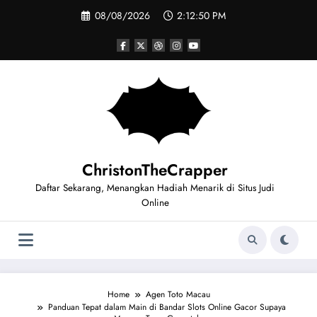
Skip
08/08/2026
2:12:51 PM
to
content
ChristonTheCrapper
Daftar Sekarang, Menangkan Hadiah Menarik di Situs Judi
Online
Home
Agen Toto Macau
Panduan Tepat dalam Main di Bandar Slots Online Gacor Supaya