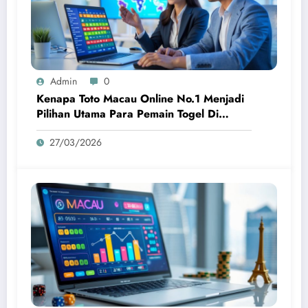
Admin
0
Kenapa Toto Macau Online No.1 Menjadi
Pilihan Utama Para Pemain Togel Di
Indonesia
27/03/2026