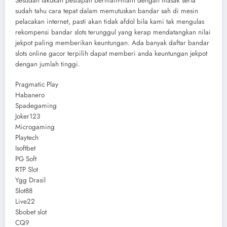
Sesudah lakukan pesiapan bermain-main dengan masak serta
sudah tahu cara tepat dalam memutuskan bandar sah di mesin
pelacakan internet, pasti akan tidak afdol bila kami tak mengulas
rekompensi bandar slots terunggul yang kerap mendatangkan nilai
jekpot paling memberikan keuntungan. Ada banyak daftar bandar
slots online gacor terpilih dapat memberi anda keuntungan jekpot
dengan jumlah tinggi.
Pragmatic Play
Habanero
Spadegaming
Joker123
Microgaming
Playtech
Isoftbet
PG Soft
RTP Slot
Ygg Drasil
Slot88
Live22
Sbobet slot
CQ9