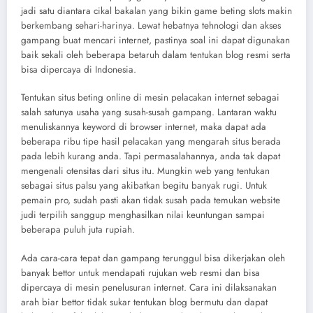
jadi satu diantara cikal bakalan yang bikin game beting slots makin
berkembang sehari-harinya. Lewat hebatnya tehnologi dan akses
gampang buat mencari internet, pastinya soal ini dapat digunakan
baik sekali oleh beberapa betaruh dalam tentukan blog resmi serta
bisa dipercaya di Indonesia.
Tentukan situs beting online di mesin pelacakan internet sebagai
salah satunya usaha yang susah-susah gampang. Lantaran waktu
menuliskannya keyword di browser internet, maka dapat ada
beberapa ribu tipe hasil pelacakan yang mengarah situs berada
pada lebih kurang anda. Tapi permasalahannya, anda tak dapat
mengenali otensitas dari situs itu. Mungkin web yang tentukan
sebagai situs palsu yang akibatkan begitu banyak rugi. Untuk
pemain pro, sudah pasti akan tidak susah pada temukan website
judi terpilih sanggup menghasilkan nilai keuntungan sampai
beberapa puluh juta rupiah.
Ada cara-cara tepat dan gampang terunggul bisa dikerjakan oleh
banyak bettor untuk mendapati rujukan web resmi dan bisa
dipercaya di mesin penelusuran internet. Cara ini dilaksanakan
arah biar bettor tidak sukar tentukan blog bermutu dan dapat