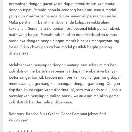
permainan dengan gacor yakni dapat mendistribusikan modal
dengan tepat. Pemain pemula condong habiskan semua modal
yang dipunyainya tanpa ada tersisa semenjak permainan mulai.
Maka perihal ini bakal membuat anda kolaps sewaktu alami
kekalahan. Sementara itu pemain professional telah punyai obyek
main yang bagus. Pemain sah ini akan mendistribusikan semua
modalnya dengan penghitungan masak biar tak mengenyam rugi
besar. Bikin obyek peruntukan modal pastilah begitu penting
dilaksanakan.
Melaksanakan penyiapan dengan matang saat sebelum taruhan
judi slots online berjalan sebenarnya dapat memberinya banyak
bettor sangat banyak faedah memberikan keuntungan yang dapat
membawa tuju gerbang kemenangan dengan gampang. Dengan
tiap-tiap keuntungan yang diterima ini, tentunya anda selalu harus
menyiapkan penyiapan paling masak waktu akan mainkan game
judi slots di bandar paling dipercaya.
Referensi Bandar Slots Online Gacor Pembuat Jekpot Beri
keuntungan