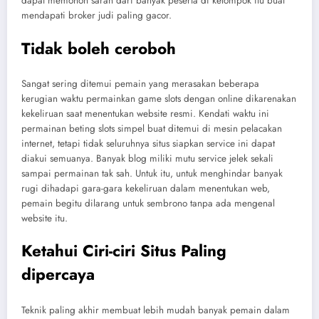
dapat memohon saran dari banyak peserta di kelompok itu buat
mendapati broker judi paling gacor.
Tidak boleh ceroboh
Sangat sering ditemui pemain yang merasakan beberapa
kerugian waktu permainkan game slots dengan online dikarenakan
kekeliruan saat menentukan website resmi. Kendati waktu ini
permainan beting slots simpel buat ditemui di mesin pelacakan
internet, tetapi tidak seluruhnya situs siapkan service ini dapat
diakui semuanya. Banyak blog miliki mutu service jelek sekali
sampai permainan tak sah. Untuk itu, untuk menghindar banyak
rugi dihadapi gara-gara kekeliruan dalam menentukan web,
pemain begitu dilarang untuk sembrono tanpa ada mengenal
website itu.
Ketahui Ciri-ciri Situs Paling
dipercaya
Teknik paling akhir membuat lebih mudah banyak pemain dalam