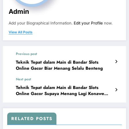
Admin
Add your Biographical Information.
Edit your Profile
now.
View All Posts
Previous post
Teknik Tepat dalam Main di Bandar Slots
Online Gacor Biar Menang Selalu Benteng
Next post
Tehnik Tepat dalam Main di Bandar Slots
Online Gacor Supaya Menang Lagi Konawe
Selatan
RELATED POSTS