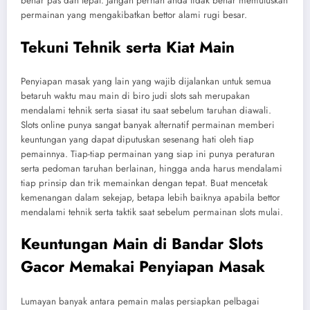
benar pas dan tepat. Jangan pernah anda tidak benar memutuskan
permainan yang mengakibatkan bettor alami rugi besar.
Tekuni Tehnik serta Kiat Main
Penyiapan masak yang lain yang wajib dijalankan untuk semua
betaruh waktu mau main di biro judi slots sah merupakan
mendalami tehnik serta siasat itu saat sebelum taruhan diawali.
Slots online punya sangat banyak alternatif permainan memberi
keuntungan yang dapat diputuskan sesenang hati oleh tiap
pemainnya. Tiap-tiap permainan yang siap ini punya peraturan
serta pedoman taruhan berlainan, hingga anda harus mendalami
tiap prinsip dan trik memainkan dengan tepat. Buat mencetak
kemenangan dalam sekejap, betapa lebih baiknya apabila bettor
mendalami tehnik serta taktik saat sebelum permainan slots mulai.
Keuntungan Main di Bandar Slots
Gacor Memakai Penyiapan Masak
Lumayan banyak antara pemain malas persiapkan pelbagai