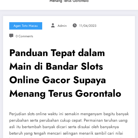
Menang Terus Gorontalo
Agen Toto Macau
Admin
11/04/2023
0 Comments
Panduan Tepat dalam
Main di Bandar Slots
Online Gacor Supaya
Menang Terus Gorontalo
Perjudian slots online waktu ini semakin mengenyam begitu banyak
perubahan serta perubahan cukup cepat. Permainan taruhan uang
asli itu bertambah banyak dicari serta disukai oleh banyaknya
betaruh yang tengah mencari selingan menarik sambil cari nilai