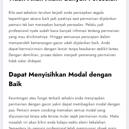
Bila saat sebelum taruhan terjadi anda persiapkan segala
kepentingan secara baik jadi pastinya saat permainan dijalankan
pemain tak kan merasakan banyak persoalan. Pelaku judi
professional nyata sudah baca banyak infomasi tentang permainan
yang mau dinikmatinya. Hingga semuanya penyiapan dalam
memperoleh kemenangan gacor udah dijalankan baik. Anda
dapat bermain-main dengan lancar tanpa kesukaran sedikit lantas.
Dengan demikian, proses dalam menjadi pemenang permainan
tidak sukar didapat.
Dapat Menyisihkan Modal dengan
Baik
Keuntungan atau fungsi terbaik sehabis anda menyiapkan
permainan dengan gacor yakni dapat membagikan modal dengan
pas. Pemain awam condong memakan semua modal yang
dipunyainya tanpa ada tersisa mulai sejak permainan mulai. Maka
masalah ini akan bikin anda kolaps waktu alami kekalahan.
Sementara itu pemain professional telah mempunyai obyek main