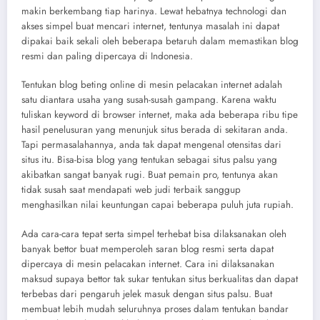
makin berkembang tiap harinya. Lewat hebatnya technologi dan
akses simpel buat mencari internet, tentunya masalah ini dapat
dipakai baik sekali oleh beberapa betaruh dalam memastikan blog
resmi dan paling dipercaya di Indonesia.
Tentukan blog beting online di mesin pelacakan internet adalah
satu diantara usaha yang susah-susah gampang. Karena waktu
tuliskan keyword di browser internet, maka ada beberapa ribu tipe
hasil penelusuran yang menunjuk situs berada di sekitaran anda.
Tapi permasalahannya, anda tak dapat mengenal otensitas dari
situs itu. Bisa-bisa blog yang tentukan sebagai situs palsu yang
akibatkan sangat banyak rugi. Buat pemain pro, tentunya akan
tidak susah saat mendapati web judi terbaik sanggup
menghasilkan nilai keuntungan capai beberapa puluh juta rupiah.
Ada cara-cara tepat serta simpel terhebat bisa dilaksanakan oleh
banyak bettor buat memperoleh saran blog resmi serta dapat
dipercaya di mesin pelacakan internet. Cara ini dilaksanakan
maksud supaya bettor tak sukar tentukan situs berkualitas dan dapat
terbebas dari pengaruh jelek masuk dengan situs palsu. Buat
membuat lebih mudah seluruhnya proses dalam tentukan bandar