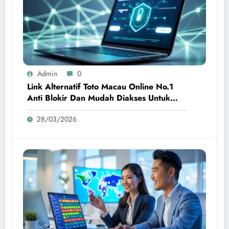
Admin
0
Link Alternatif Toto Macau Online No.1
Anti Blokir Dan Mudah Diakses Untuk
Pengalaman Bermain Optimal
28/03/2026