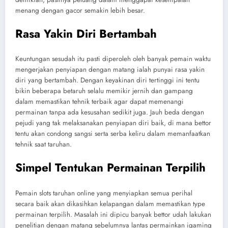
menang dengan gacor semakin lebih besar.
Rasa Yakin Diri Bertambah
Keuntungan sesudah itu pasti diperoleh oleh banyak pemain waktu
mengerjakan penyiapan dengan matang ialah punyai rasa yakin
diri yang bertambah. Dengan keyakinan diri tertinggi ini tentu
bikin beberapa betaruh selalu memikir jernih dan gampang
dalam memastikan tehnik terbaik agar dapat memenangi
permainan tanpa ada kesusahan sedikit juga. Jauh beda dengan
pejudi yang tak melaksanakan penyiapan diri baik, di mana bettor
tentu akan condong sangsi serta serba keliru dalam memanfaatkan
tehnik saat taruhan.
Simpel Tentukan Permainan Terpilih
Pemain slots taruhan online yang menyiapkan semua perihal
secara baik akan dikasihkan kelapangan dalam memastikan type
permainan terpilih. Masalah ini dipicu banyak bettor udah lakukan
penelitian dengan matang sebelumnya lantas permainkan igaming