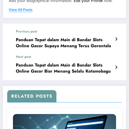
Add your Biographical Information.
Edit your Profile
now.
View All Posts
Previous post
Panduan Tepat dalam Main di Bandar Slots
Online Gacor Supaya Menang Terus Gorontalo
Next post
Panduan Tepat dalam Main di Bandar Slots
Online Gacor Biar Menang Selalu Kotamobagu
RELATED POSTS