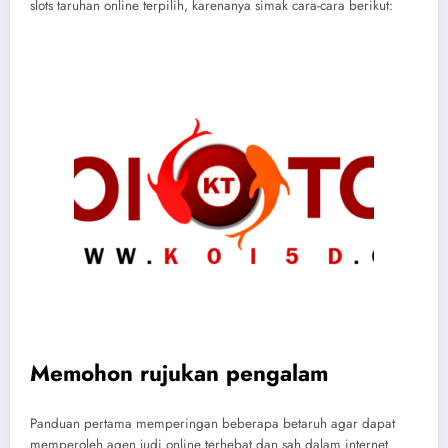
slots taruhan online terpilih, karenanya simak cara-cara berikut:
Memohon rujukan pengalam
Panduan pertama memperingan beberapa betaruh agar dapat
memperoleh agen judi online terhebat dan sah dalam internet