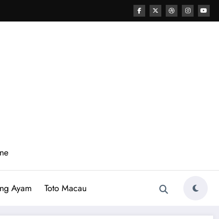
ine
ng Ayam
Toto Macau