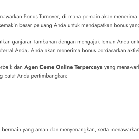
awarkan Bonus Turnover, di mana pemain akan menerima b
, semakin besar peluang Anda untuk mendapatkan bonus ya
atkan ganjaran tambahan dengan mengajak teman Anda untu
eferral Anda, Anda akan menerima bonus berdasarkan aktiv
rbaik dan
Agen Ceme Online Terpercaya
yang menawark
ng patut Anda pertimbangkan:
man bermain yang aman dan menyenangkan, serta menawarka