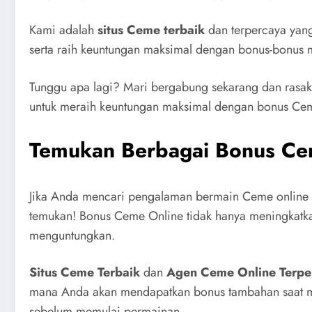
Kami adalah
situs Ceme terbaik
dan terpercaya ya
serta raih keuntungan maksimal dengan bonus-bonus 
Tunggu apa lagi? Mari bergabung sekarang dan rasaka
untuk meraih keuntungan maksimal dengan bonus Cem
Temukan Berbagai Bonus Ce
Jika Anda mencari pengalaman bermain Ceme online
temukan! Bonus Ceme Online tidak hanya meningkat
menguntungkan.
Situs Ceme Terbaik
dan
Agen Ceme Online Terpe
mana Anda akan mendapatkan bonus tambahan saat me
sebelum memulai permainan.