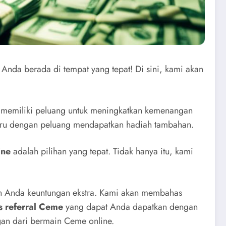
 Anda berada di tempat yang tepat! Di sini, kami akan
da memiliki peluang untuk meningkatkan kemenangan
eru dengan peluang mendapatkan hadiah tambahan.
ine
adalah pilihan yang tepat. Tidak hanya itu, kami
 Anda keuntungan ekstra. Kami akan membahas
 referral Ceme
yang dapat Anda dapatkan dengan
gan dari bermain Ceme online.