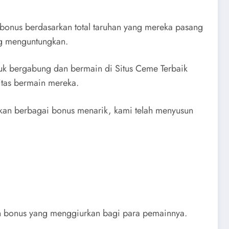
onus berdasarkan total taruhan yang mereka pasang
ng menguntungkan.
k bergabung dan bermain di Situs Ceme Terbaik
itas bermain mereka.
an berbagai bonus menarik, kami telah menyusun
n bonus yang menggiurkan bagi para pemainnya.