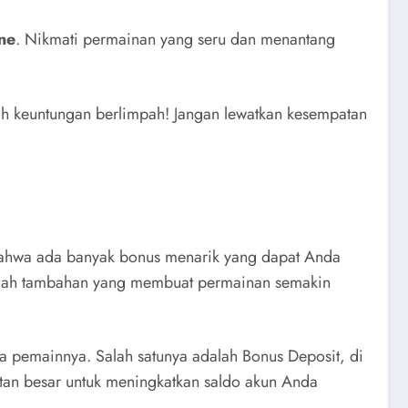
ne
. Nikmati permainan yang seru dan menantang
ih keuntungan berlimpah! Jangan lewatkan kesempatan
bahwa ada banyak bonus menarik yang dapat Anda
diah tambahan yang membuat permainan semakin
 pemainnya. Salah satunya adalah Bonus Deposit, di
an besar untuk meningkatkan saldo akun Anda