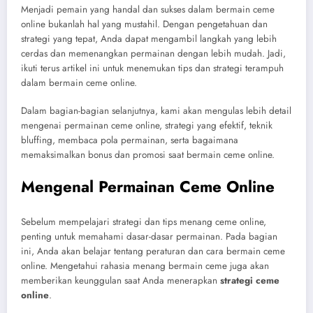
Menjadi pemain yang handal dan sukses dalam bermain ceme
online bukanlah hal yang mustahil. Dengan pengetahuan dan
strategi yang tepat, Anda dapat mengambil langkah yang lebih
cerdas dan memenangkan permainan dengan lebih mudah. Jadi,
ikuti terus artikel ini untuk menemukan tips dan strategi terampuh
dalam bermain ceme online.
Dalam bagian-bagian selanjutnya, kami akan mengulas lebih detail
mengenai permainan ceme online, strategi yang efektif, teknik
bluffing, membaca pola permainan, serta bagaimana
memaksimalkan bonus dan promosi saat bermain ceme online.
Mengenal Permainan Ceme Online
Sebelum mempelajari strategi dan tips menang ceme online,
penting untuk memahami dasar-dasar permainan. Pada bagian
ini, Anda akan belajar tentang peraturan dan cara bermain ceme
online. Mengetahui rahasia menang bermain ceme juga akan
memberikan keunggulan saat Anda menerapkan
strategi ceme
online
.