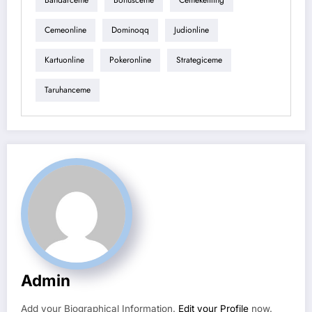
Bandarceme
Bonusceme
Cemekeliling
Cemeonline
Dominoqq
Judionline
Kartuonline
Pokeronline
Strategiceme
Taruhanceme
Admin
Add your Biographical Information.
Edit your Profile
now.