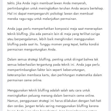
taktis. Jika Anda ingin membuat lawan Anda menyerah,
pertimbangkan untuk meningkatkan taruhan Anda secara bertahap.
Hal ini dapat mempengaruhi psikologi lawan dan membuat
mereka ragu-ragu untuk melanjutkan permainan.
Anda juga perlu memperhatikan komposisi meja saat menerapkan
teknik bluffing. Jika ada pemain lain di meja yang terlihat curiga
atau berpengalaman, lebih baik menghindari menggunakan
bluffing pada saat itu. Tunggu momen yang tepat, ketika kondisi
permainan menguntungkan Anda.
Dalam semua strategi bluffing, penting untuk diingat bahwa tak
semua keberhasilan tergantung pada teknik ini. Anda juga perlu
mempertimbangkan faktor lain seperti keberuntungan,
keterampilan membaca kartu, dan perhitungan matematika dalam
permainan ceme online.
Menggunakan teknik bluffing adalah salah satu cara untuk
meningkatkan peluang menang dalam bermain ceme online.
Namun, penggunaan strategi ini harus dilakukan dengan hati-hati
dan cerdas. Jangan terlalu sering menggunakan bluffing karena