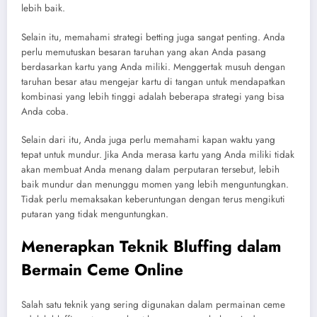
lebih baik.
Selain itu, memahami strategi betting juga sangat penting. Anda
perlu memutuskan besaran taruhan yang akan Anda pasang
berdasarkan kartu yang Anda miliki. Menggertak musuh dengan
taruhan besar atau mengejar kartu di tangan untuk mendapatkan
kombinasi yang lebih tinggi adalah beberapa strategi yang bisa
Anda coba.
Selain dari itu, Anda juga perlu memahami kapan waktu yang
tepat untuk mundur. Jika Anda merasa kartu yang Anda miliki tidak
akan membuat Anda menang dalam perputaran tersebut, lebih
baik mundur dan menunggu momen yang lebih menguntungkan.
Tidak perlu memaksakan keberuntungan dengan terus mengikuti
putaran yang tidak menguntungkan.
Menerapkan Teknik Bluffing dalam
Bermain Ceme Online
Salah satu teknik yang sering digunakan dalam permainan ceme