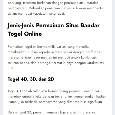
berulang, terutama berkaitan dengan penipuan atau masalah
pembayaran. Melakukan penelitian menyeluruh akan membantu
dalam membuat keputusan yang tepat.
Jenis-Jenis Permainan Situs Bandar
Togel Online
Permainan togel online memiliki variasi yang menarik,
memberikan pilihan kepada pemain sesuai dengan preferensi
mereka. Jenis-jenis permainan ini meliputi angka kombinasi,
taruhan bebas, dan berbagai format lainnya dengan karakteristik
unik.
Togel 4D, 3D, dan 2D
Togel 4D adalah salah satu format paling populer. Pemain harus
menebak empat angka dengan benar untuk memenangkan hadiah
utama. Jika berhasil, pembayaran yang diterima bisa signifikan.
Dalam Togel 3D, pemain menebak tiga angka. Ini biasanya