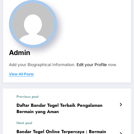
Admin
Add your Biographical Information.
Edit your Profile
now.
View All Posts
Previous post
Daftar Bandar Togel Terbaik Pengalaman
Bermain yang Aman
Next post
Bandar Togel Online Terpercaya : Bermain