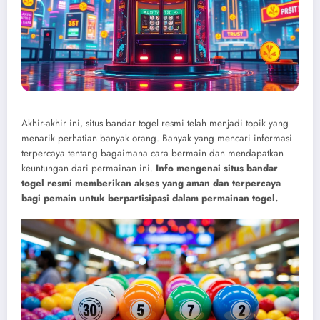
Akhir-akhir ini, situs bandar togel resmi telah menjadi topik yang
menarik perhatian banyak orang. Banyak yang mencari informasi
terpercaya tentang bagaimana cara bermain dan mendapatkan
keuntungan dari permainan ini.
Info mengenai situs bandar
togel resmi memberikan akses yang aman dan terpercaya
bagi pemain untuk berpartisipasi dalam permainan togel.