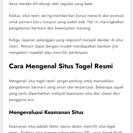
dana mereka dilindungi oleh regulasi yang ketat.
Kedua, situs resmi sering memberikan bonus menarik dan promosi
untuk pemain baru maupun yang sudah ada. Hal ini meningkatkan
pengalaman bermain dan kesempatan menang.
Ketiga, layanan pelanggan yang responsif menjadi standar di situs
resmi. Pemain dapat dengan mudah mendapatkan bantuan jika
mengalami masalah atau memiliki pertanyaan.
Cara Mengenal Situs Togel Resmi
Mengenali situs togel resmi sangat penting untuk memastikan
pengalaman bermain yang aman dan terpercaya. Beberapa aspek
yang perlu diperhatikan meliputi keamanan situs dan ulasan dari
pengguna lain.
Mengevaluasi Keamanan Situs
Keamanan situs adalah faktor utama dalam memilih situs togel
resmi. Pastikan situs menggunakan enkripsi SSL, yang dapat dicek