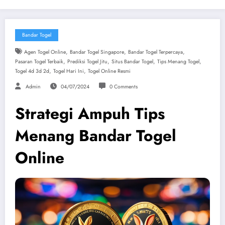
Bandar Togel
,
,
,
Agen Togel Online
Bandar Togel Singapore
Bandar Togel Terpercaya
,
,
,
,
Pasaran Togel Terbaik
Prediksi Togel Jitu
Situs Bandar Togel
Tips Menang Togel
,
,
Togel 4d 3d 2d
Togel Hari Ini
Togel Online Resmi
Admin
04/07/2024
0 Comments
Strategi Ampuh Tips
Menang Bandar Togel
Online