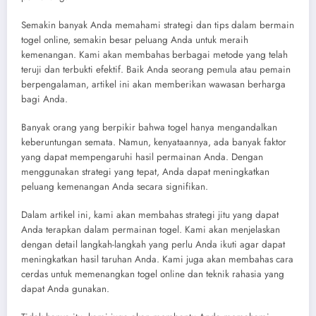
Semakin banyak Anda memahami strategi dan tips dalam bermain
togel online, semakin besar peluang Anda untuk meraih
kemenangan. Kami akan membahas berbagai metode yang telah
teruji dan terbukti efektif. Baik Anda seorang pemula atau pemain
berpengalaman, artikel ini akan memberikan wawasan berharga
bagi Anda.
Banyak orang yang berpikir bahwa togel hanya mengandalkan
keberuntungan semata. Namun, kenyataannya, ada banyak faktor
yang dapat mempengaruhi hasil permainan Anda. Dengan
menggunakan strategi yang tepat, Anda dapat meningkatkan
peluang kemenangan Anda secara signifikan.
Dalam artikel ini, kami akan membahas strategi jitu yang dapat
Anda terapkan dalam permainan togel. Kami akan menjelaskan
dengan detail langkah-langkah yang perlu Anda ikuti agar dapat
meningkatkan hasil taruhan Anda. Kami juga akan membahas cara
cerdas untuk memenangkan togel online dan teknik rahasia yang
dapat Anda gunakan.