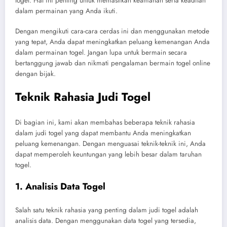
togel. Hal ini penting untuk memastikan keamanan serta keadilan
dalam permainan yang Anda ikuti.
Dengan mengikuti cara-cara cerdas ini dan menggunakan metode
yang tepat, Anda dapat meningkatkan peluang kemenangan Anda
dalam permainan togel. Jangan lupa untuk bermain secara
bertanggung jawab dan nikmati pengalaman bermain togel online
dengan bijak.
Teknik Rahasia Judi Togel
Di bagian ini, kami akan membahas beberapa teknik rahasia
dalam judi togel yang dapat membantu Anda meningkatkan
peluang kemenangan. Dengan menguasai teknik-teknik ini, Anda
dapat memperoleh keuntungan yang lebih besar dalam taruhan
togel.
1. Analisis Data Togel
Salah satu teknik rahasia yang penting dalam judi togel adalah
analisis data. Dengan menggunakan data togel yang tersedia,