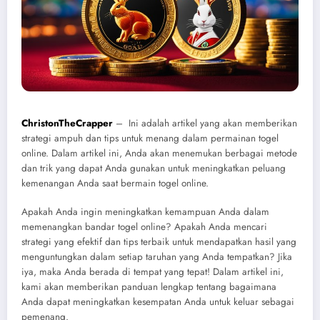
ChristonTheCrapper
– Ini adalah artikel yang akan memberikan
strategi ampuh dan tips untuk menang dalam permainan togel
online. Dalam artikel ini, Anda akan menemukan berbagai metode
dan trik yang dapat Anda gunakan untuk meningkatkan peluang
kemenangan Anda saat bermain togel online.
Apakah Anda ingin meningkatkan kemampuan Anda dalam
memenangkan bandar togel online? Apakah Anda mencari
strategi yang efektif dan tips terbaik untuk mendapatkan hasil yang
menguntungkan dalam setiap taruhan yang Anda tempatkan? Jika
iya, maka Anda berada di tempat yang tepat! Dalam artikel ini,
kami akan memberikan panduan lengkap tentang bagaimana
Anda dapat meningkatkan kesempatan Anda untuk keluar sebagai
pemenang.