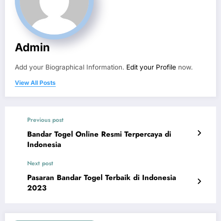
Admin
Add your Biographical Information.
Edit your Profile
now.
View All Posts
Previous post
Bandar Togel Online Resmi Terpercaya di
Indonesia
Next post
Pasaran Bandar Togel Terbaik di Indonesia
2023