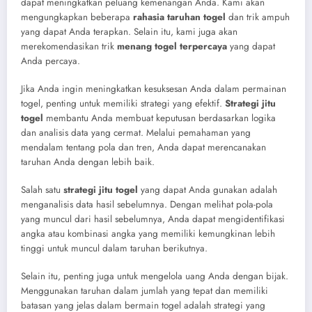
dapat meningkatkan peluang kemenangan Anda. Kami akan
mengungkapkan beberapa
rahasia taruhan togel
dan trik ampuh
yang dapat Anda terapkan. Selain itu, kami juga akan
merekomendasikan trik
menang togel terpercaya
yang dapat
Anda percaya.
Jika Anda ingin meningkatkan kesuksesan Anda dalam permainan
togel, penting untuk memiliki strategi yang efektif.
Strategi jitu
togel
membantu Anda membuat keputusan berdasarkan logika
dan analisis data yang cermat. Melalui pemahaman yang
mendalam tentang pola dan tren, Anda dapat merencanakan
taruhan Anda dengan lebih baik.
Salah satu
strategi jitu togel
yang dapat Anda gunakan adalah
menganalisis data hasil sebelumnya. Dengan melihat pola-pola
yang muncul dari hasil sebelumnya, Anda dapat mengidentifikasi
angka atau kombinasi angka yang memiliki kemungkinan lebih
tinggi untuk muncul dalam taruhan berikutnya.
Selain itu, penting juga untuk mengelola uang Anda dengan bijak.
Menggunakan taruhan dalam jumlah yang tepat dan memiliki
batasan yang jelas dalam bermain togel adalah strategi yang