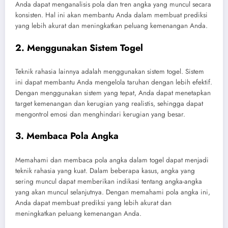
Anda dapat menganalisis pola dan tren angka yang muncul secara
konsisten. Hal ini akan membantu Anda dalam membuat prediksi
yang lebih akurat dan meningkatkan peluang kemenangan Anda.
2. Menggunakan Sistem Togel
Teknik rahasia lainnya adalah menggunakan sistem togel. Sistem
ini dapat membantu Anda mengelola taruhan dengan lebih efektif.
Dengan menggunakan sistem yang tepat, Anda dapat menetapkan
target kemenangan dan kerugian yang realistis, sehingga dapat
mengontrol emosi dan menghindari kerugian yang besar.
3. Membaca Pola Angka
Memahami dan membaca pola angka dalam togel dapat menjadi
teknik rahasia yang kuat. Dalam beberapa kasus, angka yang
sering muncul dapat memberikan indikasi tentang angka-angka
yang akan muncul selanjutnya. Dengan memahami pola angka ini,
Anda dapat membuat prediksi yang lebih akurat dan
meningkatkan peluang kemenangan Anda.