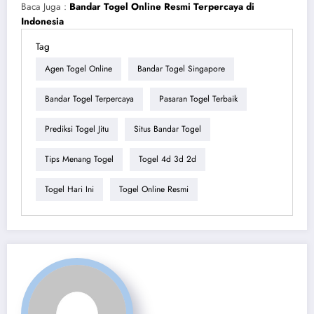
Baca Juga :
Bandar Togel Online Resmi Terpercaya di
Indonesia
Tag
Agen Togel Online
Bandar Togel Singapore
Bandar Togel Terpercaya
Pasaran Togel Terbaik
Prediksi Togel Jitu
Situs Bandar Togel
Tips Menang Togel
Togel 4d 3d 2d
Togel Hari Ini
Togel Online Resmi