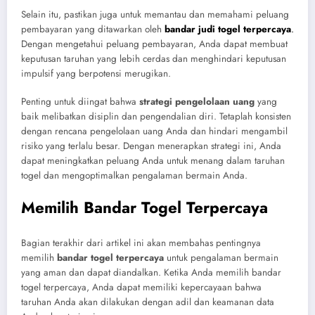
Selain itu, pastikan juga untuk memantau dan memahami peluang
pembayaran yang ditawarkan oleh
bandar judi togel terpercaya
.
Dengan mengetahui peluang pembayaran, Anda dapat membuat
keputusan taruhan yang lebih cerdas dan menghindari keputusan
impulsif yang berpotensi merugikan.
Penting untuk diingat bahwa
strategi pengelolaan uang
yang
baik melibatkan disiplin dan pengendalian diri. Tetaplah konsisten
dengan rencana pengelolaan uang Anda dan hindari mengambil
risiko yang terlalu besar. Dengan menerapkan strategi ini, Anda
dapat meningkatkan peluang Anda untuk menang dalam taruhan
togel dan mengoptimalkan pengalaman bermain Anda.
Memilih Bandar Togel Terpercaya
Bagian terakhir dari artikel ini akan membahas pentingnya
memilih
bandar togel terpercaya
untuk pengalaman bermain
yang aman dan dapat diandalkan. Ketika Anda memilih bandar
togel terpercaya, Anda dapat memiliki kepercayaan bahwa
taruhan Anda akan dilakukan dengan adil dan keamanan data