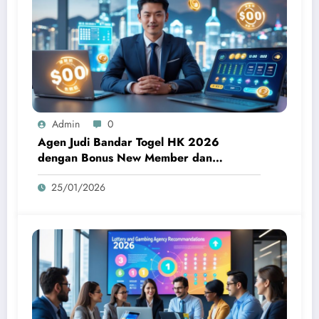
Admin
0
Agen Judi Bandar Togel HK 2026
dengan Bonus New Member dan
Cashback Besar untuk Keuntungan
25/01/2026
Maksimal