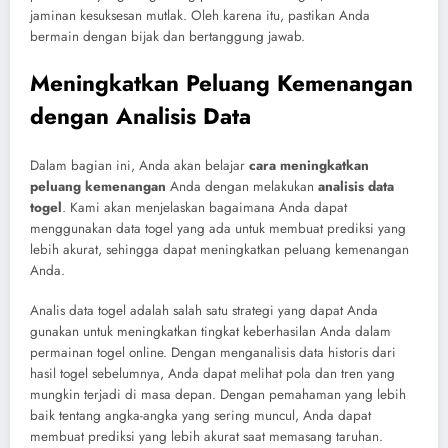
jaminan kesuksesan mutlak. Oleh karena itu, pastikan Anda
bermain dengan bijak dan bertanggung jawab.
Meningkatkan Peluang Kemenangan
dengan Analisis Data
Dalam bagian ini, Anda akan belajar
cara meningkatkan
peluang kemenangan
Anda dengan melakukan
analisis data
togel
. Kami akan menjelaskan bagaimana Anda dapat
menggunakan data togel yang ada untuk membuat prediksi yang
lebih akurat, sehingga dapat meningkatkan peluang kemenangan
Anda.
Analis data togel adalah salah satu strategi yang dapat Anda
gunakan untuk meningkatkan tingkat keberhasilan Anda dalam
permainan togel online. Dengan menganalisis data historis dari
hasil togel sebelumnya, Anda dapat melihat pola dan tren yang
mungkin terjadi di masa depan. Dengan pemahaman yang lebih
baik tentang angka-angka yang sering muncul, Anda dapat
membuat prediksi yang lebih akurat saat memasang taruhan.