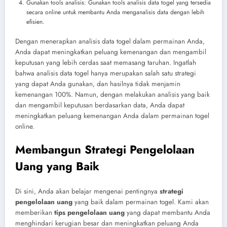
Gunakan tools analisis: Gunakan tools analisis data togel yang tersedia
secara online untuk membantu Anda menganalisis data dengan lebih
efisien.
Dengan menerapkan analisis data togel dalam permainan Anda,
Anda dapat meningkatkan peluang kemenangan dan mengambil
keputusan yang lebih cerdas saat memasang taruhan. Ingatlah
bahwa analisis data togel hanya merupakan salah satu strategi
yang dapat Anda gunakan, dan hasilnya tidak menjamin
kemenangan 100%. Namun, dengan melakukan analisis yang baik
dan mengambil keputusan berdasarkan data, Anda dapat
meningkatkan peluang kemenangan Anda dalam permainan togel
online.
Membangun Strategi Pengelolaan
Uang yang Baik
Di sini, Anda akan belajar mengenai pentingnya
strategi
pengelolaan uang
yang baik dalam permainan togel. Kami akan
memberikan
tips pengelolaan uang
yang dapat membantu Anda
menghindari kerugian besar dan meningkatkan peluang Anda