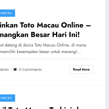
O MACAU
inkan Toto Macau Online –
angkan Besar Hari Ini!
at datang di dunia Toto Macau Online, di mana
memiliki kesempatan besar untuk menang!…
Read More
dmin
0 Comments
O MACAU