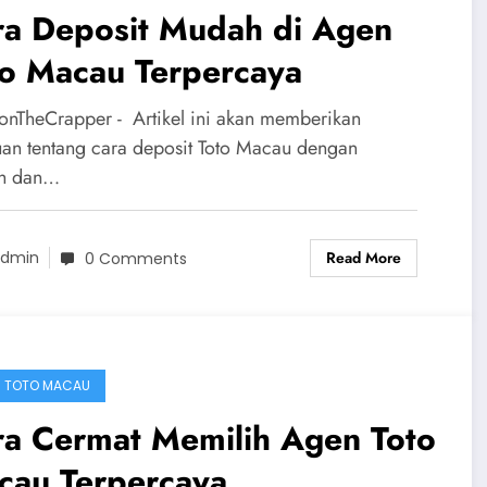
ra Deposit Mudah di Agen
to Macau Terpercaya
tonTheCrapper - Artikel ini akan memberikan
an tentang cara deposit Toto Macau dengan
h dan…
Read More
dmin
0 Comments
 TOTO MACAU
ra Cermat Memilih Agen Toto
cau Terpercaya