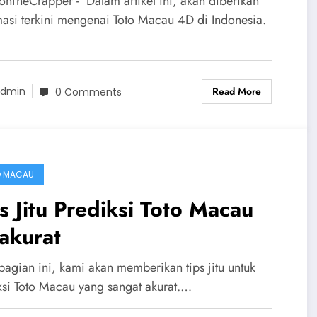
tonTheCrapper - Dalam artikel ini, akan diberikan
masi terkini mengenai Toto Macau 4D di Indonesia.
Read More
dmin
0 Comments
O MACAU
s Jitu Prediksi Toto Macau
akurat
bagian ini, kami akan memberikan tips jitu untuk
ksi Toto Macau yang sangat akurat.…