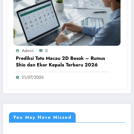
Admin
0
Prediksi Toto Macau 2D Besok – Rumus
Shio dan Ekor Kepala Terbaru 2026
21/07/2026
You May Have Missed