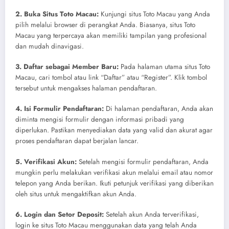
2. Buka Situs Toto Macau:
Kunjungi situs Toto Macau yang Anda
pilih melalui browser di perangkat Anda. Biasanya, situs Toto
Macau yang terpercaya akan memiliki tampilan yang profesional
dan mudah dinavigasi.
3. Daftar sebagai Member Baru:
Pada halaman utama situs Toto
Macau, cari tombol atau link “Daftar” atau “Register”. Klik tombol
tersebut untuk mengakses halaman pendaftaran.
4. Isi Formulir Pendaftaran:
Di halaman pendaftaran, Anda akan
diminta mengisi formulir dengan informasi pribadi yang
diperlukan. Pastikan menyediakan data yang valid dan akurat agar
proses pendaftaran dapat berjalan lancar.
5. Verifikasi Akun:
Setelah mengisi formulir pendaftaran, Anda
mungkin perlu melakukan verifikasi akun melalui email atau nomor
telepon yang Anda berikan. Ikuti petunjuk verifikasi yang diberikan
oleh situs untuk mengaktifkan akun Anda.
6. Login dan Setor Deposit:
Setelah akun Anda terverifikasi,
login ke situs Toto Macau menggunakan data yang telah Anda