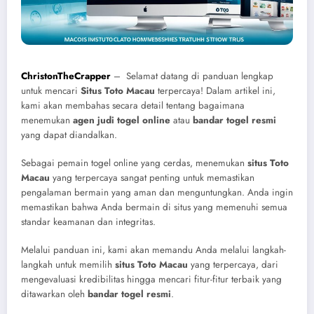
ChristonTheCrapper
– Selamat datang di panduan lengkap
untuk mencari
Situs Toto Macau
terpercaya! Dalam artikel ini,
kami akan membahas secara detail tentang bagaimana
menemukan
agen judi togel online
atau
bandar togel resmi
yang dapat diandalkan.
Sebagai pemain togel online yang cerdas, menemukan
situs Toto
Macau
yang terpercaya sangat penting untuk memastikan
pengalaman bermain yang aman dan menguntungkan. Anda ingin
memastikan bahwa Anda bermain di situs yang memenuhi semua
standar keamanan dan integritas.
Melalui panduan ini, kami akan memandu Anda melalui langkah-
langkah untuk memilih
situs Toto Macau
yang terpercaya, dari
mengevaluasi kredibilitas hingga mencari fitur-fitur terbaik yang
ditawarkan oleh
bandar togel resmi
.