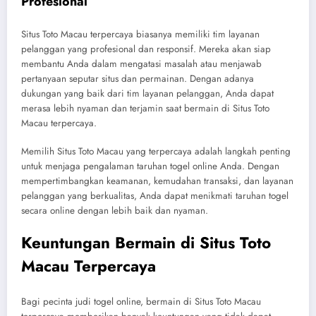
Profesional
Situs Toto Macau terpercaya biasanya memiliki tim layanan
pelanggan yang profesional dan responsif. Mereka akan siap
membantu Anda dalam mengatasi masalah atau menjawab
pertanyaan seputar situs dan permainan. Dengan adanya
dukungan yang baik dari tim layanan pelanggan, Anda dapat
merasa lebih nyaman dan terjamin saat bermain di Situs Toto
Macau terpercaya.
Memilih Situs Toto Macau yang terpercaya adalah langkah penting
untuk menjaga pengalaman taruhan togel online Anda. Dengan
mempertimbangkan keamanan, kemudahan transaksi, dan layanan
pelanggan yang berkualitas, Anda dapat menikmati taruhan togel
secara online dengan lebih baik dan nyaman.
Keuntungan Bermain di Situs Toto
Macau Terpercaya
Bagi pecinta judi togel online, bermain di Situs Toto Macau