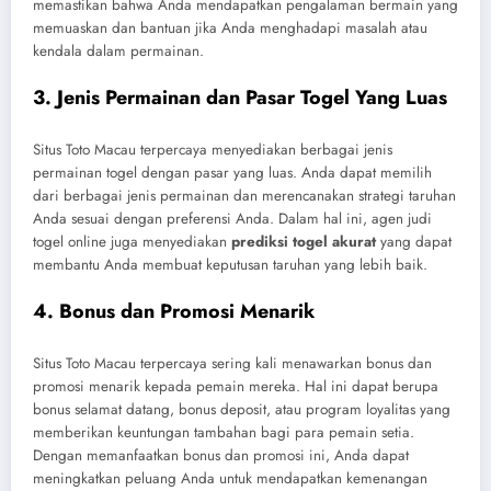
memastikan bahwa Anda mendapatkan pengalaman bermain yang
memuaskan dan bantuan jika Anda menghadapi masalah atau
kendala dalam permainan.
3. Jenis Permainan dan Pasar Togel Yang Luas
Situs Toto Macau terpercaya menyediakan berbagai jenis
permainan togel dengan pasar yang luas. Anda dapat memilih
dari berbagai jenis permainan dan merencanakan strategi taruhan
Anda sesuai dengan preferensi Anda. Dalam hal ini, agen judi
togel online juga menyediakan
prediksi togel akurat
yang dapat
membantu Anda membuat keputusan taruhan yang lebih baik.
4. Bonus dan Promosi Menarik
Situs Toto Macau terpercaya sering kali menawarkan bonus dan
promosi menarik kepada pemain mereka. Hal ini dapat berupa
bonus selamat datang, bonus deposit, atau program loyalitas yang
memberikan keuntungan tambahan bagi para pemain setia.
Dengan memanfaatkan bonus dan promosi ini, Anda dapat
meningkatkan peluang Anda untuk mendapatkan kemenangan