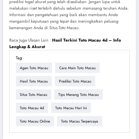
prediksi togel akurat yang telah disediakan. Jangan lupa untuk
melakukan riset terlebih dahulu sebelum memasang taruhan Anda.
Informasi dan pengetahuan yang baik akan membantu Anda
mengambil keputusan yang tepat dan meningkatkan peluang
kemenangan Anda di Situs Toto Macau.
Baca Juga Ulasan Lain :
Hasil Terkini Toto Macau 4d – Info
Lengkap & Akurat
Tag
Agen Toto Macau
Cara Main Toto Macau
Hasil Toto Macau
Prediksi Toto Macau
Situs Toto Macau
Tips Menang Toto Macau
Toto Macau 4d
Toto Macau Hari Ini
Toto Macau Online
Toto Macau Terpercaya