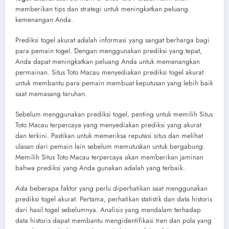
memberikan tips dan strategi untuk meningkatkan peluang
kemenangan Anda.
Prediksi togel akurat adalah informasi yang sangat berharga bagi
para pemain togel. Dengan menggunakan prediksi yang tepat,
Anda dapat meningkatkan peluang Anda untuk memenangkan
permainan. Situs Toto Macau menyediakan prediksi togel akurat
untuk membantu para pemain membuat keputusan yang lebih baik
saat memasang taruhan.
Sebelum menggunakan prediksi togel, penting untuk memilih Situs
Toto Macau terpercaya yang menyediakan prediksi yang akurat
dan terkini. Pastikan untuk memeriksa reputasi situs dan melihat
ulasan dari pemain lain sebelum memutuskan untuk bergabung.
Memilih Situs Toto Macau terpercaya akan memberikan jaminan
bahwa prediksi yang Anda gunakan adalah yang terbaik.
Ada beberapa faktor yang perlu diperhatikan saat menggunakan
prediksi togel akurat. Pertama, perhatikan statistik dan data historis
dari hasil togel sebelumnya. Analisis yang mendalam terhadap
data historis dapat membantu mengidentifikasi tren dan pola yang