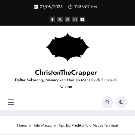
Skip
07/08/2026
11:33:07 AM
to
content
ChristonTheCrapper
Daftar Sekarang, Menangkan Hadiah Menarik di Situs Judi
Online
Home
Toto Macau
Tips Jitu Prediksi Toto Macau Terakurat