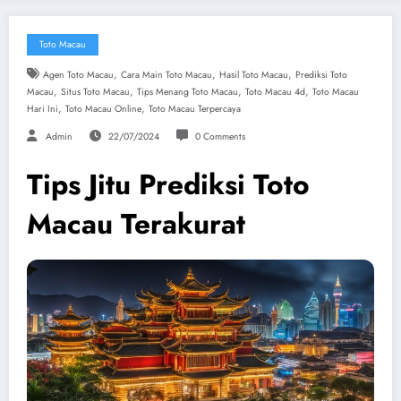
Toto Macau
,
,
,
Agen Toto Macau
Cara Main Toto Macau
Hasil Toto Macau
Prediksi Toto
,
,
,
,
Macau
Situs Toto Macau
Tips Menang Toto Macau
Toto Macau 4d
Toto Macau
,
,
Hari Ini
Toto Macau Online
Toto Macau Terpercaya
Admin
22/07/2024
0 Comments
Tips Jitu Prediksi Toto
Macau Terakurat