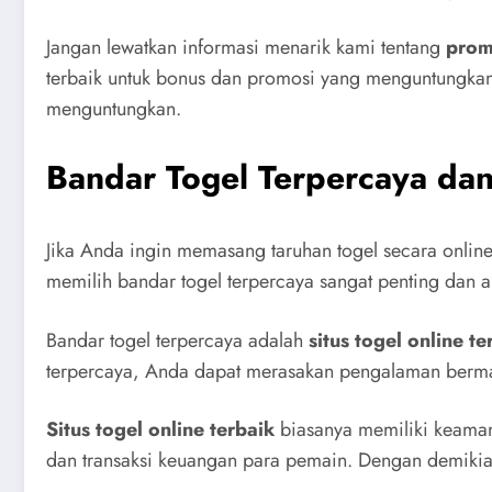
Jangan lewatkan informasi menarik kami tentang
prom
terbaik untuk bonus dan promosi yang menguntungkan
menguntungkan.
Bandar Togel Terpercaya da
Jika Anda ingin memasang taruhan togel secara onlin
memilih bandar togel terpercaya sangat penting dan 
Bandar togel terpercaya adalah
situs togel online te
terpercaya, Anda dapat merasakan pengalaman berma
Situs togel online terbaik
biasanya memiliki keaman
dan transaksi keuangan para pemain. Dengan demikia