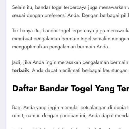
Selain itu, bandar togel terpercaya juga menawarkan 
sesuai dengan preferensi Anda. Dengan berbagai pilih
Tak hanya itu, bandar togel terpercaya juga menawa
membuat pengalaman bermain togel semakin mengunt
mengoptimalkan pengalaman bermain Anda.
Jadi, jika Anda ingin merasakan pengalaman bermain
terbaik
. Anda dapat menikmati berbagai keuntunga
Daftar Bandar Togel Yang Te
Bagi Anda yang ingin memulai petualangan di dunia to
rumit, namun dengan panduan ini, Anda dapat menda