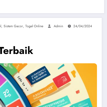
,
,
l
Sistem Gacor
Togel Online
Admin
24/04/2024
Terbaik