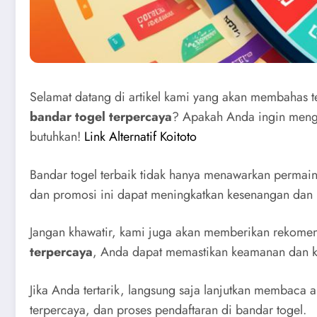
Selamat datang di artikel kami yang akan membahas 
bandar togel terpercaya
? Apakah Anda ingin meng
butuhkan!
Link Alternatif Koitoto
Bandar togel terbaik tidak hanya menawarkan permai
dan promosi ini dapat meningkatkan kesenangan dan 
Jangan khawatir, kami juga akan memberikan rekome
terpercaya
, Anda dapat memastikan keamanan dan k
Jika Anda tertarik, langsung saja lanjutkan membaca ar
terpercaya, dan proses pendaftaran di bandar togel.