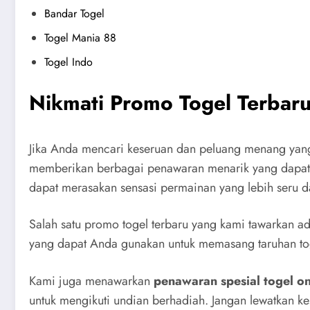
Bandar Togel
Togel Mania 88
Togel Indo
Nikmati Promo Togel Terbar
Jika Anda mencari keseruan dan peluang menang yang
memberikan berbagai penawaran menarik yang dapat
dapat merasakan sensasi permainan yang lebih seru 
Salah satu promo togel terbaru yang kami tawarkan a
yang dapat Anda gunakan untuk memasang taruhan to
Kami juga menawarkan
penawaran spesial togel on
untuk mengikuti undian berhadiah. Jangan lewatkan k