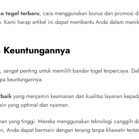
o togel terbaru
, cara menggunakan bonus dan promosi di b
. Kami harap artikel ini dapat membantu Anda dalam menik
n Keuntungannya
e, sangat penting untuk memilih bandar togel terpercaya. 
apa keuntungannya.
rbaik
yang menjamin keamanan dan kualitas layanan kepad
in yang optimal dan nyaman.
an yang tinggi. Mereka menggunakan teknologi canggih dan 
n, Anda dapat bermain dengan tenang tanpa khawatir tenta