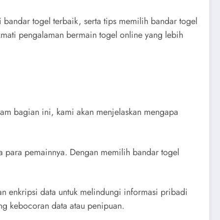
andar togel terbaik, serta tips memilih bandar togel
mati pengalaman bermain togel online yang lebih
Dalam bagian ini, kami akan menjelaskan mengapa
a para pemainnya. Dengan memilih bandar togel
enkripsi data untuk melindungi informasi pribadi
ng kebocoran data atau penipuan.