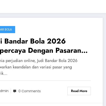
AR BOLA
di Bandar Bola 2026
rpercaya Dengan Pasaran
ngkap Dan Akurat
nia perjudian online, Judi Bandar Bola 2026
arkan keandalan dan variasi pasar yang
rik…
Read More
dmin
0 Comments