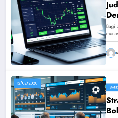
Ju
De
Pa
Bagi 
Pe
menaw
A
12/02/2026
BAND
Str
Bo