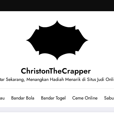
ChristonTheCrapper
tar Sekarang, Menangkan Hadiah Menarik di Situs Judi Onl
cau
Bandar Bola
Bandar Togel
Ceme Online
Sabu