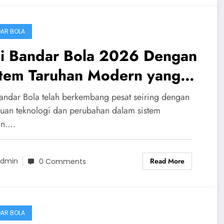
AR BOLA
di Bandar Bola 2026 Dengan
stem Taruhan Modern yang
nguntungkan
Bandar Bola telah berkembang pesat seiring dengan
uan teknologi dan perubahan dalam sistem
an.…
Read More
dmin
0 Comments
AR BOLA