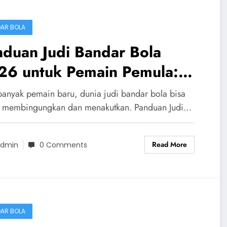
AR BOLA
nduan Judi Bandar Bola
26 untuk Pemain Pemula:
ngkah Awal Menuju Sukses
banyak pemain baru, dunia judi bandar bola bisa
a membingungkan dan menakutkan. Panduan Judi…
Read More
dmin
0 Comments
AR BOLA