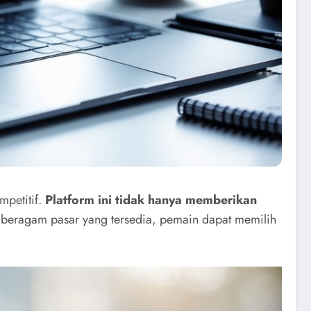
petitif.
Platform ini tidak hanya memberikan
eragam pasar yang tersedia, pemain dapat memilih