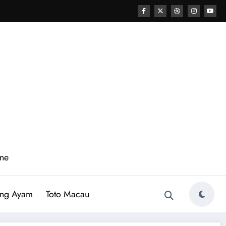
ine
ng Ayam
Toto Macau