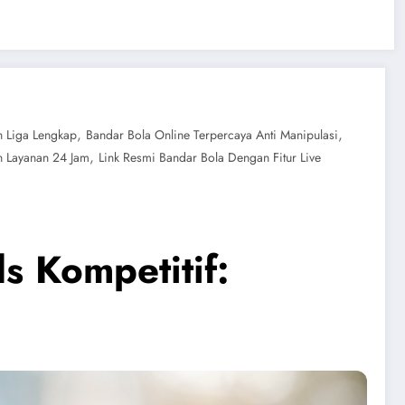
,
,
n Liga Lengkap
Bandar Bola Online Terpercaya Anti Manipulasi
,
n Layanan 24 Jam
Link Resmi Bandar Bola Dengan Fitur Live
 Kompetitif: