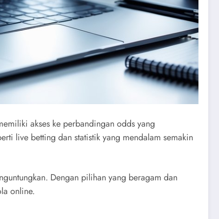
 memiliki akses ke perbandingan odds yang
ti live betting dan statistik yang mendalam semakin
enguntungkan. Dengan pilihan yang beragam dan
la online.