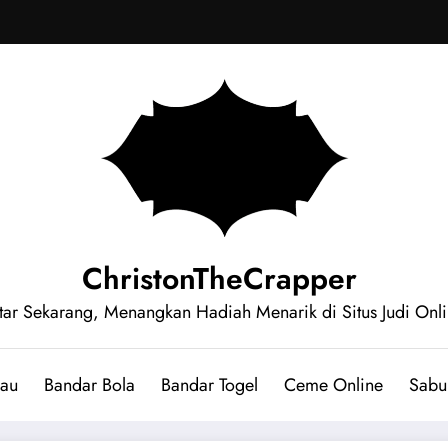
ChristonTheCrapper
tar Sekarang, Menangkan Hadiah Menarik di Situs Judi Onl
cau
Bandar Bola
Bandar Togel
Ceme Online
Sabu