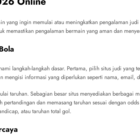
026 Online
n yang ingin memulai atau meningkatkan pengalaman judi b
 untuk memastikan pengalaman bermain yang aman dan meny
Bola
mi langkah-langkah dasar. Pertama, pilih situs judi yang
an mengisi informasi yang diperlukan seperti nama, email, 
lai taruhan. Sebagian besar situs menyediakan berbagai m
ilih pertandingan dan memasang taruhan sesuai dengan odds
ndicap, atau taruhan total gol.
rcaya