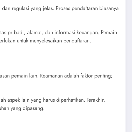
i dan regulasi yang jelas. Proses pendaftaran biasanya
titas pribadi, alamat, dan informasi keuangan. Pemain
perlukan untuk menyelesaikan pendaftaran.
lasan pemain lain. Keamanan adalah faktor penting;
 aspek lain yang harus diperhatikan. Terakhir,
ruhan yang dipasang.