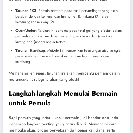
Taruhan 1X2
: Pemain bertaruh pada hasil pertandingan yang akan
berakhir dengan kemenangan tim home (1), imbang (X), atau
kemenangan tim away (2).
Over/Under
: Taruhan ini berfokus pada total gol yang dicetak dalam
pertandingan. Pemain dapat bertaruh pada lebih dari (over) atau
kurang dari (under) angka tertentu.
Taruhan Handicap
: Metode ini memberikan keuntungan atau kerugian
pada salah satu tim untuk membuat taruhan lebih menarik dan
seimbang.
Memahami jenis-jenis taruhan ini akan membantu pemain dalam
merumuskan strategi taruhan yang efektif.
Langkah-langkah Memulai Bermain
untuk Pemula
Bagi pemula yang tertarik untuk bermain judi bandar bola, ada
beberapa langkah penting yang harus diikuti. Memahami cara
membuka akun, proses penyetoran dan penarikan dana, serta