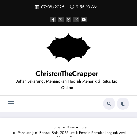
Skip
07/08/2026
9:55:11 AM
to
content
ChristonTheCrapper
Daftar Sekarang, Menangkan Hadiah Menarik di Situs Judi
Online
Home
Bandar Bola
Panduan Judi Bandar Bola 2026 untuk Pemain Pemula: Langkah Awal