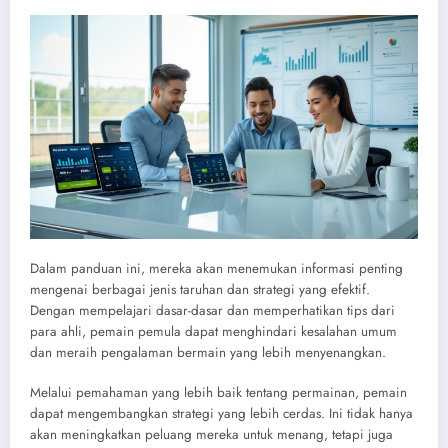
Dalam panduan ini, mereka akan menemukan informasi penting
mengenai berbagai jenis taruhan dan strategi yang efektif.
Dengan mempelajari dasar-dasar dan memperhatikan tips dari
para ahli, pemain pemula dapat menghindari kesalahan umum
dan meraih pengalaman bermain yang lebih menyenangkan.
Melalui pemahaman yang lebih baik tentang permainan, pemain
dapat mengembangkan strategi yang lebih cerdas. Ini tidak hanya
akan meningkatkan peluang mereka untuk menang, tetapi juga