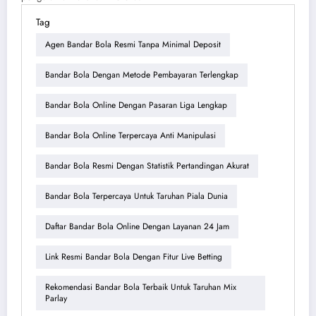
Tag
Agen Bandar Bola Resmi Tanpa Minimal Deposit
Bandar Bola Dengan Metode Pembayaran Terlengkap
Bandar Bola Online Dengan Pasaran Liga Lengkap
Bandar Bola Online Terpercaya Anti Manipulasi
Bandar Bola Resmi Dengan Statistik Pertandingan Akurat
Bandar Bola Terpercaya Untuk Taruhan Piala Dunia
Daftar Bandar Bola Online Dengan Layanan 24 Jam
Link Resmi Bandar Bola Dengan Fitur Live Betting
Rekomendasi Bandar Bola Terbaik Untuk Taruhan Mix
Parlay