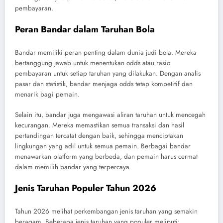
pembayaran.
Peran Bandar dalam Taruhan Bola
Bandar memiliki peran penting dalam dunia judi bola. Mereka
bertanggung jawab untuk menentukan odds atau rasio
pembayaran untuk setiap taruhan yang dilakukan. Dengan analis
pasar dan statistik, bandar menjaga odds tetap kompetitif dan
menarik bagi pemain.
Selain itu, bandar juga mengawasi aliran taruhan untuk mencegah
kecurangan. Mereka memastikan semua transaksi dan hasil
pertandingan tercatat dengan baik, sehingga menciptakan
lingkungan yang adil untuk semua pemain. Berbagai bandar
menawarkan platform yang berbeda, dan pemain harus cermat
dalam memilih bandar yang terpercaya.
Jenis Taruhan Populer Tahun 2026
Tahun 2026 melihat perkembangan jenis taruhan yang semakin
beragam. Beberapa jenis taruhan yang populer meliputi: