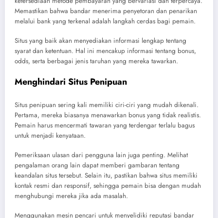
ketersediaan metode pembayaran yang bervariasi dan terpercaya.
Memastikan bahwa bandar menerima penyetoran dan penarikan
melalui bank yang terkenal adalah langkah cerdas bagi pemain.
Situs yang baik akan menyediakan informasi lengkap tentang
syarat dan ketentuan. Hal ini mencakup informasi tentang bonus,
odds, serta berbagai jenis taruhan yang mereka tawarkan.
Menghindari Situs Penipuan
Situs penipuan sering kali memiliki ciri-ciri yang mudah dikenali.
Pertama, mereka biasanya menawarkan bonus yang tidak realistis.
Pemain harus mencermati tawaran yang terdengar terlalu bagus
untuk menjadi kenyataan.
Pemeriksaan ulasan dari pengguna lain juga penting. Melihat
pengalaman orang lain dapat memberi gambaran tentang
keandalan situs tersebut. Selain itu, pastikan bahwa situs memiliki
kontak resmi dan responsif, sehingga pemain bisa dengan mudah
menghubungi mereka jika ada masalah.
Menggunakan mesin pencari untuk menyelidiki reputasi bandar