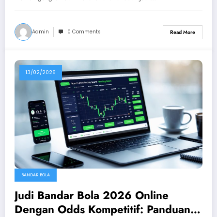
Admin
0 Comments
Read More
13/02/2026
BANDAR BOLA
Judi Bandar Bola 2026 Online
Dengan Odds Kompetitif: Panduan