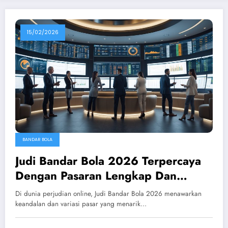
15/02/2026
BANDAR BOLA
Judi Bandar Bola 2026 Terpercaya
Dengan Pasaran Lengkap Dan
Akurat
Di dunia perjudian online, Judi Bandar Bola 2026 menawarkan
keandalan dan variasi pasar yang menarik…