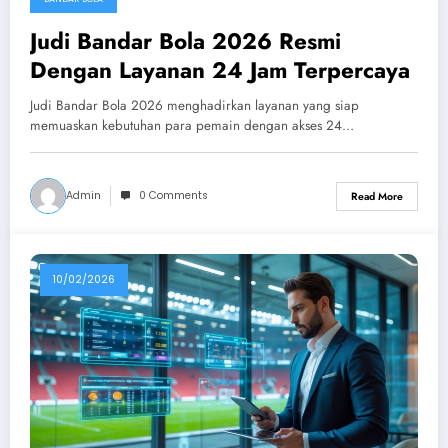
Judi Bandar Bola 2026 Resmi
Dengan Layanan 24 Jam Terpercaya
Judi Bandar Bola 2026 menghadirkan layanan yang siap
memuaskan kebutuhan para pemain dengan akses 24…
Admin
0 Comments
Read More
10/02/2026