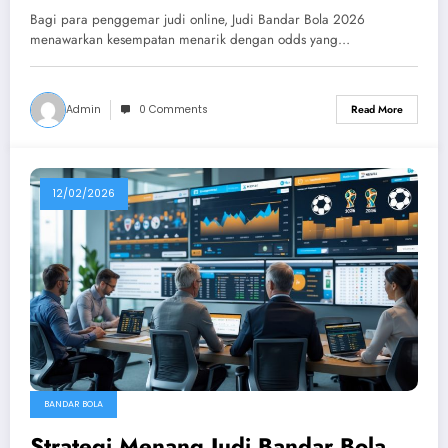
Lengkap Untuk Pemain
Bagi para penggemar judi online, Judi Bandar Bola 2026
menawarkan kesempatan menarik dengan odds yang…
Admin
0 Comments
Read More
12/02/2026
BANDAR BOLA
Strategi Menang Judi Bandar Bola