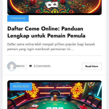
CEME ONLINE
Daftar Ceme Online: Panduan
Lengkap untuk Pemain Pemula
Daftar ceme online telah menjadi pilihan populer bagi banyak
pemain yang ingin menikmati permainan ini…
Admin
0 Comments
Read More
06/05/2025