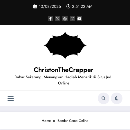
Skip
10/08/2026
2:51:23 AM
to
content
ChristonTheCrapper
Daftar Sekarang, Menangkan Hadiah Menarik di Situs Judi
Online
Home
Bandar Ceme Online