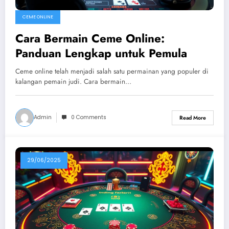
CEME ONLINE
Cara Bermain Ceme Online:
Panduan Lengkap untuk Pemula
Ceme online telah menjadi salah satu permainan yang populer di
kalangan pemain judi. Cara bermain…
Admin
0 Comments
Read More
29/06/2025