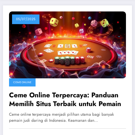
05/07/2025
CEME ONLINE
Ceme Online Terpercaya: Panduan
Memilih Situs Terbaik untuk Pemain
Ceme online terpercaya menjadi pilihan utama bagi banyak
pemain judi daring di Indonesia. Keamanan dan…