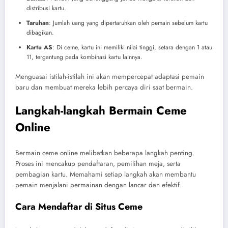
distribusi kartu.
Taruhan
: Jumlah uang yang dipertaruhkan oleh pemain sebelum kartu
dibagikan.
Kartu AS
: Di ceme, kartu ini memiliki nilai tinggi, setara dengan 1 atau
11, tergantung pada kombinasi kartu lainnya.
Menguasai istilah-istilah ini akan mempercepat adaptasi pemain
baru dan membuat mereka lebih percaya diri saat bermain.
Langkah-langkah Bermain Ceme
Online
Bermain ceme online melibatkan beberapa langkah penting.
Proses ini mencakup pendaftaran, pemilihan meja, serta
pembagian kartu. Memahami setiap langkah akan membantu
pemain menjalani permainan dengan lancar dan efektif.
Cara Mendaftar di Situs Ceme