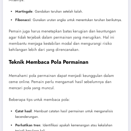
Martingale
: Gandakan taruhan setelah kalah.
Fibonacci
: Gunakan urutan angka untuk menentukan taruhan berikutnya.
Pemain juga harus menetapkan batas kerugian dan keuntungan
agar tidak terjebak dalam permainan yang merugikan. Hal ini
membantu menjaga kestabilan modal dan mengurangi risiko
kehilangan lebih dari yang direncanakan.
Teknik Membaca Pola Permainan
Memahami pola permainan dapat menjadi keunggulan dalam
ceme online. Pemain perlu mengamati hasil sebelumnya dan
mencari pola yang muncul.
Beberapa tips untuk membaca pola:
Catat hasil
: Membuat catatan hasil permainan untuk menganalisis
kecenderungan.
Perhatikan tren
: Identifikasi apakah kemenangan atau kekalahan
terjadi berulang kali.