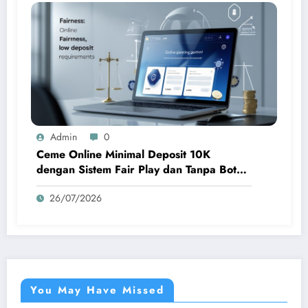
Admin
0
Ceme Online Minimal Deposit 10K
dengan Sistem Fair Play dan Tanpa Bot
untuk Pengalaman Bermain Optimal
26/07/2026
You May Have Missed