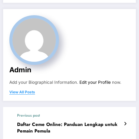
Admin
Add your Biographical Information.
Edit your Profile
now.
View All Posts
Previous post
Daftar Ceme Online: Panduan Lengkap untuk
Pemain Pemula