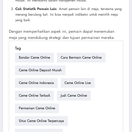
modal. Ini membantu dalam manajemen modal.
Cek Statistik Pemain Lain
: Amati pemain lain di meja, terutama yang
menang berulang kali. Ini bisa menjadi indikator untuk memilih meja
yang baik.
Dengan memperhatikan aspek ini, pemain dapat menemukan
meja yang mendukung strategi dan tujuan permainan mereka.
Tag
Bandar Ceme Online
Cara Bermain Ceme Online
Ceme Online Deposit Murah
Ceme Online Indonesia
Ceme Online Live
Ceme Online Terbaik
Judi Ceme Online
Permainan Ceme Online
Situs Ceme Online Terpercaya