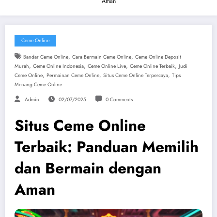
Aman
Ceme Online
,
,
Bandar Ceme Online
Cara Bermain Ceme Online
Ceme Online Deposit
,
,
,
,
Murah
Ceme Online Indonesia
Ceme Online Live
Ceme Online Terbaik
Judi
,
,
,
Ceme Online
Permainan Ceme Online
Situs Ceme Online Terpercaya
Tips
Menang Ceme Online
Admin
02/07/2025
0 Comments
Situs Ceme Online
Terbaik: Panduan Memilih
dan Bermain dengan
Aman