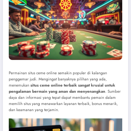
Permainan situs ceme online semakin populer di kalangan
penggemar judi. Mengingat banyaknya pilihan yang ada,
menemukan
situs ceme online terbaik sangat krusial untuk
pengalaman bermain yang aman dan menyenangkan
. Sumber
daya dan informasi yang tepat dapat membantu pemain dalam
memilih situs yang menawarkan layanan terbaik, bonus menarik,
dan keamanan yang terjamin.