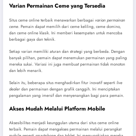
Varian Permainan Ceme yang Tersedia
Situs ceme online terbaik menawarkan berbagai
varian permainan
ceme
. Pemain dapat memilih dari ceme keliling, ceme domino,
dan ceme online klasik. Ini memberi kesempatan untuk mencoba
berbagai gaya dan teknik.
Setiap varian memiliki aturan dan strategi yang berbeda. Dengan
banyak pilihan, pemain dapat menemukan permainan yang paling
mereka sukai. Variasi ini juga membuat permainan tidak monoton
dan lebih menarik.
Selain itu, beberapa situs menghadirkan fitur inovatif seperti
live
dealer
dan permainan dengan grafik canggih. Ini menciptakan
pengalaman yang imersif dan menyenangkan bagi para pemain.
Akses Mudah Melalui Platform Mobile
Aksesibilitas menjadi keunggulan utama dari situs ceme online
terbaik. Pemain dapat mengakses permainan melalui perangkat
mobile seperti smartphone dan tablet. Ini memungkinkan mereka