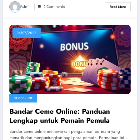
Admin
0 Comments
Read More
04/07/2025
CEME ONLINE
Bandar Ceme Online: Panduan
Lengkap untuk Pemain Pemula
Bandar ceme online menawarkan pengalaman bermain yang
menarik dan menguntungkan bagi para pemain. Permainan ini…