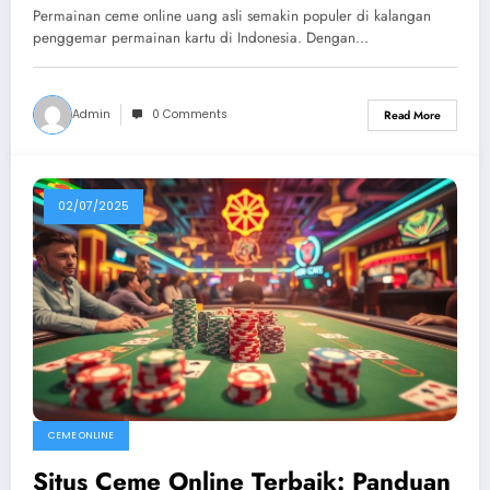
Permainan ceme online uang asli semakin populer di kalangan
penggemar permainan kartu di Indonesia. Dengan…
Admin
0 Comments
Read More
02/07/2025
CEME ONLINE
Situs Ceme Online Terbaik: Panduan