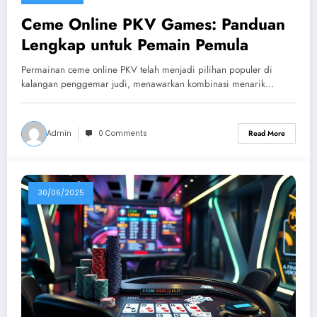
Ceme Online PKV Games: Panduan
Lengkap untuk Pemain Pemula
Permainan ceme online PKV telah menjadi pilihan populer di
kalangan penggemar judi, menawarkan kombinasi menarik…
Admin
0 Comments
Read More
30/06/2025