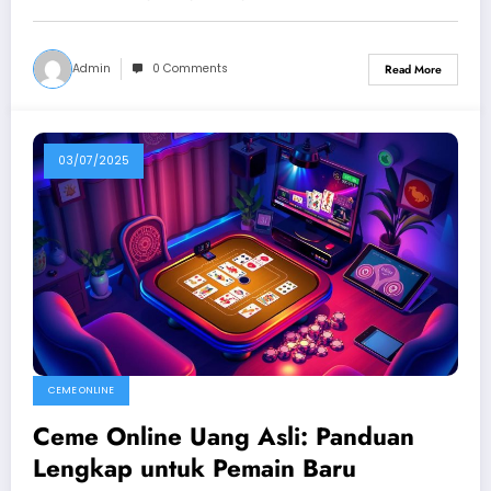
Admin
0 Comments
Read More
03/07/2025
CEME ONLINE
Ceme Online Uang Asli: Panduan
Lengkap untuk Pemain Baru