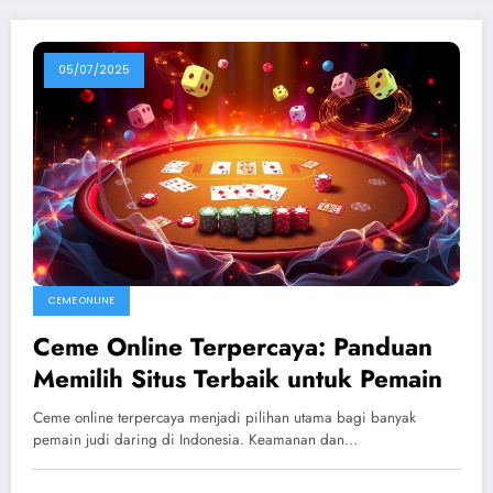
05/07/2025
CEME ONLINE
Ceme Online Terpercaya: Panduan
Memilih Situs Terbaik untuk Pemain
Ceme online terpercaya menjadi pilihan utama bagi banyak
pemain judi daring di Indonesia. Keamanan dan…