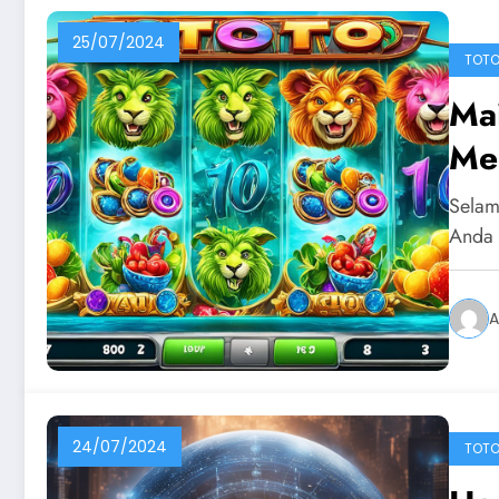
25/07/2024
TOT
Ma
Men
Selam
Anda 
A
24/07/2024
TOT