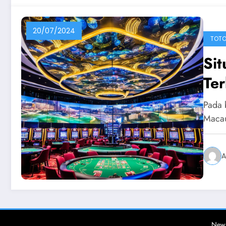
20/07/2024
TOT
Sit
Ter
Pada b
Macau
A
News