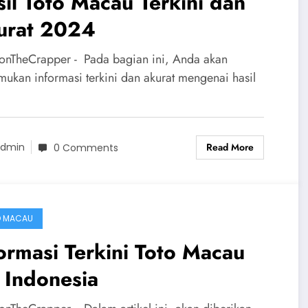
il Toto Macau Terkini dan
urat 2024
tonTheCrapper - Pada bagian ini, Anda akan
ukan informasi terkini dan akurat mengenai hasil
…
Read More
dmin
0 Comments
O MACAU
ormasi Terkini Toto Macau
 Indonesia