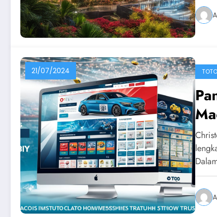
A
21/07/2024
TOT
Pa
Ma
Chris
lengk
Dalam
A