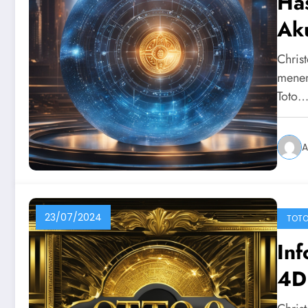
Has
Ak
Chris
menem
Toto
A
23/07/2024
TOT
Inf
4D