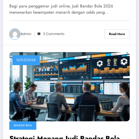
Lengkap Untuk Pemain
Bagi para penggemar judi online, Judi Bandar Bola 2026
menawarkan kesempatan menarik dengan odds yang…
Admin
0 Comments
Read More
12/02/2026
BANDAR BOLA
Strategi Menang Judi Bandar Bola