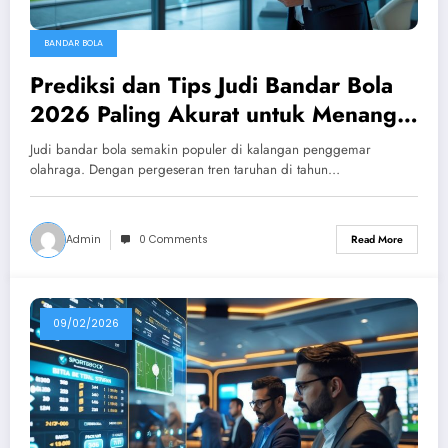
BANDAR BOLA
Prediksi dan Tips Judi Bandar Bola
2026 Paling Akurat untuk Menang
Konsisten
Judi bandar bola semakin populer di kalangan penggemar
olahraga. Dengan pergeseran tren taruhan di tahun…
Admin
0 Comments
Read More
09/02/2026