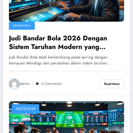
BANDAR BOLA
Judi Bandar Bola 2026 Dengan
Sistem Taruhan Modern yang
Menguntungkan
Judi Bandar Bola telah berkembang pesat seiring dengan
kemajuan teknologi dan perubahan dalam sistem taruhan.…
Admin
0 Comments
Read More
08/02/2026