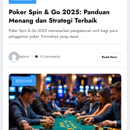
Poker Spin & Go 2025: Panduan
Menang dan Strategi Terbaik
Poker Spin & Go 2025 menawarkan pengalaman unik bagi para
penggemar poker. Formatnya yang cepat…
Admin
0 Comments
Read More
21/12/2025