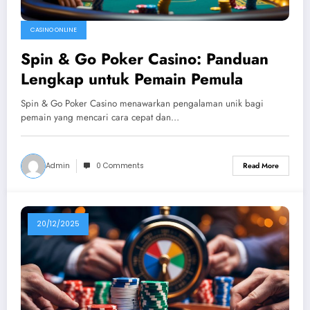
CASINO ONLINE
Spin & Go Poker Casino: Panduan
Lengkap untuk Pemain Pemula
Spin & Go Poker Casino menawarkan pengalaman unik bagi
pemain yang mencari cara cepat dan…
Admin
0 Comments
Read More
20/12/2025