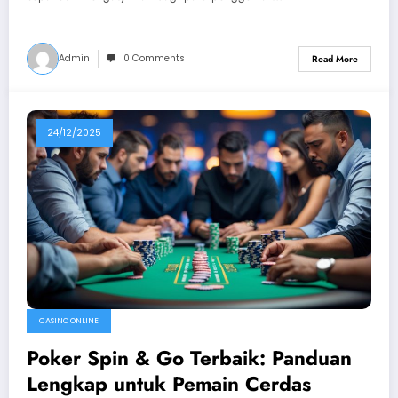
Admin
0 Comments
Read More
24/12/2025
CASINO ONLINE
Poker Spin & Go Terbaik: Panduan
Lengkap untuk Pemain Cerdas