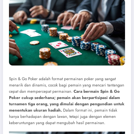
Spin & Go Poker adalah format permainan poker yang sangat
menarik dan dinamis, cocok bagi pemain yang mencari tantangan
cepat dan mempercepat permainan.
Cara bermain Spin & Go
Poker cukup sederhana; pemain akan berpartisipasi dalam
turnamen tiga orang, yang dimulai dengan pengundian untuk
menentukan ukuran hadiah.
Dalam format ini, pemain tidak
hanya berhadapan dengan lawan, tetapi juga dengan elemen
keberuntungan yang dapat mengubah hasil permainan.