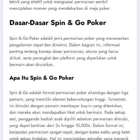
teknik yang efektif untuk menguasai permainan sambil
menciptakan momen yang mendebarkan di meja poker.
Dasar-Dasar Spin & Go Poker
Spin & Go Poker adalah jenis permainan poker yang menawarkan
pengalaman cepat dan dinamis. Dalam bagian ini, informasi
penting tentang konsep dasar permainan, aturan yang harus
diikuti, serta perangkat dan platform yang diperlukan untuk
bermain akan diuraikan.
Apa Itu Spin & Go Poker
Spin & Go adalah format permainan poker sit-and-go dengan tiga
pemain, yang memiliki elemen keberuntungan tinggi. Turnamen
ini dimulai dengan pemain membayar buy-in yang ditentukan,
dan mereka akan mendapatkan tiket untuk bermain. Pada setiap
sesi, pengganda hadiah acak dipilih sebelum permainan dimulai,
yang dapat berkisar dari 2x hingga 10,000x. Dalam format ini,
kecepatan permainan sangat cepat, dengan batas waktu yang ketat
untuk setiap tindakan. Hal ini menciptakan atmosfer yang menarik