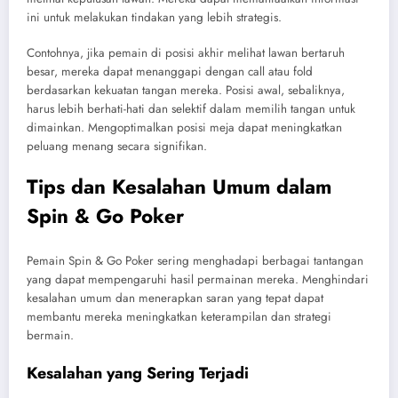
ini untuk melakukan tindakan yang lebih strategis.
Contohnya, jika pemain di posisi akhir melihat lawan bertaruh
besar, mereka dapat menanggapi dengan call atau fold
berdasarkan kekuatan tangan mereka. Posisi awal, sebaliknya,
harus lebih berhati-hati dan selektif dalam memilih tangan untuk
dimainkan. Mengoptimalkan posisi meja dapat meningkatkan
peluang menang secara signifikan.
Tips dan Kesalahan Umum dalam
Spin & Go Poker
Pemain Spin & Go Poker sering menghadapi berbagai tantangan
yang dapat mempengaruhi hasil permainan mereka. Menghindari
kesalahan umum dan menerapkan saran yang tepat dapat
membantu mereka meningkatkan keterampilan dan strategi
bermain.
Kesalahan yang Sering Terjadi