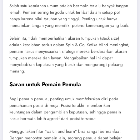
Salah satu kesalahan umum adalah bermain terlalu banyak tangan
lemah. Pemain sering tergoda untuk terlibat dalam setiap pot
hanya karena nilai taruhan yang tinggi. Penting untuk hanya
memainkan tangan yang memiliki potensi kemenangan yang baik.
Selain itu, tidak memperhatikan ukuran tumpukan (stack size)
adalah kesalahan serius dalam Spin & Go. Ketika blind meningkat,
pemain harus menyesuaikan strategi mereka berdasarkan ukuran
tumpukan mereka dan lawan. Mengabaikan hal ini dapat
menyebabkan keputusan yang buruk dan mengurangi peluang
menang.
Saran untuk Pemain Pemula
Bagi pemain pemula, penting untuk memfokuskan diri pada
pemahaman posisi di meja. Posisi terakhir memberikan
keuntungan dalam pengambilan keputusan, sehingga pemain
harus bermain lebih agresif dari posisi tersebut.
Menggunakan fitur “watch and learn” bisa sangat bermanfaat.
Dengan menonton pemain lain, seorang pemula dapat belajar