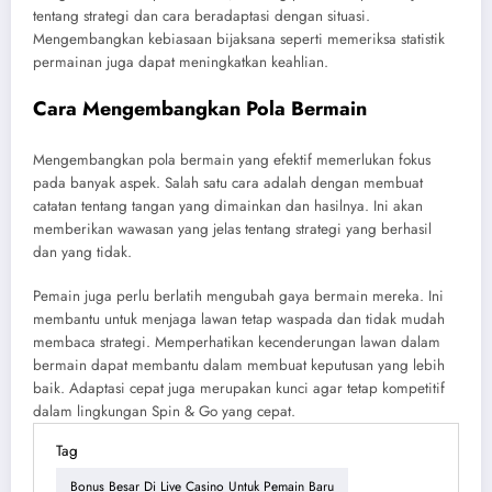
tentang strategi dan cara beradaptasi dengan situasi.
Mengembangkan kebiasaan bijaksana seperti memeriksa statistik
permainan juga dapat meningkatkan keahlian.
Cara Mengembangkan Pola Bermain
Mengembangkan pola bermain yang efektif memerlukan fokus
pada banyak aspek. Salah satu cara adalah dengan membuat
catatan tentang tangan yang dimainkan dan hasilnya. Ini akan
memberikan wawasan yang jelas tentang strategi yang berhasil
dan yang tidak.
Pemain juga perlu berlatih mengubah gaya bermain mereka. Ini
membantu untuk menjaga lawan tetap waspada dan tidak mudah
membaca strategi. Memperhatikan kecenderungan lawan dalam
bermain dapat membantu dalam membuat keputusan yang lebih
baik. Adaptasi cepat juga merupakan kunci agar tetap kompetitif
dalam lingkungan Spin & Go yang cepat.
Tag
Bonus Besar Di Live Casino Untuk Pemain Baru