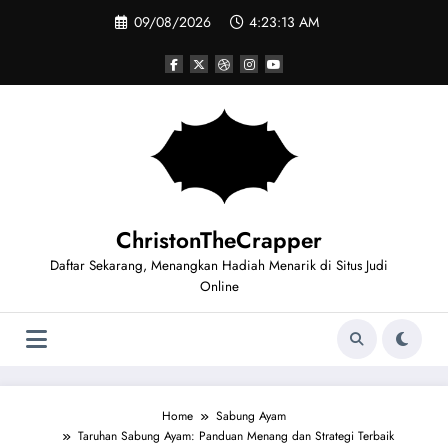
Skip
09/08/2026
4:23:13 AM
to
content
ChristonTheCrapper
Daftar Sekarang, Menangkan Hadiah Menarik di Situs Judi
Online
Home
Sabung Ayam
Taruhan Sabung Ayam: Panduan Menang dan Strategi Terbaik