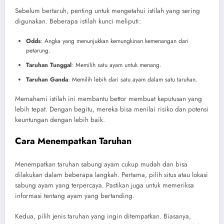
Sebelum bertaruh, penting untuk mengetahui istilah yang sering
digunakan. Beberapa istilah kunci meliputi:
Odds
: Angka yang menunjukkan kemungkinan kemenangan dari
petarung.
Taruhan Tunggal
: Memilih satu ayam untuk menang.
Taruhan Ganda
: Memilih lebih dari satu ayam dalam satu taruhan.
Memahami istilah ini membantu bettor membuat keputusan yang
lebih tepat. Dengan begitu, mereka bisa menilai risiko dan potensi
keuntungan dengan lebih baik.
Cara Menempatkan Taruhan
Menempatkan taruhan sabung ayam cukup mudah dan bisa
dilakukan dalam beberapa langkah. Pertama, pilih situs atau lokasi
sabung ayam yang terpercaya. Pastikan juga untuk memeriksa
informasi tentang ayam yang bertanding.
Kedua, pilih jenis taruhan yang ingin ditempatkan. Biasanya,