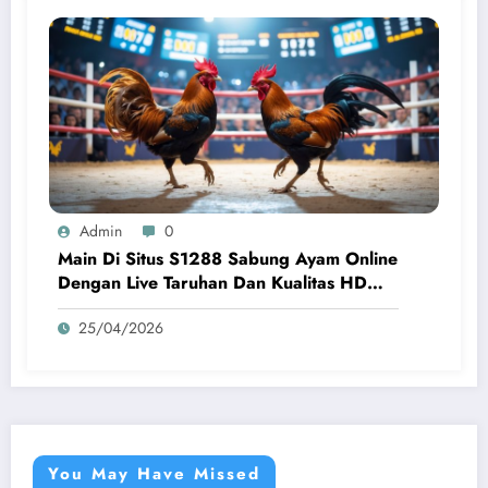
Admin
0
Main Di Situs S1288 Sabung Ayam Online
Dengan Live Taruhan Dan Kualitas HD
untuk Pengalaman Taruhan Terbaik
25/04/2026
You May Have Missed