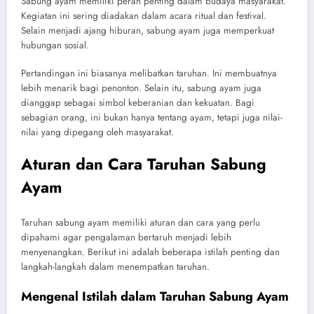
Sabung ayam memiliki peran penting dalam budaya masyarakat.
Kegiatan ini sering diadakan dalam acara ritual dan festival.
Selain menjadi ajang hiburan, sabung ayam juga memperkuat
hubungan sosial.
Pertandingan ini biasanya melibatkan taruhan. Ini membuatnya
lebih menarik bagi penonton. Selain itu, sabung ayam juga
dianggap sebagai simbol keberanian dan kekuatan. Bagi
sebagian orang, ini bukan hanya tentang ayam, tetapi juga nilai-
nilai yang dipegang oleh masyarakat.
Aturan dan Cara Taruhan Sabung
Ayam
Taruhan sabung ayam memiliki aturan dan cara yang perlu
dipahami agar pengalaman bertaruh menjadi lebih
menyenangkan. Berikut ini adalah beberapa istilah penting dan
langkah-langkah dalam menempatkan taruhan.
Mengenal Istilah dalam Taruhan Sabung Ayam