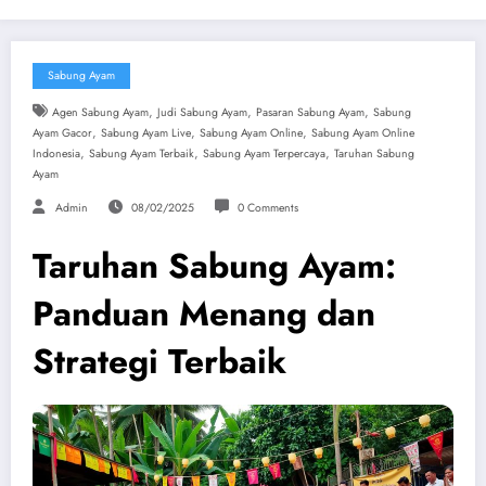
Sabung Ayam
,
,
,
Agen Sabung Ayam
Judi Sabung Ayam
Pasaran Sabung Ayam
Sabung
,
,
,
Ayam Gacor
Sabung Ayam Live
Sabung Ayam Online
Sabung Ayam Online
,
,
,
Indonesia
Sabung Ayam Terbaik
Sabung Ayam Terpercaya
Taruhan Sabung
Ayam
Admin
08/02/2025
0 Comments
Taruhan Sabung Ayam:
Panduan Menang dan
Strategi Terbaik