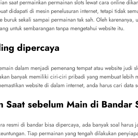
an saat permainkan permainan slots lewat cara online dika
t didapati di mesin penelusuran internet, tetapi tidak semu
ce buruk sekali sampai permainan tak sah. Oleh karenanya, 
rang untuk sembarangan tanpa mengetahui website itu.
ling dipercaya
emain dalam menjadi pemenang tempat atau website judi slo
 sah akan banyak memiliki ciri-ciri pribadi yang membuat leb
m memastikan website di dalam internet, anda harus cari data
n Saat sebelum Main di Bandar 
a resmi di bandar bisa dipercaya, ada banyak soal harus ja
euntungan. Tiap permainan yang tengah dilakukan penyiapa