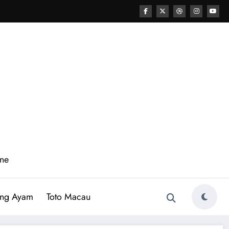
ine
ng Ayam
Toto Macau