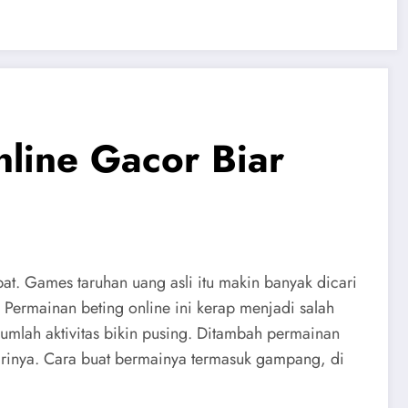
nline Gacor Biar
at. Games taruhan uang asli itu makin banyak dicari
 Permainan beting online ini kerap menjadi salah
jumlah aktivitas bikin pusing. Ditambah permainan
arinya. Cara buat bermainya termasuk gampang, di