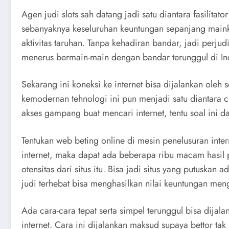
Agen judi slots sah datang jadi satu diantara fasilit
sebanyaknya keseluruhan keuntungan sepanjang mainka
aktivitas taruhan. Tanpa kehadiran bandar, jadi perjud
menerus bermain-main dengan bandar terunggul di In
Sekarang ini koneksi ke internet bisa dijalankan oleh
kemodernan tehnologi ini pun menjadi satu diantara 
akses gampang buat mencari internet, tentu soal ini d
Tentukan web beting online di mesin penelusuran inte
internet, maka dapat ada beberapa ribu macam hasil 
otensitas dari situs itu. Bisa jadi situs yang putuskan
judi terhebat bisa menghasilkan nilai keuntungan men
Ada cara-cara tepat serta simpel terunggul bisa dijal
internet. Cara ini dijalankan maksud supaya bettor ta