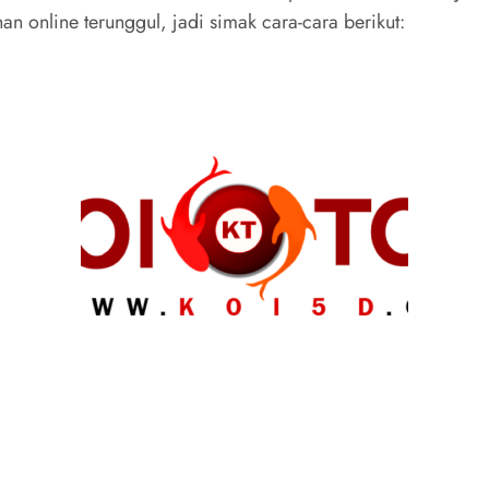
n online terunggul, jadi simak cara-cara berikut: