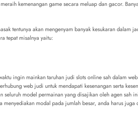
meraih kemenangan game secara meluap dan gacor. Banyak 
p masak tentunya akan mengenyam banyak kesukaran dalam 
a tepat misalnya yaitu:
 waktu ingin mainkan taruhan judi slots online sah dalam w
terhubung web judi untuk mendapati kesenangan serta kesen
 seluruh model permainan yang disajikan oleh agen sah ini
a menyediakan modal pada jumlah besar, anda harus juga 