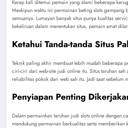
Kerap kali ditemui pemain yang alami beberapa kerugi
Meskipun waktu ini permainan beting slots gampang bua
semuanya. Lumayan banyak situs punya kualitas servi
kekeliruan dalam menentukan situs, pemain amat dila
Ketahui Tanda-tanda Situs Pa
Teknik paling akhir membuat lebih mudah beberapa p
ciri-ciri dari web-site judi online itu. Situs taruhan
reliabilitas pokok dari web sah itu. Jadi saat sebelu
Penyiapan Penting Dikerjaka
Dalam permainkan taruhan judi slots online dengan car
mendukung permainan berkualitas serta memberikan k