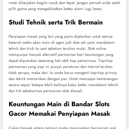
mesti dikerjakan begitu cocok dan tepat. Jangan pernah anda salah
pilih game yang mengakibatkan bettor alami rugi besar.
Studi Tehnik serta Trik Bermain
Penyiapan masak yang lain yang perlu dijalankan untuk semua
betaruh waktu akan main di agen judi slots sah yaitu mendalami
tehnik dan trick itu saat sebelum taruhan mulai. Slots online
mempunyai banyak alternatif permainan beri keuntungan yang
dapat diputuskan sesenang hati oleh tiap pemainnya. Tiap-tiap
permainan yang siap ini punyai peraturan dan tutorial taruhan
tidak serupa, maka dari itu anda harus mengerti tiap-tiap prinsip
dan teknik memainkan dengan pas. Untuk mencapai kemenangan
secara cepat, betapa lebih baiknya kalau bettor mendalami tehnik
dan trik sebelumnya permainan slots diawali.
Keuntungan Main di Bandar Slots
Gacor Memakai Penyiapan Masak
Cukup banyak antara pemain malas menyiapkan bermacam soal