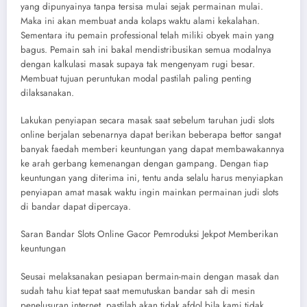
yang dipunyainya tanpa tersisa mulai sejak permainan mulai.
Maka ini akan membuat anda kolaps waktu alami kekalahan.
Sementara itu pemain professional telah miliki obyek main yang
bagus. Pemain sah ini bakal mendistribusikan semua modalnya
dengan kalkulasi masak supaya tak mengenyam rugi besar.
Membuat tujuan peruntukan modal pastilah paling penting
dilaksanakan.
Lakukan penyiapan secara masak saat sebelum taruhan judi slots
online berjalan sebenarnya dapat berikan beberapa bettor sangat
banyak faedah memberi keuntungan yang dapat membawakannya
ke arah gerbang kemenangan dengan gampang. Dengan tiap
keuntungan yang diterima ini, tentu anda selalu harus menyiapkan
penyiapan amat masak waktu ingin mainkan permainan judi slots
di bandar dapat dipercaya.
Saran Bandar Slots Online Gacor Pemroduksi Jekpot Memberikan
keuntungan
Seusai melaksanakan pesiapan bermain-main dengan masak dan
sudah tahu kiat tepat saat memutuskan bandar sah di mesin
penelusuran internet, pastilah akan tidak afdol bila kami tidak