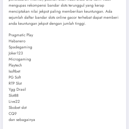
mengupas rekompensi bandar slots terunggul yang kerap
menciptakan nilai jekpot paling memberikan keuntungan. Ada
sejumlah daftar bandar slots online gacor terhebat dapat memberi
anda keuntungan jekpot dengan jumlah tinggi.
Pragmatic Play
Habanero
Spadegaming
Joker123
Microgaming
Playtech
Isoftbet
PG Soft
RTP Slot
Ygg Drasil
Slot88
Live22
Sbobet slot
CQ9
dan sebagainya