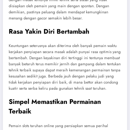
disiapkan oleh pemain yang main dengan spontan. Dengan
demikian, pastinya peluang dalam mendapat kemungkinan
menang dengan gacor semakin lebih besar.
Rasa Yakin Diri Bertambah
Keuntungan seterusnya akan diterima oleh banyak pemain waktu
kerjakan penyiapan secara masak adalah punyai rasa optimis yang
bertambah. Dengan keyakinan diri tertinggi ini tentunya membuat
banyak betaruh terus memikir jernih dan gampang dalam tentukan
tehnik terbaik supaya dapat meraih kemenangan permainan tanpa
kesusahan sedikit juga. Berbeda jauh dengan pelaku judi yang
tidak kerjakan penyiapan diri baik, di mana bettor akan condong
kuatir serta serba keliru pada gunakan tehnik saat taruhan.
Simpel Memastikan Permainan
Terbaik
Pemain slots taruhan online yang persiapkan semua perihal