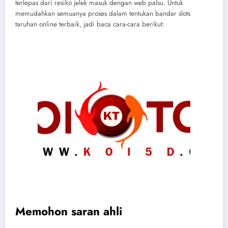
terlepas dari resiko jelek masuk dengan web palsu. Untuk
memudahkan semuanya proses dalam tentukan bandar slots
taruhan online terbaik, jadi baca cara-cara berikut:
Memohon saran ahli