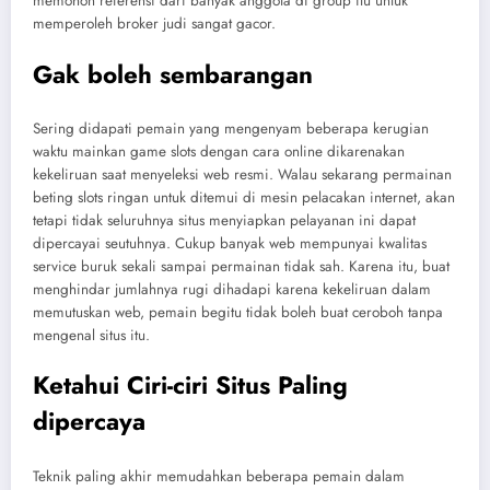
memohon referensi dari banyak anggota di group itu untuk
memperoleh broker judi sangat gacor.
Gak boleh sembarangan
Sering didapati pemain yang mengenyam beberapa kerugian
waktu mainkan game slots dengan cara online dikarenakan
kekeliruan saat menyeleksi web resmi. Walau sekarang permainan
beting slots ringan untuk ditemui di mesin pelacakan internet, akan
tetapi tidak seluruhnya situs menyiapkan pelayanan ini dapat
dipercayai seutuhnya. Cukup banyak web mempunyai kwalitas
service buruk sekali sampai permainan tidak sah. Karena itu, buat
menghindar jumlahnya rugi dihadapi karena kekeliruan dalam
memutuskan web, pemain begitu tidak boleh buat ceroboh tanpa
mengenal situs itu.
Ketahui Ciri-ciri Situs Paling
dipercaya
Teknik paling akhir memudahkan beberapa pemain dalam