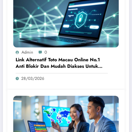
Admin
0
Link Alternatif Toto Macau Online No.1
Anti Blokir Dan Mudah Diakses Untuk
Pengalaman Bermain Optimal
28/03/2026