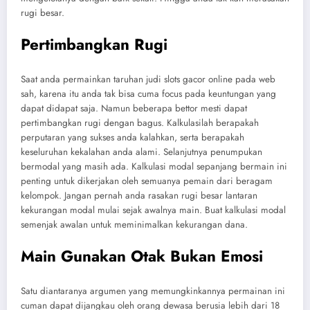
rugi besar.
Pertimbangkan Rugi
Saat anda permainkan taruhan judi slots gacor online pada web
sah, karena itu anda tak bisa cuma focus pada keuntungan yang
dapat didapat saja. Namun beberapa bettor mesti dapat
pertimbangkan rugi dengan bagus. Kalkulasilah berapakah
perputaran yang sukses anda kalahkan, serta berapakah
keseluruhan kekalahan anda alami. Selanjutnya penumpukan
bermodal yang masih ada. Kalkulasi modal sepanjang bermain ini
penting untuk dikerjakan oleh semuanya pemain dari beragam
kelompok. Jangan pernah anda rasakan rugi besar lantaran
kekurangan modal mulai sejak awalnya main. Buat kalkulasi modal
semenjak awalan untuk meminimalkan kekurangan dana.
Main Gunakan Otak Bukan Emosi
Satu diantaranya argumen yang memungkinkannya permainan ini
cuman dapat dijangkau oleh orang dewasa berusia lebih dari 18