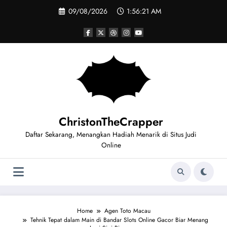
Skip
09/08/2026
1:56:22 AM
to
content
ChristonTheCrapper
Daftar Sekarang, Menangkan Hadiah Menarik di Situs Judi
Online
Home
Agen Toto Macau
Tehnik Tepat dalam Main di Bandar Slots Online Gacor Biar Menang