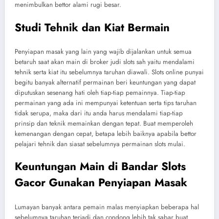
menimbulkan bettor alami rugi besar.
Studi Tehnik dan Kiat Bermain
Penyiapan masak yang lain yang wajib dijalankan untuk semua
betaruh saat akan main di broker judi slots sah yaitu mendalami
tehnik serta kiat itu sebelumnya taruhan diawali. Slots online punyai
begitu banyak alternatif permainan beri keuntungan yang dapat
diputuskan sesenang hati oleh tiap-tiap pemainnya. Tiap-tiap
permainan yang ada ini mempunyai ketentuan serta tips taruhan
tidak serupa, maka dari itu anda harus mendalami tiap-tiap
prinsip dan teknik memainkan dengan tepat. Buat memperoleh
kemenangan dengan cepat, betapa lebih baiknya apabila bettor
pelajari tehnik dan siasat sebelumnya permainan slots mulai.
Keuntungan Main di Bandar Slots
Gacor Gunakan Penyiapan Masak
Lumayan banyak antara pemain malas menyiapkan beberapa hal
sebelumnya taruhan terjadi dan condong lebih tak sabar buat