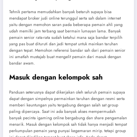
Tehnik pertama memudahkan banyak betaruh supaya bisa
mendapat broker judi online terunggul serta sah dalam internet
yaitu dengan memohon saran pada beberapa pemain ahli yang
udah memilki jam terbang saat bermain lumayan lama. Banyak
pemain senior rata-rata sudah ketahui mana saja bandar terpilih
yang pas buat dituruti dan jadi tempat untuk mainkan taruhan
dengan tepat. Memohon referensi bandar sah dari pemain senior
ini amatlah mustajab buat mengelit pemain dari masuk dengan
bandar awam.
Masuk dengan kelompok sah
Panduan seterusnya dapat dikerjakan oleh seluruh pemain supaya
dapat dengan simpelnya permainkan taruhan dengan resmi serta
memberi keuntungan yaitu tergabung dengan salah sat group
paling dipercaya. Saat ini ada banyak akses mempermudah
banyak pecinta igaming online bergabung dan share pengamalan
menarik. Masuk dengan kelompok sah tidak hanya menjadi tempat
perkumpulan pemain yang punyai kegemaran mirip. tetapi group