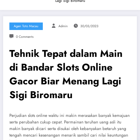
Lagi Sigi Biromaru
Agen Toto Macau
Admin
30/03/2023
0 Comments
Tehnik Tepat dalam Main
di Bandar Slots Online
Gacor Biar Menang Lagi
Sigi Biromaru
Perjudian slots online waktu ini makin merasakan banyak kemajuan
serta perubahan cukup cepat. Permainan taruhan uang asli itu
makin banyak dicari serta disukai oleh kebanyakan betaruh yang
tengah mencari kesenangan menarik sambil cari nilai keuntungan