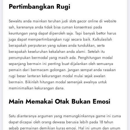
Pertimbangkan Rugi
Sewaktu anda mainkan taruhan judi slots gacor online di website
sah, karenanya anda tidak bisa cuman konsentrasi pada
keuntungan yang dapat diperoleh saja. Tapi banyak bettor harus
juga dapat mempertimbangkan rugi secara baik. Kalkulasilah
berapakah perputaran yang sukses anda tundukkan, serta
berapakah keseluruhan kekalahan anda alami. Setelah itu
penumpukan bermodal yang masih ada. Penghitungan modal
sepanjang bermain ini penting buat dijalankan oleh semuanya
pemain dari bermacam golongan. Jangan sempat anda rasakan
rugi besar lantaran kekurangan modal mulai sejak awalan
bermain. Bikinlah hitungan modal semenjak awalnya untuk
meminimalkan kekurangan dana.
Main Memakai Otak Bukan Emosi
Satu diantaranya argumen yang memungkinkannya game ini cuma
dapat dicapai oleh orang dewasa berusia lebih pada 18 tahun
sebab permainan demikian kuras emosi. Hal ini umum dan umum