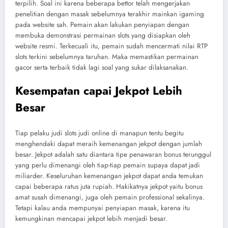
terpilih. Soal ini karena beberapa bettor telah mengerjakan
penelitian dengan masak sebelumnya terakhir mainkan igaming
pada website sah. Pemain akan lakukan penyiapan dengan
membuka demonstrasi permainan slots yang disiapkan oleh
website resmi. Terkecuali itu, pemain sudah mencermati nilai RTP
slots terkini sebelumnya taruhan. Maka memastikan permainan
gacor serta terbaik tidak lagi soal yang sukar dilaksanakan.
Kesempatan capai Jekpot Lebih
Besar
Tiap pelaku judi slots judi online di manapun tentu begitu
menghendaki dapat meraih kemenangan jekpot dengan jumlah
besar. Jekpot adalah satu diantara tipe penawaran bonus terunggul
yang perlu dimenangi oleh tiap-tiap pemain supaya dapat jadi
miliarder. Keseluruhan kemenangan jekpot dapat anda temukan
capai beberapa ratus juta rupiah. Hakikatnya jekpot yaitu bonus
amat susah dimenangi, juga oleh pemain professional sekalinya.
Tetapi kalau anda mempunyai penyiapan masak, karena itu
kemungkinan mencapai jekpot lebih menjadi besar.