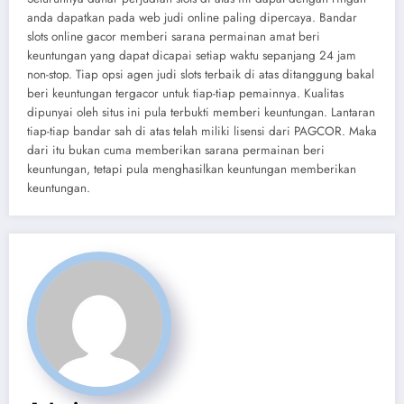
anda dapatkan pada web judi online paling dipercaya. Bandar
slots online gacor memberi sarana permainan amat beri
keuntungan yang dapat dicapai setiap waktu sepanjang 24 jam
non-stop. Tiap opsi agen judi slots terbaik di atas ditanggung bakal
beri keuntungan tergacor untuk tiap-tiap pemainnya. Kualitas
dipunyai oleh situs ini pula terbukti memberi keuntungan. Lantaran
tiap-tiap bandar sah di atas telah miliki lisensi dari PAGCOR. Maka
dari itu bukan cuma memberikan sarana permainan beri
keuntungan, tetapi pula menghasilkan keuntungan memberikan
keuntungan.