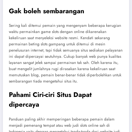
Gak boleh sembarangan
Sering kali ditemui pemain yang mengenyam beberapa kerugian
waktu permainkan game slots dengan online dikarenakan
kekeliruan saat menyeleksi website resmi. Kendati sekarang
permainan beting slots gampang untuk ditemui di mesin
penelusuran internet, tapi tidak semuanya situs sediakan pelayanan
ini dapat dipercayai seutuhnya. Cukup banyak web punya kualitas
layanan sangat jelek sampai permainan tak sah. Oleh karena itu,
buat mengelit jumlahnya rugi dirasakan karena kekeliruan saat
memutuskan blog, pemain benar-benar tidak diperbolehkan untuk
sembarangan tiada mengetahui situs itu.
Pahami Ciri-ciri Situs Dapat
dipercaya
Panduan paling akhir memperingan beberapa pemain dalam
menjadi pemenang tempat atau web judi slots online sah di
Indonesia yaitu dengan mengetahui tanda-tanda dari website judi