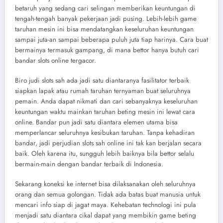
betaruh yang sedang cari selingan memberikan keuntungan di
tengah-tengah banyak pekerjaan jadi pusing. Lebih-lebih game
taruhan mesin ini bisa mendatangkan keseluruhan keuntungan
sampai juta-an sampai beberapa puluh juta tiap harinya. Cara buat
bermainya termasuk gampang, di mana bettor hanya butuh cari
bandar slots online tergacor.
Biro judi slots sah ada jadi satu diantaranya fasilitator terbaik
siapkan lapak atau rumah taruhan ternyaman buat seluruhnya
pemain. Anda dapat nikmati dan cari sebanyaknya keseluruhan
keuntungan waktu mainkan taruhan beting mesin ini lewat cara
online. Bandar pun jadi satu diantara elemen utama bisa
memperlancar seluruhnya kesibukan taruhan. Tanpa kehadiran
bandar, jadi perjudian slots sah online ini tak kan berjalan secara
baik. Oleh karena itu, sungguh lebih baiknya bila bettor selalu
bermain-main dengan bandar terbaik di Indonesia.
Sekarang koneksi ke internet bisa dilaksanakan oleh seluruhnya
orang dan semua golongan. Tidak ada batas buat manusia untuk
mencari info siap di jagat maya. Kehebatan technologi ini pula
menjadi satu diantara cikal dapat yang membikin game beting