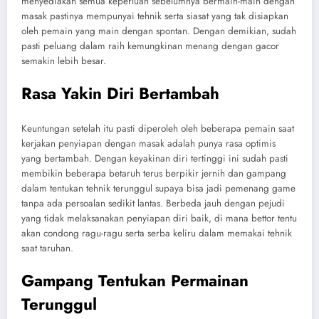
menyediakan semua keperluan sebelumnya bermain-main dengan
masak pastinya mempunyai tehnik serta siasat yang tak disiapkan
oleh pemain yang main dengan spontan. Dengan demikian, sudah
pasti peluang dalam raih kemungkinan menang dengan gacor
semakin lebih besar.
Rasa Yakin Diri Bertambah
Keuntungan setelah itu pasti diperoleh oleh beberapa pemain saat
kerjakan penyiapan dengan masak adalah punya rasa optimis
yang bertambah. Dengan keyakinan diri tertinggi ini sudah pasti
membikin beberapa betaruh terus berpikir jernih dan gampang
dalam tentukan tehnik terunggul supaya bisa jadi pemenang game
tanpa ada persoalan sedikit lantas. Berbeda jauh dengan pejudi
yang tidak melaksanakan penyiapan diri baik, di mana bettor tentu
akan condong ragu-ragu serta serba keliru dalam memakai tehnik
saat taruhan.
Gampang Tentukan Permainan
Terunggul