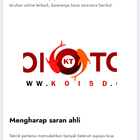
taruhan online terbaik, karenanya baca cara-cara berikut:
Mengharap saran ahli
Teknik pertama memudahkan banyak betaruh supaya bisa