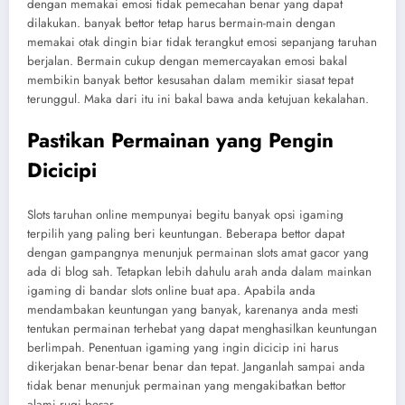
dengan memakai emosi tidak pemecahan benar yang dapat
dilakukan. banyak bettor tetap harus bermain-main dengan
memakai otak dingin biar tidak terangkut emosi sepanjang taruhan
berjalan. Bermain cukup dengan memercayakan emosi bakal
membikin banyak bettor kesusahan dalam memikir siasat tepat
terunggul. Maka dari itu ini bakal bawa anda ketujuan kekalahan.
Pastikan Permainan yang Pengin
Dicicipi
Slots taruhan online mempunyai begitu banyak opsi igaming
terpilih yang paling beri keuntungan. Beberapa bettor dapat
dengan gampangnya menunjuk permainan slots amat gacor yang
ada di blog sah. Tetapkan lebih dahulu arah anda dalam mainkan
igaming di bandar slots online buat apa. Apabila anda
mendambakan keuntungan yang banyak, karenanya anda mesti
tentukan permainan terhebat yang dapat menghasilkan keuntungan
berlimpah. Penentuan igaming yang ingin dicicip ini harus
dikerjakan benar-benar benar dan tepat. Janganlah sampai anda
tidak benar menunjuk permainan yang mengakibatkan bettor
alami rugi besar.