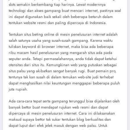
slots semakin berkembang tiap harinya. Lewat modernnya
technologi dan akses gampang buat mencari internet, pastinya soal
ini dapat digunakan baik sekali oleh beberapa betaruh dalam
tentukan website resmi dan paling dipercaya di Indonesia.
Tentukan situs beting online di mesin penelusuran internet adalah
salah satunya usaha yang susah-susah gampang. Karena waktu
tuliskan keyword di browser internet, maka bisa ada beberapa
ribu macam hasil penelusuran yang mengarah situs ada pada
seputar anda. Tetapi permasalahannya, anda tidak dapat ketahui
otensitas dari situs itu. Kemungkinan web yang putuskan sebagai
situs palsu yang akibatkan sangat banyak rugi. Buat pemain pro,
tentunya tak kan susah di dalam temukan web-site judi terhebat
dapat menghasilkan nilai keuntungan menggapai beberapa puluh
juta rupiah.
Ada cara-cara tepat serta gampang terunggul bisa dijalankan oleh
banyak bettor buat mendapat rujukan web resmi dan dapat
dipercaya di mesin penelusuran internet. Cara ini dilaksanakan
maksud supaya bettor tak sukar tentukan blog berkualitas dan
dapat luput dari efek jelek masuk dengan web palsu. Untuk