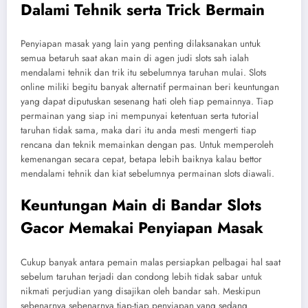
Dalami Tehnik serta Trick Bermain
Penyiapan masak yang lain yang penting dilaksanakan untuk
semua betaruh saat akan main di agen judi slots sah ialah
mendalami tehnik dan trik itu sebelumnya taruhan mulai. Slots
online miliki begitu banyak alternatif permainan beri keuntungan
yang dapat diputuskan sesenang hati oleh tiap pemainnya. Tiap
permainan yang siap ini mempunyai ketentuan serta tutorial
taruhan tidak sama, maka dari itu anda mesti mengerti tiap
rencana dan teknik memainkan dengan pas. Untuk memperoleh
kemenangan secara cepat, betapa lebih baiknya kalau bettor
mendalami tehnik dan kiat sebelumnya permainan slots diawali.
Keuntungan Main di Bandar Slots
Gacor Memakai Penyiapan Masak
Cukup banyak antara pemain malas persiapkan pelbagai hal saat
sebelum taruhan terjadi dan condong lebih tidak sabar untuk
nikmati perjudian yang disajikan oleh bandar sah. Meskipun
sebenarnya sebenarnya tiap-tiap penyiapan yang sedang