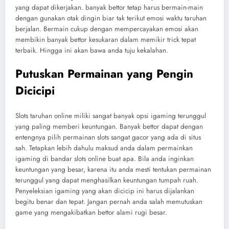
yang dapat dikerjakan. banyak bettor tetap harus bermain-main
dengan gunakan otak dingin biar tak terikut emosi waktu taruhan
berjalan. Bermain cukup dengan mempercayakan emosi akan
membikin banyak bettor kesukaran dalam memikir trick tepat
terbaik. Hingga ini akan bawa anda tuju kekalahan.
Putuskan Permainan yang Pengin
Dicicipi
Slots taruhan online miliki sangat banyak opsi igaming terunggul
yang paling memberi keuntungan. Banyak bettor dapat dengan
entengnya pilih permainan slots sangat gacor yang ada di situs
sah. Tetapkan lebih dahulu maksud anda dalam permainkan
igaming di bandar slots online buat apa. Bila anda inginkan
keuntungan yang besar, karena itu anda mesti tentukan permainan
terunggul yang dapat menghasilkan keuntungan tumpah ruah.
Penyeleksian igaming yang akan dicicip ini harus dijalankan
begitu benar dan tepat. Jangan pernah anda salah memutuskan
game yang mengakibatkan bettor alami rugi besar.