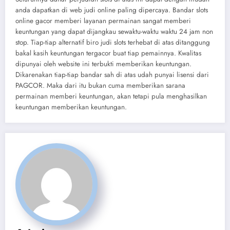
anda dapatkan di web judi online paling dipercaya. Bandar slots
online gacor memberi layanan permainan sangat memberi
keuntungan yang dapat dijangkau sewaktu-waktu waktu 24 jam non
stop. Tiap-tiap alternatif biro judi slots terhebat di atas ditanggung
bakal kasih keuntungan tergacor buat tiap pemainnya. Kwalitas
dipunyai oleh website ini terbukti memberikan keuntungan.
Dikarenakan tiap-tiap bandar sah di atas udah punyai lisensi dari
PAGCOR. Maka dari itu bukan cuma memberikan sarana
permainan memberi keuntungan, akan tetapi pula menghasilkan
keuntungan memberikan keuntungan.