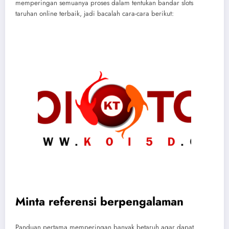
memperingan semuanya proses dalam tentukan bandar slots
taruhan online terbaik, jadi bacalah cara-cara berikut:
Minta referensi berpengalaman
Panduan pertama memperingan banyak betaruh agar dapat