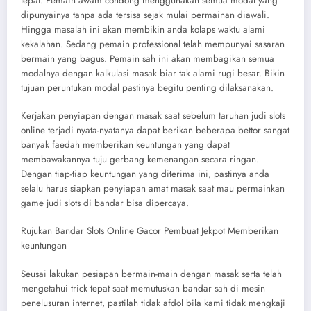
tepat. Pemain awam condong menggunakan semua modal yang
dipunyainya tanpa ada tersisa sejak mulai permainan diawali.
Hingga masalah ini akan membikin anda kolaps waktu alami
kekalahan. Sedang pemain professional telah mempunyai sasaran
bermain yang bagus. Pemain sah ini akan membagikan semua
modalnya dengan kalkulasi masak biar tak alami rugi besar. Bikin
tujuan peruntukan modal pastinya begitu penting dilaksanakan.
Kerjakan penyiapan dengan masak saat sebelum taruhan judi slots
online terjadi nyata-nyatanya dapat berikan beberapa bettor sangat
banyak faedah memberikan keuntungan yang dapat
membawakannya tuju gerbang kemenangan secara ringan.
Dengan tiap-tiap keuntungan yang diterima ini, pastinya anda
selalu harus siapkan penyiapan amat masak saat mau permainkan
game judi slots di bandar bisa dipercaya.
Rujukan Bandar Slots Online Gacor Pembuat Jekpot Memberikan
keuntungan
Seusai lakukan pesiapan bermain-main dengan masak serta telah
mengetahui trick tepat saat memutuskan bandar sah di mesin
penelusuran internet, pastilah tidak afdol bila kami tidak mengkaji