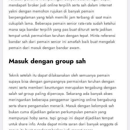
mendapati broker judi online terpilih serta sah dalam internet
yakni dengan memohon rujukan di banyak pemain
berpengalaman yang telah memilki jam terbang di saat main
cukuplah lama. Beberapa pemain senior rata-rata sudah ketahui
mana saja bandar terpilih yang pas buat dituruti serta jadikan
tempat untuk permainkan taruhan dengan tepat. Minta referensi
bandar sah dari pemain senior ini amatlah baik buat mengelak
pemain dari masuk dengan bandar awam.
Masuk dengan group sah
Teknik setelah itu dapat dilaksanakan oleh semuanya pemain
supaya bisa dengan gampangnya permainkan taruhan dengan
resmi serta memberi keuntungan merupakan tergabung dengan
salah sat group paling dipercaya. Sekarang ada banyak akses
meringankan beberapa penggemar igaming online bergabung
serta share pengamalan menarik. Masuk dengan kelompok sah
bukan cuma dijadikan gelaran perkumpulan pemain yang
mempunyai hoby sama. tapi group ini dapat dijadikan tempat
untuk share info. Anda dapat minta saran dari banyak anggota di