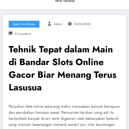
Terus Lasusua
Agen Toto Macau
Admin
20/03/2023
0 Comments
Tehnik Tepat dalam Main
di Bandar Slots Online
Gacor Biar Menang Terus
Lasusua
Perjudian slots online sekarang makin merasakan banyak kemajuan
dan perubahan lumayan pesat. Permainan taruhan uang asli itu
bertambah banyak dicari serta digemari oleh kebanyakan betaruh
yang mencari kesenangan menarik sambil cari nilai keuntungan