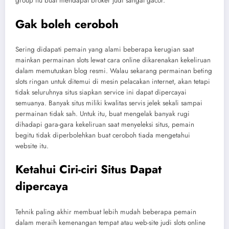
group itu buat mendapat broker judi sangat gacor.
Gak boleh ceroboh
Sering didapati pemain yang alami beberapa kerugian saat
mainkan permainan slots lewat cara online dikarenakan kekeliruan
dalam memutuskan blog resmi. Walau sekarang permainan beting
slots ringan untuk ditemui di mesin pelacakan internet, akan tetapi
tidak seluruhnya situs siapkan service ini dapat dipercayai
semuanya. Banyak situs miliki kwalitas servis jelek sekali sampai
permainan tidak sah. Untuk itu, buat mengelak banyak rugi
dihadapi gara-gara kekeliruan saat menyeleksi situs, pemain
begitu tidak diperbolehkan buat ceroboh tiada mengetahui
website itu.
Ketahui Ciri-ciri Situs Dapat
dipercaya
Tehnik paling akhir membuat lebih mudah beberapa pemain
dalam meraih kemenangan tempat atau web-site judi slots online