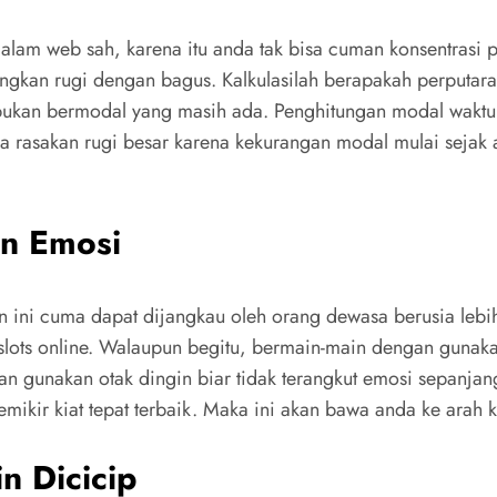
 dalam web sah, karena itu anda tak bisa cuman konsentrasi
ngkan rugi dengan bagus. Kalkulasilah berapakah perputara
pukan bermodal yang masih ada. Penghitungan modal waktu b
rasakan rugi besar karena kekurangan modal mulai sejak a
n Emosi
ini cuma dapat dijangkau oleh orang dewasa berusia lebih
a slots online. Walaupun begitu, bermain-main dengan gunak
an gunakan otak dingin biar tidak terangkut emosi sepanj
ikir kiat tepat terbaik. Maka ini akan bawa anda ke arah 
n Dicicip