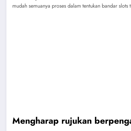
mudah semuanya proses dalam tentukan bandar slots tar
Mengharap rujukan berpeng