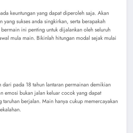
 pada keuntungan yang dapat diperoleh saja. Akan
n yang sukses anda singkirkan, serta berapakah
ermain ini penting untuk dijalankan oleh seluruh
wal mula main. Bikinlah hitungan modal sejak mulai
 dari pada 18 tahun lantaran permainan demikian
an emosi bukan jalan keluar cocok yang dapat
ang taruhan berjalan. Main hanya cukup memercayakan
kekalahan.