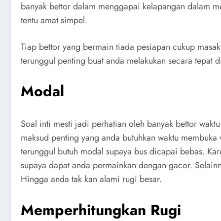
banyak bettor dalam menggapai kelapangan dalam mem
tentu amat simpel.
Tiap bettor yang bermain tiada pesiapan cukup masa
terunggul penting buat anda melakukan secara tepat di
Modal
Soal inti mesti jadi perhatian oleh banyak bettor wak
maksud penting yang anda butuhkan waktu membuka we
terunggul butuh modal supaya bus dicapai bebas. Kar
supaya dapat anda permainkan dengan gacor. Selainn
Hingga anda tak kan alami rugi besar.
Memperhitungkan Rugi