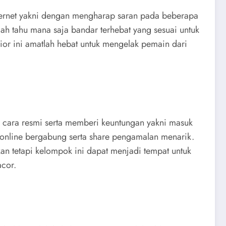
nternet yakni dengan mengharap saran pada beberapa
h tahu mana saja bandar terhebat yang sesuai untuk
ior ini amatlah hebat untuk mengelak pemain dari
n cara resmi serta memberi keuntungan yakni masuk
 online bergabung serta share pengamalan menarik.
 tetapi kelompok ini dapat menjadi tempat untuk
acor.