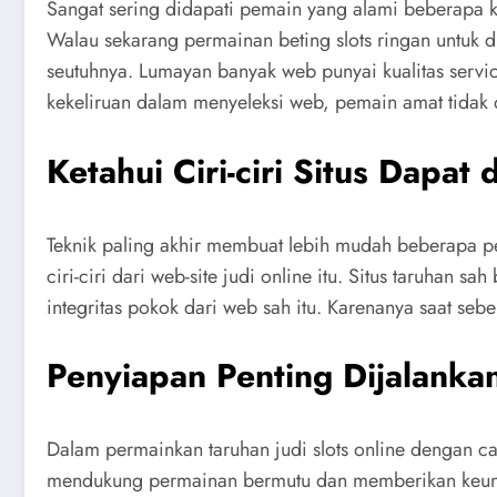
Sangat sering didapati pemain yang alami beberapa k
Walau sekarang permainan beting slots ringan untuk di
seutuhnya. Lumayan banyak web punyai kualitas servic
kekeliruan dalam menyeleksi web, pemain amat tidak 
Ketahui Ciri-ciri Situs Dapat
Teknik paling akhir membuat lebih mudah beberapa pe
ciri-ciri dari web-site judi online itu. Situs taruha
integritas pokok dari web sah itu. Karenanya saat seb
Penyiapan Penting Dijalanka
Dalam permainkan taruhan judi slots online dengan ca
mendukung permainan bermutu dan memberikan keuntu