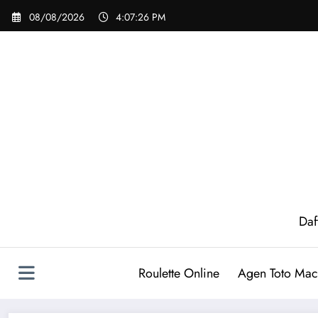
Skip
08/08/2026
4:07:27 PM
to
content
Daf
Roulette Online
Agen Toto Ma