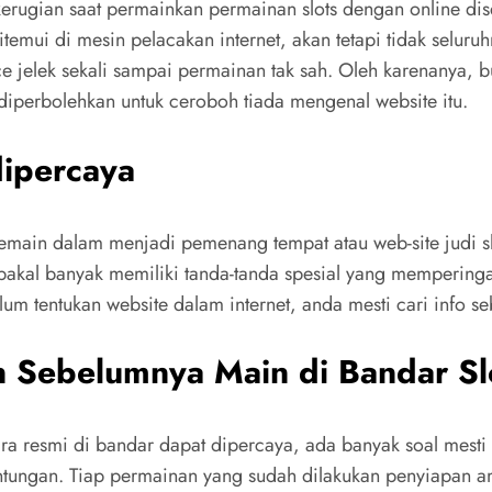
erugian saat permainkan permainan slots dengan online dise
temui di mesin pelacakan internet, akan tetapi tidak seluruh
e jelek sekali sampai permainan tak sah. Oleh karenanya, 
diperbolehkan untuk ceroboh tiada mengenal website itu.
 dipercaya
main dalam menjadi pemenang tempat atau web-site judi sl
n sah bakal banyak memiliki tanda-tanda spesial yang memperi
elum tentukan website dalam internet, anda mesti cari info 
n Sebelumnya Main di Bandar Sl
ra resmi di bandar dapat dipercaya, ada banyak soal mesti 
ngan. Tiap permainan yang sudah dilakukan penyiapan am