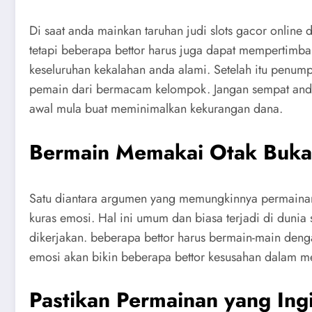
Di saat anda mainkan taruhan judi slots gacor online
tetapi beberapa bettor harus juga dapat mempertimba
keseluruhan kekalahan anda alami. Setelah itu penum
pemain dari bermacam kelompok. Jangan sempat anda 
awal mula buat meminimalkan kekurangan dana.
Bermain Memakai Otak Buka
Satu diantara argumen yang memungkinnya permainan 
kuras emosi. Hal ini umum dan biasa terjadi di duni
dikerjakan. beberapa bettor harus bermain-main deng
emosi akan bikin beberapa bettor kesusahan dalam mem
Pastikan Permainan yang Ingi