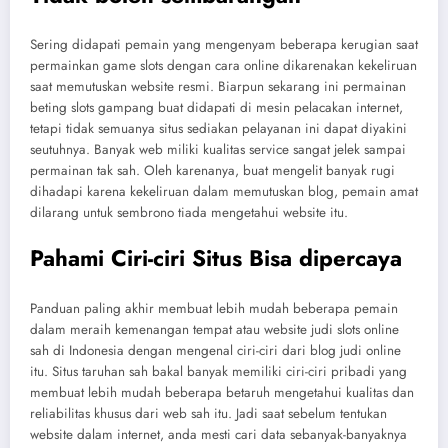
Sering didapati pemain yang mengenyam beberapa kerugian saat
permainkan game slots dengan cara online dikarenakan kekeliruan
saat memutuskan website resmi. Biarpun sekarang ini permainan
beting slots gampang buat didapati di mesin pelacakan internet,
tetapi tidak semuanya situs sediakan pelayanan ini dapat diyakini
seutuhnya. Banyak web miliki kualitas service sangat jelek sampai
permainan tak sah. Oleh karenanya, buat mengelit banyak rugi
dihadapi karena kekeliruan dalam memutuskan blog, pemain amat
dilarang untuk sembrono tiada mengetahui website itu.
Pahami Ciri-ciri Situs Bisa dipercaya
Panduan paling akhir membuat lebih mudah beberapa pemain
dalam meraih kemenangan tempat atau website judi slots online
sah di Indonesia dengan mengenal ciri-ciri dari blog judi online
itu. Situs taruhan sah bakal banyak memiliki ciri-ciri pribadi yang
membuat lebih mudah beberapa betaruh mengetahui kualitas dan
reliabilitas khusus dari web sah itu. Jadi saat sebelum tentukan
website dalam internet, anda mesti cari data sebanyak-banyaknya