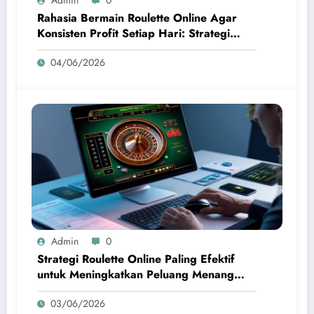
Rahasia Bermain Roulette Online Agar
Konsisten Profit Setiap Hari: Strategi
Sukses untuk Pemain Cerdas
04/06/2026
Admin
0
Strategi Roulette Online Paling Efektif
untuk Meningkatkan Peluang Menang
dalam Permainan Kasino
03/06/2026