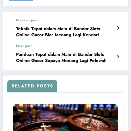
Previous post
Teknik Tepat dalam Main di Bandar Slots
Online Gacor Biar Menang Lagi Kendari
Next post
Panduan Tepat dalam Main di Bandar Slots
Online Gacor Supaya Menang Lagi Polewali
RELATED POSTS