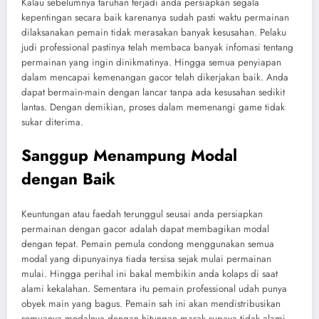
Kalau sebelumnya taruhan terjadi anda persiapkan segala
kepentingan secara baik karenanya sudah pasti waktu permainan
dilaksanakan pemain tidak merasakan banyak kesusahan. Pelaku
judi professional pastinya telah membaca banyak infomasi tentang
permainan yang ingin dinikmatinya. Hingga semua penyiapan
dalam mencapai kemenangan gacor telah dikerjakan baik. Anda
dapat bermain-main dengan lancar tanpa ada kesusahan sedikit
lantas. Dengan demikian, proses dalam memenangi game tidak
sukar diterima.
Sanggup Menampung Modal
dengan Baik
Keuntungan atau faedah terunggul seusai anda persiapkan
permainan dengan gacor adalah dapat membagikan modal
dengan tepat. Pemain pemula condong menggunakan semua
modal yang dipunyainya tiada tersisa sejak mulai permainan
mulai. Hingga perihal ini bakal membikin anda kolaps di saat
alami kekalahan. Sementara itu pemain professional udah punya
obyek main yang bagus. Pemain sah ini akan mendistribusikan
semuanya modalnya dengan hitungan masak supaya tidak alami