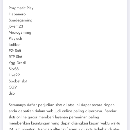
Pragmatic Play
Habanero
Spadegaming
Joker123
Microgaming
Playtech
Isoftbet
PG Soft
RTP Slot
Ygg Drasil
Slot88
Live22
Sbobet slot
CQ9
dsb
Semuanya daftar perjudian slots di atas ini dapat secara ringan
anda dapatkan dalam web judi online paling dipercaya. Bandar
slots online gacor memberi layanan permainan paling
memberikan keuntungan yang dapat dijangkau kapan waktu waktu
24 jam non-stop. Tiap-tiap alternatif agen judi slots terhebat di atas