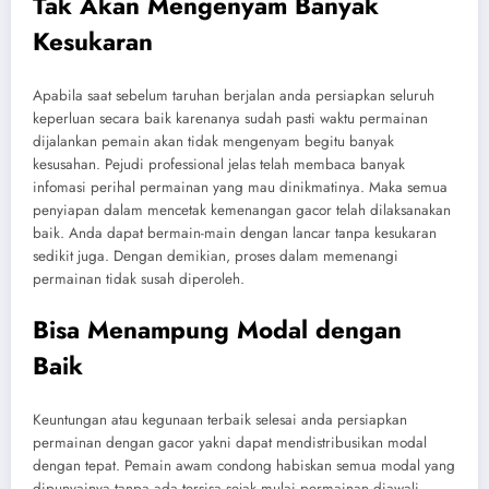
Tak Akan Mengenyam Banyak
Kesukaran
Apabila saat sebelum taruhan berjalan anda persiapkan seluruh
keperluan secara baik karenanya sudah pasti waktu permainan
dijalankan pemain akan tidak mengenyam begitu banyak
kesusahan. Pejudi professional jelas telah membaca banyak
infomasi perihal permainan yang mau dinikmatinya. Maka semua
penyiapan dalam mencetak kemenangan gacor telah dilaksanakan
baik. Anda dapat bermain-main dengan lancar tanpa kesukaran
sedikit juga. Dengan demikian, proses dalam memenangi
permainan tidak susah diperoleh.
Bisa Menampung Modal dengan
Baik
Keuntungan atau kegunaan terbaik selesai anda persiapkan
permainan dengan gacor yakni dapat mendistribusikan modal
dengan tepat. Pemain awam condong habiskan semua modal yang
dipunyainya tanpa ada tersisa sejak mulai permainan diawali.