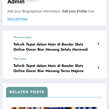
Admin
Add your Biographical Information.
Edit your Profile
now.
View All Posts
Previous post
Teknik Tepat dalam Main di Bandar Slots
Online Gacor Biar Menang Selalu Morowali
Next post
Tehnik Tepat dalam Main di Bandar Slots
Online Gacor Biar Menang Terus Majene
RELATED POSTS