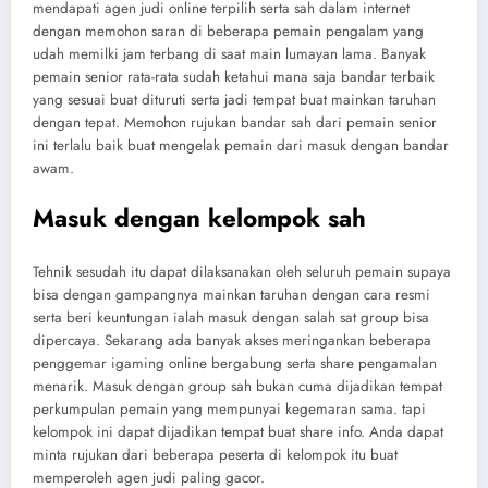
mendapati agen judi online terpilih serta sah dalam internet
dengan memohon saran di beberapa pemain pengalam yang
udah memilki jam terbang di saat main lumayan lama. Banyak
pemain senior rata-rata sudah ketahui mana saja bandar terbaik
yang sesuai buat dituruti serta jadi tempat buat mainkan taruhan
dengan tepat. Memohon rujukan bandar sah dari pemain senior
ini terlalu baik buat mengelak pemain dari masuk dengan bandar
awam.
Masuk dengan kelompok sah
Tehnik sesudah itu dapat dilaksanakan oleh seluruh pemain supaya
bisa dengan gampangnya mainkan taruhan dengan cara resmi
serta beri keuntungan ialah masuk dengan salah sat group bisa
dipercaya. Sekarang ada banyak akses meringankan beberapa
penggemar igaming online bergabung serta share pengamalan
menarik. Masuk dengan group sah bukan cuma dijadikan tempat
perkumpulan pemain yang mempunyai kegemaran sama. tapi
kelompok ini dapat dijadikan tempat buat share info. Anda dapat
minta rujukan dari beberapa peserta di kelompok itu buat
memperoleh agen judi paling gacor.