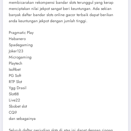
membicarakan rekompensi bandar slots terunggul yang kerap
menciptakan nilai jekpot sangat beri keuntungan. Ada sekian
banyak daftar bandar slots online gacor terbaik dapat berikan
anda keuntungan jekpot dengan jumlah tinggi.
Pragmatic Play
Habanero
Spadegaming
Joker123
Microgaming
Playtech
Isoftbet
PG Soft
RTP Slot
Ygg Drasil
Slot88
Live22
Sbobet slot
CQ9
dan sebagainya
Seluruh daftar perjudian slots di atas ini dapat dengan ringan