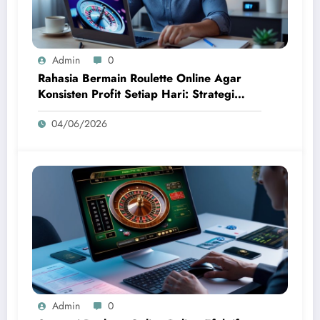
Admin
0
Rahasia Bermain Roulette Online Agar
Konsisten Profit Setiap Hari: Strategi
Sukses untuk Pemain Cerdas
04/06/2026
Admin
0