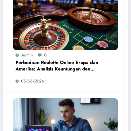
Admin
0
Perbedaan Roulette Online Eropa dan
Amerika: Analisis Keuntungan dan
Kerugian
05/06/2026