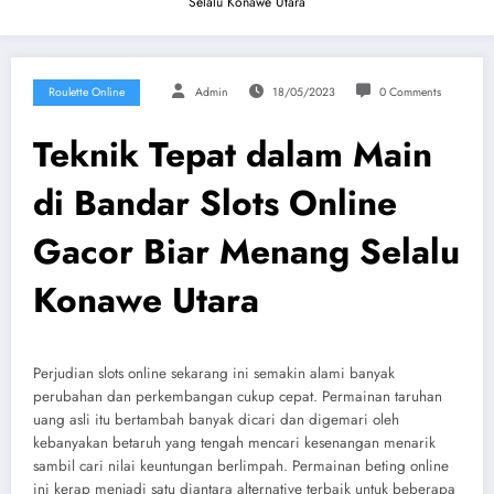
Selalu Konawe Utara
Roulette Online
Admin
18/05/2023
0 Comments
Teknik Tepat dalam Main
di Bandar Slots Online
Gacor Biar Menang Selalu
Konawe Utara
Perjudian slots online sekarang ini semakin alami banyak
perubahan dan perkembangan cukup cepat. Permainan taruhan
uang asli itu bertambah banyak dicari dan digemari oleh
kebanyakan betaruh yang tengah mencari kesenangan menarik
sambil cari nilai keuntungan berlimpah. Permainan beting online
ini kerap menjadi satu diantara alternative terbaik untuk beberapa