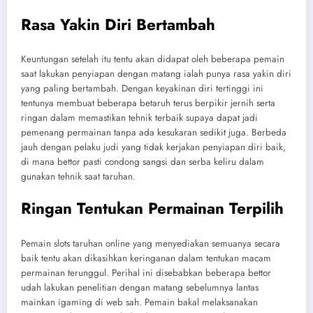
Rasa Yakin Diri Bertambah
Keuntungan setelah itu tentu akan didapat oleh beberapa pemain
saat lakukan penyiapan dengan matang ialah punya rasa yakin diri
yang paling bertambah. Dengan keyakinan diri tertinggi ini
tentunya membuat beberapa betaruh terus berpikir jernih serta
ringan dalam memastikan tehnik terbaik supaya dapat jadi
pemenang permainan tanpa ada kesukaran sedikit juga. Berbeda
jauh dengan pelaku judi yang tidak kerjakan penyiapan diri baik,
di mana bettor pasti condong sangsi dan serba keliru dalam
gunakan tehnik saat taruhan.
Ringan Tentukan Permainan Terpilih
Pemain slots taruhan online yang menyediakan semuanya secara
baik tentu akan dikasihkan keringanan dalam tentukan macam
permainan terunggul. Perihal ini disebabkan beberapa bettor
udah lakukan penelitian dengan matang sebelumnya lantas
mainkan igaming di web sah. Pemain bakal melaksanakan