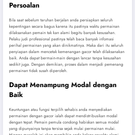
Persoalan
Bila saat sebelum taruhan berjalan anda persiapkan seluruh
kepentingan secara bagus karena itu pastinya waktu permainan
dilaksanakan pemain tak kan alami begitu banyak kesusahan.
Pelaku judi professional pastinya telah baca banyak infomasi
perihal permainan yang akan dinikmatinya. Maka dari itu seluruh
penyiapan dalam mencetak kemenangan gacor telah dilaksanakan
baik. Anda dapat bermain-main dengan lancar tanpa kesusahan
sedikit juga. Dengan demikian, proses dalam menjadi pemenang
permainan tidak susah diperoleh.
Dapat Menampung Modal dengan
Baik
Keuntungan atau fungsi terpilih sehabis anda menyediakan
permainan dengan gacor ialah dapat mendistribusikan modal
dengan tepat. Pemain pemula condong habiskan semua modal
yang dipunyainya tanpa tersisa sejak mulai permainan mulai.
Hingga masalah ini akan membikin anda kolaps sewaktu alami