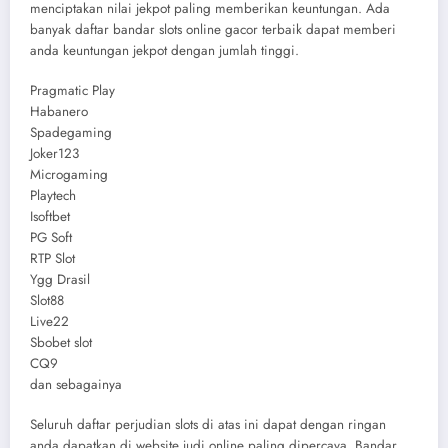
menciptakan nilai jekpot paling memberikan keuntungan. Ada
banyak daftar bandar slots online gacor terbaik dapat memberi
anda keuntungan jekpot dengan jumlah tinggi.
Pragmatic Play
Habanero
Spadegaming
Joker123
Microgaming
Playtech
Isoftbet
PG Soft
RTP Slot
Ygg Drasil
Slot88
Live22
Sbobet slot
CQ9
dan sebagainya
Seluruh daftar perjudian slots di atas ini dapat dengan ringan
anda dapatkan di website judi online paling dipercaya. Bandar