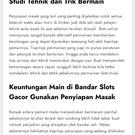
Studi Tehnik dan Trik Bermain
Penyiapan masak yang lain yang penting dijalankan untuk semua
betaruh waktu akan main di broker judi slots sah ialah pelajari
tehnik serta siasat itu saat sebelum taruhan diawali. Slots online
mempunyai sangat banyak alternatif permainan memberikan
keuntungan yang dapat diputuskan sesenang hati oleh tiap-tiap
pemainnya. Tiap-tiap permainan yang siap ini punya peraturan
dan petunjuk taruhan berlainan, hingga anda harus mendalami
tiap prinsip dan teknik memainkan dengan pas. Buat memperoleh
kemenangan secara cepat, sungguh lebih baiknya bila bettor
mendalami tehnik dan taktik sebelumnya permainan slots mulai.
Keuntungan Main di Bandar Slots
Gacor Gunakan Penyiapan Masak
Banyak antara pemain malas menyediakan bermacam perihal
sebelumnya taruhan terjadi dan condong lebih tidak sabar buat
nikmati perjudian yang disiapkan oleh bandar sah. Walau
sebenarnya hakikatnya tiap-tiap penyiapan yang sedang dilakukan