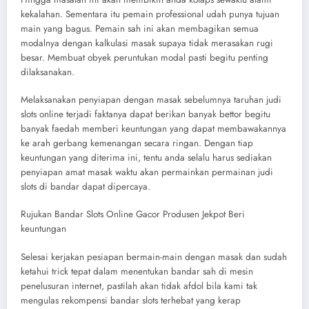
kekalahan. Sementara itu pemain professional udah punya tujuan
main yang bagus. Pemain sah ini akan membagikan semua
modalnya dengan kalkulasi masak supaya tidak merasakan rugi
besar. Membuat obyek peruntukan modal pasti begitu penting
dilaksanakan.
Melaksanakan penyiapan dengan masak sebelumnya taruhan judi
slots online terjadi faktanya dapat berikan banyak bettor begitu
banyak faedah memberi keuntungan yang dapat membawakannya
ke arah gerbang kemenangan secara ringan. Dengan tiap
keuntungan yang diterima ini, tentu anda selalu harus sediakan
penyiapan amat masak waktu akan permainkan permainan judi
slots di bandar dapat dipercaya.
Rujukan Bandar Slots Online Gacor Produsen Jekpot Beri
keuntungan
Selesai kerjakan pesiapan bermain-main dengan masak dan sudah
ketahui trick tepat dalam menentukan bandar sah di mesin
penelusuran internet, pastilah akan tidak afdol bila kami tak
mengulas rekompensi bandar slots terhebat yang kerap