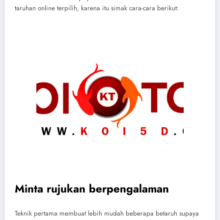
taruhan online terpilih, karena itu simak cara-cara berikut:
Minta rujukan berpengalaman
Teknik pertama membuat lebih mudah beberapa betaruh supaya