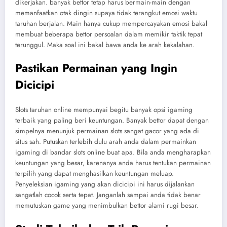
dikerjakan. banyak bettor tetap harus bermain-main dengan
memanfaatkan otak dingin supaya tidak terangkut emosi waktu
taruhan berjalan. Main hanya cukup mempercayakan emosi bakal
membuat beberapa bettor persoalan dalam memikir taktik tepat
terunggul. Maka soal ini bakal bawa anda ke arah kekalahan.
Pastikan Permainan yang Ingin
Dicicipi
Slots taruhan online mempunyai begitu banyak opsi igaming
terbaik yang paling beri keuntungan. Banyak bettor dapat dengan
simpelnya menunjuk permainan slots sangat gacor yang ada di
situs sah. Putuskan terlebih dulu arah anda dalam permainkan
igaming di bandar slots online buat apa. Bila anda mengharapkan
keuntungan yang besar, karenanya anda harus tentukan permainan
terpilih yang dapat menghasilkan keuntungan meluap.
Penyeleksian igaming yang akan dicicipi ini harus dijalankan
sangatlah cocok serta tepat. Janganlah sampai anda tidak benar
memutuskan game yang menimbulkan bettor alami rugi besar.