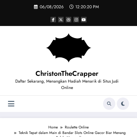
Skip
06/08/2026
12:20:21 PM
to
content
ChristonTheCrapper
Daftar Sekarang, Menangkan Hadiah Menarik di Situs Judi
Online
Home
Roulette Online
Teknik Tepat dalam Main di Bandar Slots Online Gacor Biar Menang