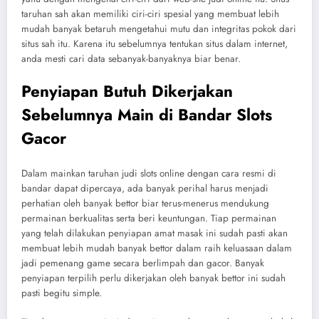
taruhan sah akan memiliki ciri-ciri spesial yang membuat lebih
mudah banyak betaruh mengetahui mutu dan integritas pokok dari
situs sah itu. Karena itu sebelumnya tentukan situs dalam internet,
anda mesti cari data sebanyak-banyaknya biar benar.
Penyiapan Butuh Dikerjakan
Sebelumnya Main di Bandar Slots
Gacor
Dalam mainkan taruhan judi slots online dengan cara resmi di
bandar dapat dipercaya, ada banyak perihal harus menjadi
perhatian oleh banyak bettor biar terus-menerus mendukung
permainan berkualitas serta beri keuntungan. Tiap permainan
yang telah dilakukan penyiapan amat masak ini sudah pasti akan
membuat lebih mudah banyak bettor dalam raih keluasaan dalam
jadi pemenang game secara berlimpah dan gacor. Banyak
penyiapan terpilih perlu dikerjakan oleh banyak bettor ini sudah
pasti begitu simple.