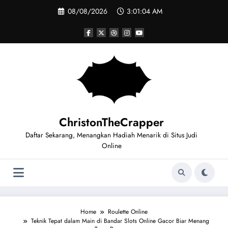
Skip
08/08/2026
3:01:05 AM
to
content
ChristonTheCrapper
Daftar Sekarang, Menangkan Hadiah Menarik di Situs Judi
Online
Home
Roulette Online
Teknik Tepat dalam Main di Bandar Slots Online Gacor Biar Menang