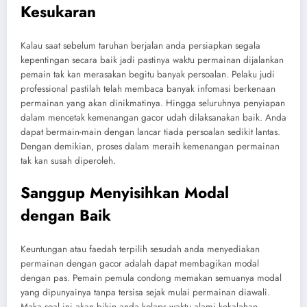
Kesukaran
Kalau saat sebelum taruhan berjalan anda persiapkan segala
kepentingan secara baik jadi pastinya waktu permainan dijalankan
pemain tak kan merasakan begitu banyak persoalan. Pelaku judi
professional pastilah telah membaca banyak infomasi berkenaan
permainan yang akan dinikmatinya. Hingga seluruhnya penyiapan
dalam mencetak kemenangan gacor udah dilaksanakan baik. Anda
dapat bermain-main dengan lancar tiada persoalan sedikit lantas.
Dengan demikian, proses dalam meraih kemenangan permainan
tak kan susah diperoleh.
Sanggup Menyisihkan Modal
dengan Baik
Keuntungan atau faedah terpilih sesudah anda menyediakan
permainan dengan gacor adalah dapat membagikan modal
dengan pas. Pemain pemula condong memakan semuanya modal
yang dipunyainya tanpa tersisa sejak mulai permainan diawali.
Maka soal ini akan bikin anda kolaps waktu alami kekalahan.