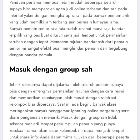
Panduan pertama membuat lebih mudah beberapa betaruh
supaya bisa memperoleh agen judi online terhebat dan sah pada
internet yakni dengan mengharap saran pada banyak pemain ahli
yang udah memilki jam terbang saat bermain lumayan lama.
Banyak pemain senior rata-rata sudah ketahui mana saja bandar
terpilih yang pas buat dituruti serta jadi tempat untuk permainkan
taruhan dengan tepat. Memohon rujukan bandar sah dari pemain
senior ini sangat efektif buat menghindar pemain dari tergabung
dengan bandar pemula.
Masuk dengan group sah
Tehnik seterusnya dapat dijalankan oleh seluruh pemain supaya
bisa dengan entengnya permainkan taruhan dengan cara resmi
dan memberikan keuntungan ialah masuk dengan salah sat
kelompok bisa dipercaya. Saat ini ada begitu banyak akses
meringankan banyak penggemar igaming online bergabung serta
share pengamalan menarik. Masuk dengan group sah tidak
sekedar menjadi tempat perkumpulan pemain yang punya
kesukaan sama. akan tetapi kelompok ini dapat menjadi tempat
untuk share info. Anda dapat minta rujukan dari beberapa peserta