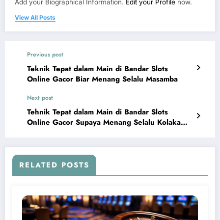
Add your Biographical Information.
Edit your Profile
now.
View All Posts
Previous post
Teknik Tepat dalam Main di Bandar Slots
Online Gacor Biar Menang Selalu Masamba
Next post
Tehnik Tepat dalam Main di Bandar Slots
Online Gacor Supaya Menang Selalu Kolaka
Utara
RELATED POSTS