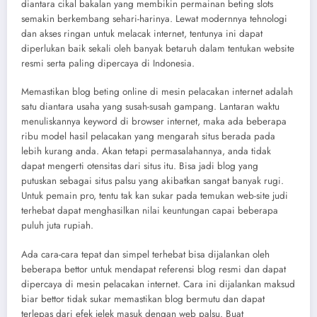
diantara cikal bakalan yang membikin permainan beting slots
semakin berkembang sehari-harinya. Lewat modernnya tehnologi
dan akses ringan untuk melacak internet, tentunya ini dapat
diperlukan baik sekali oleh banyak betaruh dalam tentukan website
resmi serta paling dipercaya di Indonesia.
Memastikan blog beting online di mesin pelacakan internet adalah
satu diantara usaha yang susah-susah gampang. Lantaran waktu
menuliskannya keyword di browser internet, maka ada beberapa
ribu model hasil pelacakan yang mengarah situs berada pada
lebih kurang anda. Akan tetapi permasalahannya, anda tidak
dapat mengerti otensitas dari situs itu. Bisa jadi blog yang
putuskan sebagai situs palsu yang akibatkan sangat banyak rugi.
Untuk pemain pro, tentu tak kan sukar pada temukan web-site judi
terhebat dapat menghasilkan nilai keuntungan capai beberapa
puluh juta rupiah.
Ada cara-cara tepat dan simpel terhebat bisa dijalankan oleh
beberapa bettor untuk mendapat referensi blog resmi dan dapat
dipercaya di mesin pelacakan internet. Cara ini dijalankan maksud
biar bettor tidak sukar memastikan blog bermutu dan dapat
terlepas dari efek jelek masuk dengan web palsu. Buat