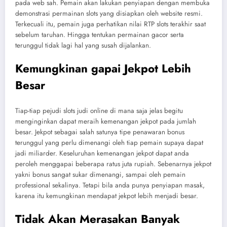
pada web sah. Pemain akan lakukan penyiapan dengan membuka
demonstrasi permainan slots yang disiapkan oleh website resmi.
Terkecuali itu, pemain juga perhatikan nilai RTP slots terakhir saat
sebelum taruhan. Hingga tentukan permainan gacor serta
terunggul tidak lagi hal yang susah dijalankan.
Kemungkinan gapai Jekpot Lebih
Besar
Tiap-tiap pejudi slots judi online di mana saja jelas begitu
menginginkan dapat meraih kemenangan jekpot pada jumlah
besar. Jekpot sebagai salah satunya tipe penawaran bonus
terunggul yang perlu dimenangi oleh tiap pemain supaya dapat
jadi miliarder. Keseluruhan kemenangan jekpot dapat anda
peroleh menggapai beberapa ratus juta rupiah. Sebenarnya jekpot
yakni bonus sangat sukar dimenangi, sampai oleh pemain
professional sekalinya. Tetapi bila anda punya penyiapan masak,
karena itu kemungkinan mendapat jekpot lebih menjadi besar.
Tidak Akan Merasakan Banyak