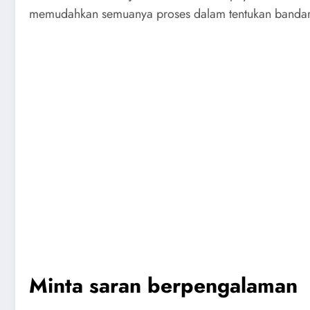
memudahkan semuanya proses dalam tentukan bandar slo
Minta saran berpengalaman