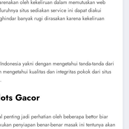
arenakan oleh kekeliruan dalam memutuskan web
uruhnya situs sediakan service ini dapat diakui
ghindar banyak rugi dirasakan karena kekeliruan
 Indonesia yakni dengan mengetahui tanda-tanda dari
 mengetahui kualitas dan integritas pokok dari situs
.
lots Gacor
 penting jadi perhatian oleh beberapa bettor biar
kukan penyiapan benar-benar masak ini tentunya akan