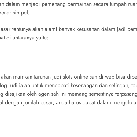
an dalam menjadi pemenang permainan secara tumpah ruah
benar simpel.
 masak tentunya akan alami banyak kesusahan dalam jadi p
at di antaranya yaitu:
t akan mainkan taruhan judi slots online sah di web bisa di
 judi ialah untuk mendapati kesenangan dan selingan, tapi
ng disajikan oleh agen sah ini memang semestinya terpasan
 dengan jumlah besar, anda harus dapat dalam mengelolany