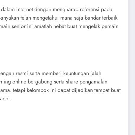
 dalam internet dengan mengharap referensi pada
anyakan telah mengetahui mana saja bandar terbaik
pemain senior ini amatlah hebat buat mengelak pemain
dengan resmi serta memberi keuntungan ialah
ming online bergabung serta share pengamalan
a. tetapi kelompok ini dapat dijadikan tempat buat
acor.