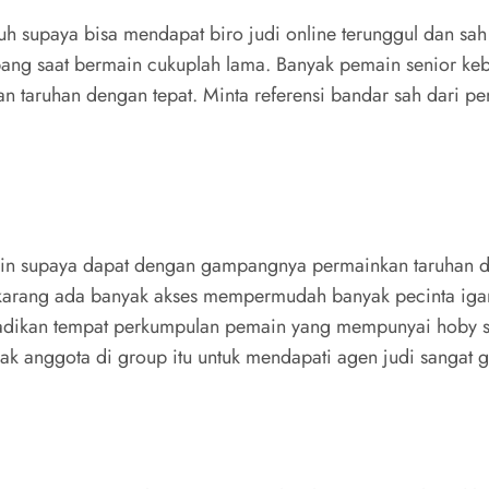
 supaya bisa mendapat biro judi online terunggul dan sah
ng saat bermain cukuplah lama. Banyak pemain senior keb
kan taruhan dengan tepat. Minta referensi bandar sah dari 
emain supaya dapat dengan gampangnya permainkan taruhan 
Sekarang ada banyak akses mempermudah banyak pecinta iga
dikan tempat perkumpulan pemain yang mempunyai hoby sam
ak anggota di group itu untuk mendapati agen judi sangat g