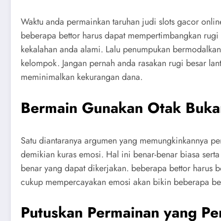
Waktu anda permainkan taruhan judi slots gacor onlin
beberapa bettor harus dapat mempertimbangkan rugi s
kekalahan anda alami. Lalu penumpukan bermodalkan y
kelompok. Jangan pernah anda rasakan rugi besar lan
meminimalkan kekurangan dana.
Bermain Gunakan Otak Buka
Satu diantaranya argumen yang memungkinkannya perm
demikian kuras emosi. Hal ini benar-benar biasa ser
benar yang dapat dikerjakan. beberapa bettor harus 
cukup mempercayakan emosi akan bikin beberapa bettor
Putuskan Permainan yang Pen