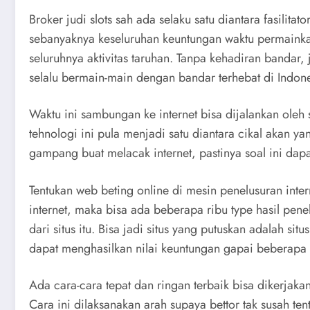
Broker judi slots sah ada selaku satu diantara fasilit
sebanyaknya keseluruhan keuntungan waktu permainkan
seluruhnya aktivitas taruhan. Tanpa kehadiran bandar, 
selalu bermain-main dengan bandar terhebat di Indone
Waktu ini sambungan ke internet bisa dijalankan oleh
tehnologi ini pula menjadi satu diantara cikal akan 
gampang buat melacak internet, pastinya soal ini dapa
Tentukan web beting online di mesin penelusuran int
internet, maka bisa ada beberapa ribu type hasil pene
dari situs itu. Bisa jadi situs yang putuskan adalah si
dapat menghasilkan nilai keuntungan gapai beberapa p
Ada cara-cara tepat dan ringan terbaik bisa dikerjaka
Cara ini dilaksanakan arah supaya bettor tak susah t