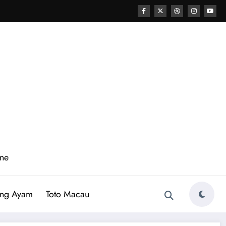
ine
ng Ayam
Toto Macau