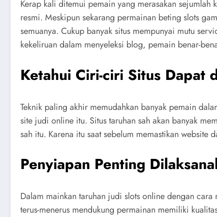
Kerap kali ditemui pemain yang merasakan sejumlah k
resmi. Meskipun sekarang permainan beting slots gamp
semuanya. Cukup banyak situs mempunyai mutu service
kekeliruan dalam menyeleksi blog, pemain benar-benar
Ketahui Ciri-ciri Situs Dapat
Teknik paling akhir memudahkan banyak pemain dalam j
site judi online itu. Situs taruhan sah akan banyak m
sah itu. Karena itu saat sebelum memastikan website d
Penyiapan Penting Dilaksana
Dalam mainkan taruhan judi slots online dengan cara 
terus-menerus mendukung permainan memiliki kualita