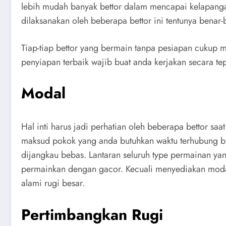
lebih mudah banyak bettor dalam mencapai kelapang
dilaksanakan oleh beberapa bettor ini tentunya benar-
Tiap-tiap bettor yang bermain tanpa pesiapan cukup
penyiapan terbaik wajib buat anda kerjakan secara tep
Modal
Hal inti harus jadi perhatian oleh beberapa bettor saa
maksud pokok yang anda butuhkan waktu terhubung blog
dijangkau bebas. Lantaran seluruh type permainan ya
permainkan dengan gacor. Kecuali menyediakan modal
alami rugi besar.
Pertimbangkan Rugi