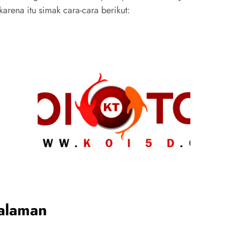
karena itu simak cara-cara berikut:
alaman