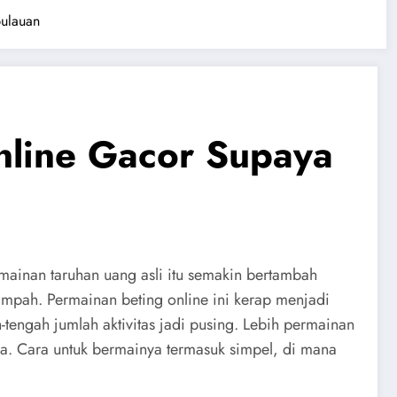
pulauan
Online Gacor Supaya
mainan taruhan uang asli itu semakin bertambah
limpah. Permainan beting online ini kerap menjadi
-tengah jumlah aktivitas jadi pusing. Lebih permainan
ya. Cara untuk bermainya termasuk simpel, di mana