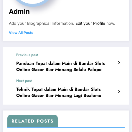
Admin
Add your Biographical Information.
Edit your Profile
now.
View All Posts
Previous post
Panduan Tepat dalam Main di Bandar Slots
Online Gacor Biar Menang Selalu Palopo
Next post
Tehnik Tepat dalam Main di Bandar Slots
Online Gacor Biar Menang Lagi Boalemo
RELATED POSTS