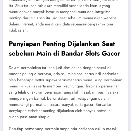
itu. Situs taruhan sah akan memiliki tanda-tanda khusus yang
memudahkan banyak betaruh mengenal mutu dan integritas
penting dari situs sah itu. Jadi saat sebelum memastikan website
dalam internet, anda mesti cari data sebanyak-banyaknya biar
tidak salah.
Penyiapan Penting Dijalankan Saat
sebelum Main di Bandar Slots Gacor
Dalam permainkan taruhan judi slots online dengan resmi di
bandar paling dipercaya, ada sejumlah soal harus jadi perhatian
oleh beberapa bettor supaya terus-menerus mendukung permainan
memiliki kualitas serta memberi keuntungan. Tiap-tiap permainan
yang telah dilakukan penyiapan sangatlah masak ini pastinya akan
memperingan banyak bettor dalam raih kelapangan dalam
memenangi permainan secara banyak serta gacor. Bervariasi
penyiapan terhebat penting dijalankan oleh banyak bettor ini
sudah pasti amat simple.
Tiap-tiap bettor yang bermain tanpa ada pesiapan cukup masak