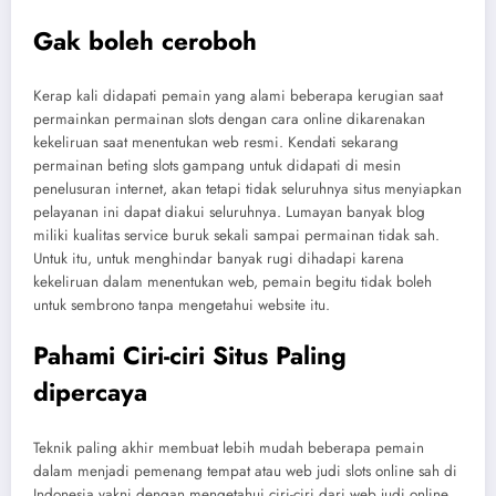
Gak boleh ceroboh
Kerap kali didapati pemain yang alami beberapa kerugian saat
permainkan permainan slots dengan cara online dikarenakan
kekeliruan saat menentukan web resmi. Kendati sekarang
permainan beting slots gampang untuk didapati di mesin
penelusuran internet, akan tetapi tidak seluruhnya situs menyiapkan
pelayanan ini dapat diakui seluruhnya. Lumayan banyak blog
miliki kualitas service buruk sekali sampai permainan tidak sah.
Untuk itu, untuk menghindar banyak rugi dihadapi karena
kekeliruan dalam menentukan web, pemain begitu tidak boleh
untuk sembrono tanpa mengetahui website itu.
Pahami Ciri-ciri Situs Paling
dipercaya
Teknik paling akhir membuat lebih mudah beberapa pemain
dalam menjadi pemenang tempat atau web judi slots online sah di
Indonesia yakni dengan mengetahui ciri-ciri dari web judi online