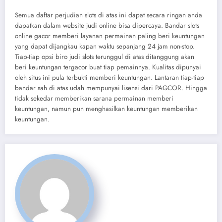
Semua daftar perjudian slots di atas ini dapat secara ringan anda
dapatkan dalam website judi online bisa dipercaya. Bandar slots
online gacor memberi layanan permainan paling beri keuntungan
yang dapat dijangkau kapan waktu sepanjang 24 jam non-stop.
Tiap-tiap opsi biro judi slots terunggul di atas ditanggung akan
beri keuntungan tergacor buat tiap pemainnya. Kualitas dipunyai
oleh situs ini pula terbukti memberi keuntungan. Lantaran tiap-tiap
bandar sah di atas udah mempunyai lisensi dari PAGCOR. Hingga
tidak sekedar memberikan sarana permainan memberi
keuntungan, namun pun menghasilkan keuntungan memberikan
keuntungan.