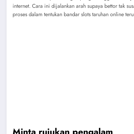
internet. Cara ini dijalankan arah supaya bettor tak
proses dalam tentukan bandar slots taruhan online teru
Minta rujukan pengalam