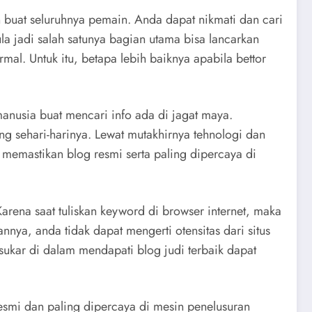
an buat seluruhnya pemain. Anda dapat nikmati dan cari
a jadi salah satunya bagian utama bisa lancarkan
mal. Untuk itu, betapa lebih baiknya apabila bettor
anusia buat mencari info ada di jagat maya.
ng sehari-harinya. Lewat mutakhirnya tehnologi dan
m memastikan blog resmi serta paling dipercaya di
arena saat tuliskan keyword di browser internet, maka
nya, anda tidak dapat mengerti otensitas dari situs
k sukar di dalam mendapati blog judi terbaik dapat
esmi dan paling dipercaya di mesin penelusuran