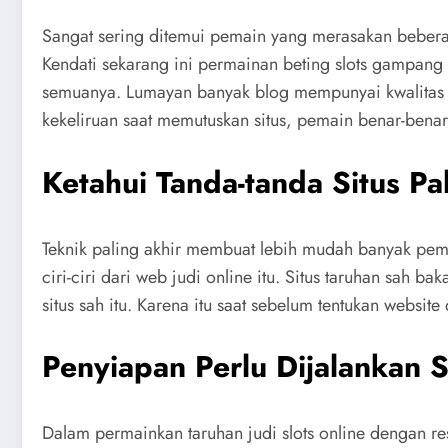
Sangat sering ditemui pemain yang merasakan beberap
Kendati sekarang ini permainan beting slots gampang b
semuanya. Lumayan banyak blog mempunyai kwalitas se
kekeliruan saat memutuskan situs, pemain benar-benar
Ketahui Tanda-tanda Situs Pa
Teknik paling akhir membuat lebih mudah banyak pema
ciri-ciri dari web judi online itu. Situs taruhan sah 
situs sah itu. Karena itu saat sebelum tentukan website
Penyiapan Perlu Dijalankan 
Dalam permainkan taruhan judi slots online dengan res