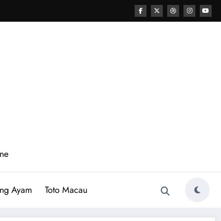
ine
ng Ayam
Toto Macau