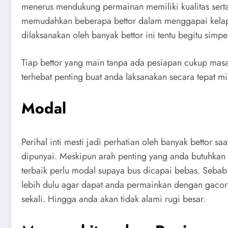
menerus mendukung permainan memiliki kualitas serta
memudahkan beberapa bettor dalam menggapai kelap
dilaksanakan oleh banyak bettor ini tentu begitu simpe
Tiap bettor yang main tanpa ada pesiapan cukup m
terhebat penting buat anda laksanakan secara tepat m
Modal
Perihal inti mesti jadi perhatian oleh banyak bettor 
dipunyai. Meskipun arah penting yang anda butuhkan w
terbaik perlu modal supaya bus dicapai bebas. Seba
lebih dulu agar dapat anda permainkan dengan gaco
sekali. Hingga anda akan tidak alami rugi besar.