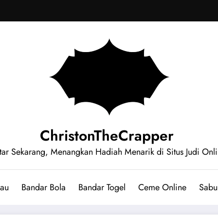
ChristonTheCrapper
tar Sekarang, Menangkan Hadiah Menarik di Situs Judi Onl
cau
Bandar Bola
Bandar Togel
Ceme Online
Sabu