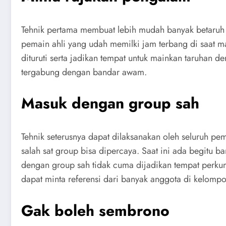
Tehnik pertama membuat lebih mudah banyak betaruh a
pemain ahli yang udah memilki jam terbang di saat m
dituruti serta jadikan tempat untuk mainkan taruhan d
tergabung dengan bandar awam.
Masuk dengan group sah
Tehnik seterusnya dapat dilaksanakan oleh seluruh 
salah sat group bisa dipercaya. Saat ini ada begitu
dengan group sah tidak cuma dijadikan tempat perku
dapat minta referensi dari banyak anggota di kelompo
Gak boleh sembrono