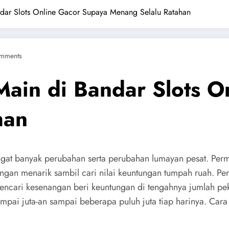
ndar Slots Online Gacor Supaya Menang Selalu Ratahan
mments
Main di Bandar Slots 
han
gat banyak perubahan serta perubahan lumayan pesat. Perma
ingan menarik sambil cari nilai keuntungan tumpah ruah. Per
mencari kesenangan beri keuntungan di tengahnya jumlah pe
pai juta-an sampai beberapa puluh juta tiap harinya. Cara