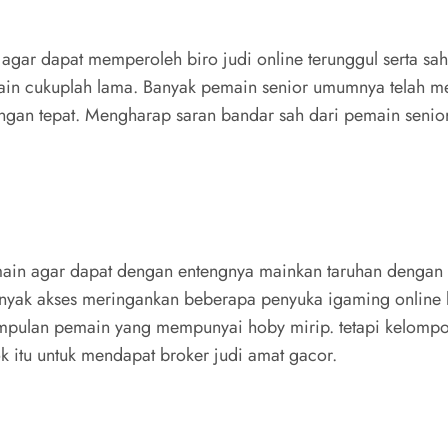
gar dapat memperoleh biro judi online terunggul serta sah
ain cukuplah lama. Banyak pemain senior umumnya telah me
engan tepat. Mengharap saran bandar sah dari pemain senior 
pemain agar dapat dengan entengnya mainkan taruhan dengan
 banyak akses meringankan beberapa penyuka igaming onlin
mpulan pemain yang mempunyai hoby mirip. tetapi kelompok 
k itu untuk mendapat broker judi amat gacor.