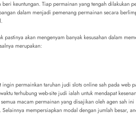
 beri keuntungan. Tiap permainan yang tengah dilakukan pe
angan dalam menjadi pemenang permainan secara berlimp
l.
asak pastinya akan mengenyam banyak kesusahan dalam me
isalnya merupakan:
saat ingin permainkan taruhan judi slots online sah pada we
aktu terhubung web-site judi ialah untuk mendapat kesenang
b semua macam permainan yang disajikan oleh agen sah in
r. Selainnya mempersiapkan modal dengan jumlah besar, an