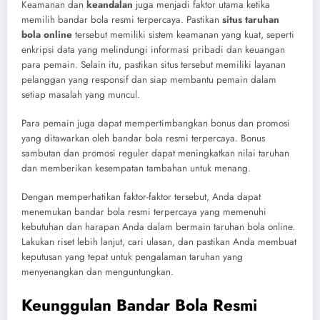
Keamanan dan
keandalan
juga menjadi faktor utama ketika
memilih bandar bola resmi terpercaya. Pastikan
situs taruhan
bola online
tersebut memiliki sistem keamanan yang kuat, seperti
enkripsi data yang melindungi informasi pribadi dan keuangan
para pemain. Selain itu, pastikan situs tersebut memiliki layanan
pelanggan yang responsif dan siap membantu pemain dalam
setiap masalah yang muncul.
Para pemain juga dapat mempertimbangkan bonus dan promosi
yang ditawarkan oleh bandar bola resmi terpercaya. Bonus
sambutan dan promosi reguler dapat meningkatkan nilai taruhan
dan memberikan kesempatan tambahan untuk menang.
Dengan memperhatikan faktor-faktor tersebut, Anda dapat
menemukan bandar bola resmi terpercaya yang memenuhi
kebutuhan dan harapan Anda dalam bermain taruhan bola online.
Lakukan riset lebih lanjut, cari ulasan, dan pastikan Anda membuat
keputusan yang tepat untuk pengalaman taruhan yang
menyenangkan dan menguntungkan.
Keunggulan Bandar Bola Resmi