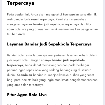
Terpercay
a
Pada bagian ini, Anda akan mengetahui keunggulan yang dimiliki
oleh bandar bola resmi terpercaya. Kami akan membahas
mengenai layanan
bandar
judi sepakbola terpercaya dan fitur
agen bola live yang ditawarkan untuk memaksimalkan pengalaman
taruhan Anda.
Layanan Bandar Judi Sepakbola Terpercaya
Bandar bola resmi terpercaya menyediakan layanan terbaik dalam
judi sepak bola. Dengan adanya
bandar judi sepakbola
terpercaya
, Anda dapat memasang taruhan pada berbagai
pertandingan sepak bola yang sedang berlangsung di seluruh
dunia.
Keandalan
bandar ini menjadikannya pilihan yang tepat
bagi para pecinta bola yang ingin menikmati pengalaman taruhan
yang aman dan terpercaya.
Fitur Agen Bola Live