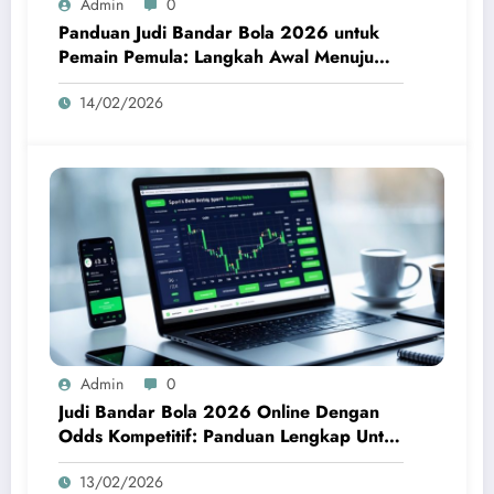
Admin
0
Panduan Judi Bandar Bola 2026 untuk
Pemain Pemula: Langkah Awal Menuju
Sukses
14/02/2026
Admin
0
Judi Bandar Bola 2026 Online Dengan
Odds Kompetitif: Panduan Lengkap Untuk
Pemain
13/02/2026