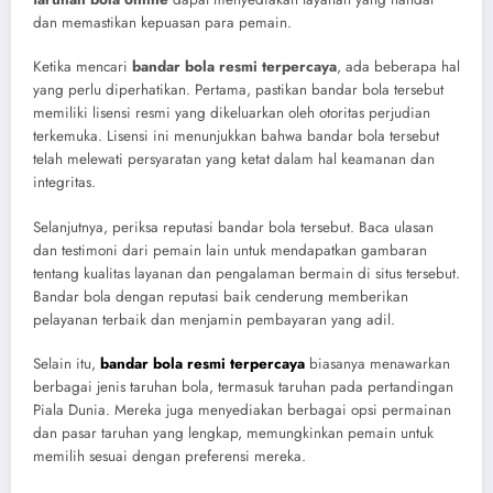
dan memastikan kepuasan para pemain.
Ketika mencari
bandar bola resmi terpercaya
, ada beberapa hal
yang perlu diperhatikan. Pertama, pastikan bandar bola tersebut
memiliki lisensi resmi yang dikeluarkan oleh otoritas perjudian
terkemuka. Lisensi ini menunjukkan bahwa bandar bola tersebut
telah melewati persyaratan yang ketat dalam hal keamanan dan
integritas.
Selanjutnya, periksa reputasi bandar bola tersebut. Baca ulasan
dan testimoni dari pemain lain untuk mendapatkan gambaran
tentang kualitas layanan dan pengalaman bermain di situs tersebut.
Bandar bola dengan reputasi baik cenderung memberikan
pelayanan terbaik dan menjamin pembayaran yang adil.
Selain itu,
bandar bola resmi terpercaya
biasanya menawarkan
berbagai jenis taruhan bola, termasuk taruhan pada pertandingan
Piala Dunia. Mereka juga menyediakan berbagai opsi permainan
dan pasar taruhan yang lengkap, memungkinkan pemain untuk
memilih sesuai dengan preferensi mereka.