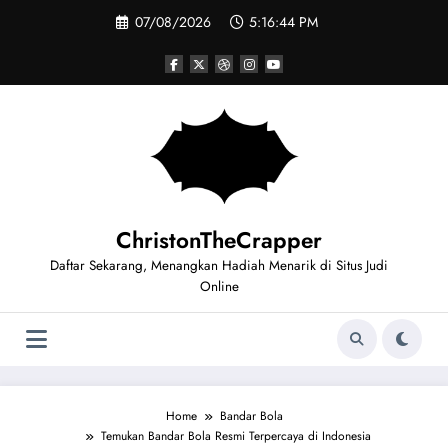
Skip
07/08/2026
5:16:45 PM
to
content
ChristonTheCrapper
Daftar Sekarang, Menangkan Hadiah Menarik di Situs Judi
Online
Home
Bandar Bola
Temukan Bandar Bola Resmi Terpercaya di Indonesia