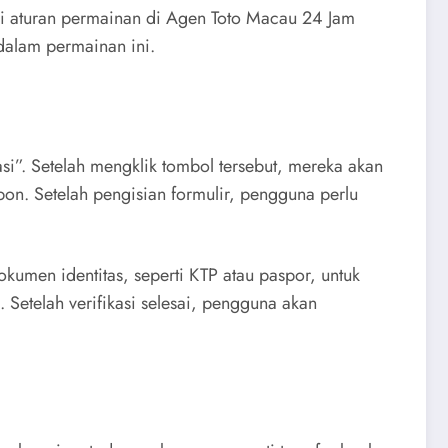
mi aturan permainan di Agen Toto Macau 24 Jam
dalam permainan ini.
i”. Setelah mengklik tombol tersebut, mereka akan
pon. Setelah pengisian formulir, pengguna perlu
kumen identitas, seperti KTP atau paspor, untuk
Setelah verifikasi selesai, pengguna akan