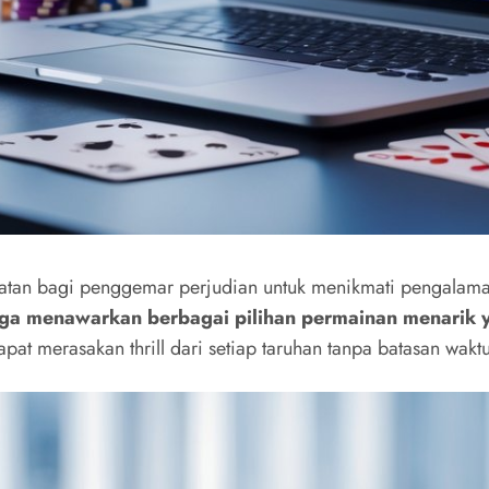
an bagi penggemar perjudian untuk menikmati pengalaman
uga menawarkan berbagai pilihan permainan menarik 
t merasakan thrill dari setiap taruhan tanpa batasan waktu