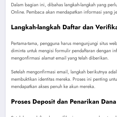
Dalam bagian ini, dibahas langkah-langkah yang perl
Online. Pembaca akan mendapatkan informasi yang jel
Langkah-langkah Daftar dan Verifik
Pertama-tama, pengguna harus mengunjungi situs web 
diminta untuk mengisi formulir pendaftaran dengan in
mengonfirmasi alamat email yang telah diberikan.
Setelah mengonfirmasi email, langkah berikutnya adal
membuktikan identitas mereka. Proses ini penting unt
mendapatkan akses penuh ke akun mereka.
Proses Deposit dan Penarikan Dana