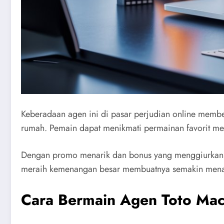
Keberadaan agen ini di pasar perjudian online memb
rumah. Pemain dapat menikmati permainan favorit mer
Dengan promo menarik dan bonus yang menggiurkan, 
meraih kemenangan besar membuatnya semakin menari
Cara Bermain Agen Toto Mac