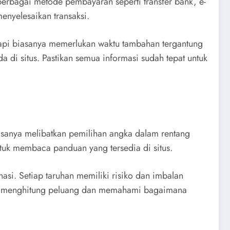
erbagai metode pembayaran seperti transfer bank, e-
menyelesaikan transaksi.
tapi biasanya memerlukan waktu tambahan tergantung
 di situs. Pastikan semua informasi sudah tepat untuk
sanya melibatkan pemilihan angka dalam rentang
tuk membaca panduan yang tersedia di situs.
asi. Setiap taruhan memiliki risiko dan imbalan
ara menghitung peluang dan memahami bagaimana