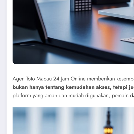
Agen Toto Macau 24 Jam Online memberikan kesempat
bukan hanya tentang kemudahan akses, tetapi j
platform yang aman dan mudah digunakan, pemain dapa