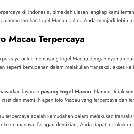
rpercaya di Indonesia, simaklah ulasan lengkap kami tenta
pengalaman taruhan togel Macau online Anda menjadi lebih 
to Macau Terpercaya
erpercaya untuk memasang togel Macau dengan nyaman da
n seperti kemudahan dalam melakukan transaksi, akses ke 
nawarkan layanan
pasang togel Macau
. Namun, tidak sem
 riset dan memilih agen toto Macau yang terpercaya dan terb
 terpercaya adalah kemudahan dalam melakukan transaksi.
n keamanannya. Dengan demikian, Anda dapat melakukan 