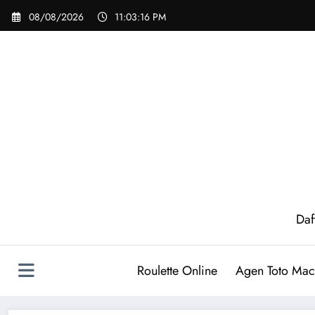
Skip
08/08/2026
11:03:17 PM
to
content
Daf
Roulette Online
Agen Toto Ma