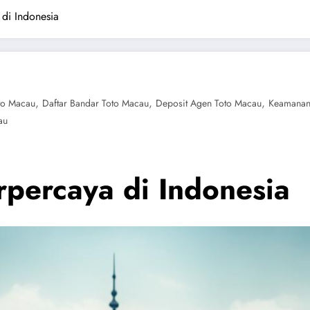
di Indonesia
,
,
,
to Macau
Daftar Bandar Toto Macau
Deposit Agen Toto Macau
Keamanan
au
percaya di Indonesia