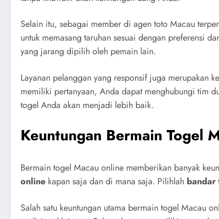
Selain itu, sebagai member di agen toto Macau terp
untuk memasang taruhan sesuai dengan preferensi da
yang jarang dipilih oleh pemain lain.
Layanan pelanggan yang responsif juga merupakan k
memiliki pertanyaan, Anda dapat menghubungi tim 
togel Anda akan menjadi lebih baik.
Keuntungan Bermain Togel M
Bermain togel Macau online memberikan banyak keu
online
kapan saja dan di mana saja. Pilihlah
bandar 
Salah satu keuntungan utama bermain togel Macau onl