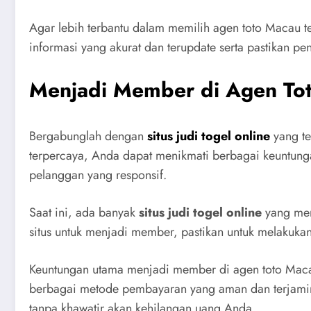
Agar lebih terbantu dalam memilih agen toto Macau te
informasi yang akurat dan terupdate serta pastikan 
Menjadi Member di Agen To
Bergabunglah dengan
situs judi togel online
yang t
terpercaya, Anda dapat menikmati berbagai keuntunga
pelanggan yang responsif.
Saat ini, ada banyak
situs judi togel online
yang me
situs untuk menjadi member, pastikan untuk melakukan
Keuntungan utama menjadi member di agen toto Macau
berbagai metode pembayaran yang aman dan terjami
tanpa khawatir akan kehilangan uang Anda.