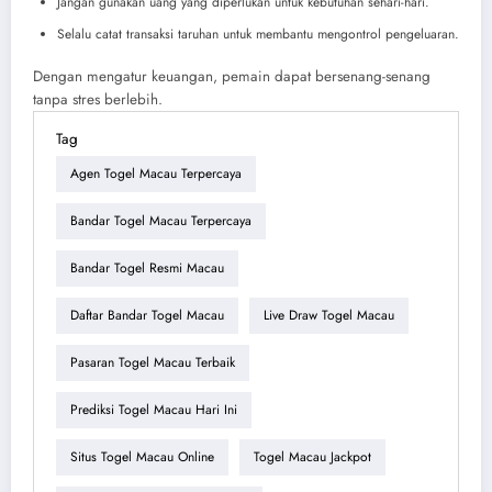
Jangan gunakan uang yang diperlukan untuk kebutuhan sehari-hari.
Selalu catat transaksi taruhan untuk membantu mengontrol pengeluaran.
Dengan mengatur keuangan, pemain dapat bersenang-senang
tanpa stres berlebih.
Tag
Agen Togel Macau Terpercaya
Bandar Togel Macau Terpercaya
Bandar Togel Resmi Macau
Daftar Bandar Togel Macau
Live Draw Togel Macau
Pasaran Togel Macau Terbaik
Prediksi Togel Macau Hari Ini
Situs Togel Macau Online
Togel Macau Jackpot