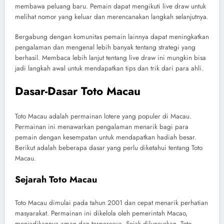
membawa peluang baru. Pemain dapat mengikuti live draw untuk
melihat nomor yang keluar dan merencanakan langkah selanjutnya.
Bergabung dengan komunitas pemain lainnya dapat meningkatkan
pengalaman dan mengenal lebih banyak tentang strategi yang
berhasil. Membaca lebih lanjut tentang live draw ini mungkin bisa
jadi langkah awal untuk mendapatkan tips dan trik dari para ahli.
Dasar-Dasar Toto Macau
Toto Macau adalah permainan lotere yang populer di Macau.
Permainan ini menawarkan pengalaman menarik bagi para
pemain dengan kesempatan untuk mendapatkan hadiah besar.
Berikut adalah beberapa dasar yang perlu diketahui tentang Toto
Macau.
Sejarah Toto Macau
Toto Macau dimulai pada tahun 2001 dan cepat menarik perhatian
masyarakat. Permainan ini dikelola oleh pemerintah Macao,
menjadikannya aman dan terpercaya. Sejak diluncurkan, Toto