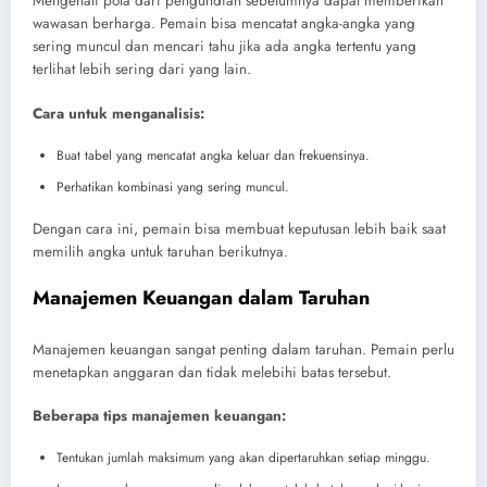
Mengenali pola dari pengundian sebelumnya dapat memberikan
wawasan berharga. Pemain bisa mencatat angka-angka yang
sering muncul dan mencari tahu jika ada angka tertentu yang
terlihat lebih sering dari yang lain.
Cara untuk menganalisis:
Buat tabel yang mencatat angka keluar dan frekuensinya.
Perhatikan kombinasi yang sering muncul.
Dengan cara ini, pemain bisa membuat keputusan lebih baik saat
memilih angka untuk taruhan berikutnya.
Manajemen Keuangan dalam Taruhan
Manajemen keuangan sangat penting dalam taruhan. Pemain perlu
menetapkan anggaran dan tidak melebihi batas tersebut.
Beberapa tips manajemen keuangan:
Tentukan jumlah maksimum yang akan dipertaruhkan setiap minggu.