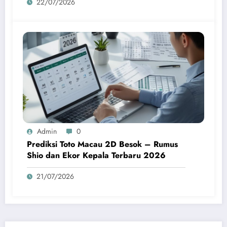
22/07/2026
Admin
0
Prediksi Toto Macau 2D Besok – Rumus
Shio dan Ekor Kepala Terbaru 2026
21/07/2026