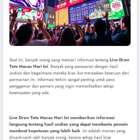
Saat ini, banyak orang yang mencari informasi tentang
Live Draw
Toto Macau Hari Ini
. Banyak yang penasaran dengan hasil
undian dan bagaimana mereka bisa ikut merasakan keseruan dari
permainan ini. Informasi terkini sangat penting untuk para
penggemar dan pemain yang ingin memanfaatkan setiap
kesempatan yang ada.
Live Draw Toto Macau Hari Ini memberikan informasi
langsung tentang hasil undian yang dapat membantu pemain
membuat keputusan yang lebih baik
. Ini adalah momen yang
dinanti-nanti oleh banyak orang, karena setiap hasil bisa